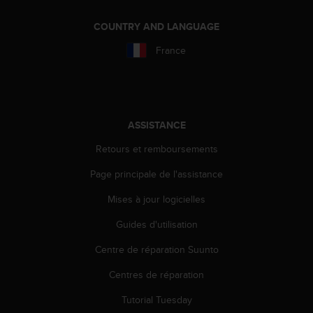
e
b
COUNTRY AND LANGUAGE
(
France
W
e
b
C
o
n
ASSISTANCE
t
Retours et remboursements
e
n
Page principale de l'assistance
t
A
Mises à jour logicielles
c
c
Guides d'utilisation
e
s
Centre de réparation Suunto
s
Centres de réparation
i
b
Tutorial Tuesday
i