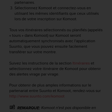
partenaires.
f
Sélectionnez Komoot et connectez-vous en
o
utilisant les mêmes identifiants que ceux utilisés
r
m
lors de votre inscription sur Komoot.
i
t
Tous vos itinéraires sélectionnés ou planifiés (appelés
é
« tours » dans Komoot) sur Komoot seront
a
automatiquement synchronisés avec l'application
u
Suunto, que vous pouvez ensuite facilement
x
transférer sur votre montre.
d
i
Suivez les instructions de la section
Itinéraires
et
r
sélectionnez votre itinéraire de Komoot pour obtenir
e
c
des alertes virage par virage.
t
i
Pour obtenir de plus amples informations sur le
v
partenariat entre Suunto et Komoot, rendez-vous sur
e
http://www.suunto.com/komoot
s
d
Komoot n'est pas disponible en
REMARQUE:
'