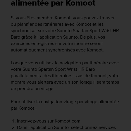
e
alimentée par Komoot
s
i
Si vous êtes membre Komoot, vous pouvez trouver
t
ou planifier des itinéraires avec Komoot et les
e
W
synchroniser sur votre
Suunto Spartan Sport Wrist HR
e
Baro
grâce à l'application Suunto. De plus, vos
b
exercices enregistrés sur votre montre seront
a
automatiquement synchronisés avec Komoot.
u
n
Lorsque vous utilisez la navigation par itinéraire avec
i
votre
Suunto Spartan Sport Wrist HR Baro
v
parallèlement à des itinéraires issus de Komoot, votre
e
montre vous alertera avec un son lorsqu'il sera temps
a
u
de prendre un virage.
A
A
Pour utiliser la navigation virage par virage alimentée
d
par Komoot :
e
c
Inscrivez-vous sur Komoot.com
o
Dans l'application Suunto, sélectionnez Services
n