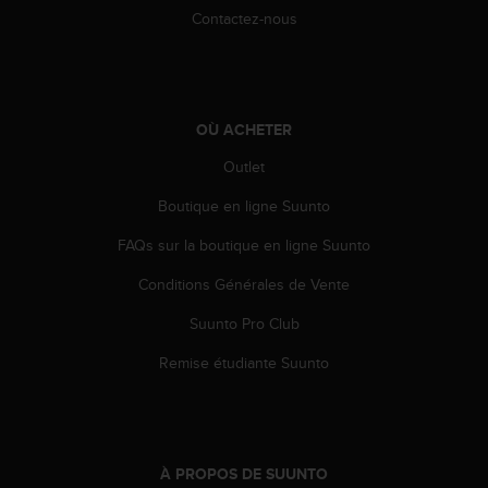
l
Contactez-nous
i
t
y
G
u
OÙ ACHETER
i
d
Outlet
e
l
Boutique en ligne Suunto
i
FAQs sur la boutique en ligne Suunto
n
e
Conditions Générales de Vente
s
,
Suunto Pro Club
W
C
Remise étudiante Suunto
A
G
)
2
.
À PROPOS DE SUUNTO