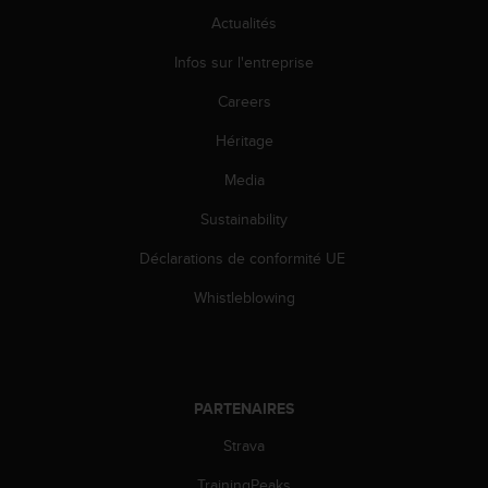
0
a
Actualités
i
Infos sur l'entreprise
n
s
Careers
i
q
Héritage
u
'
Media
à
a
Sustainability
s
Déclarations de conformité UE
s
u
Whistleblowing
r
e
r
s
a
PARTENAIRES
c
o
Strava
n
f
TrainingPeaks