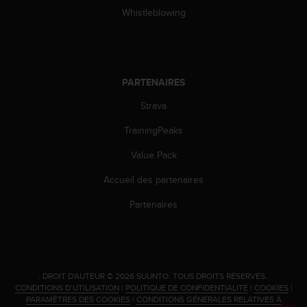
o
Whistleblowing
r
m
i
t
é
PARTENAIRES
a
u
Strava
x
TrainingPeaks
a
u
Value Pack
t
r
Accueil des partenaires
e
s
Partenaires
n
o
r
m
e
.
DROIT D'AUTEUR © 2026 SUUNTO.
TOUS DROITS RÉSERVÉS.
s
CONDITIONS D’UTILISATION
|
POLITIQUE DE CONFIDENTIALITÉ
|
COOKIES
|
d
PARAMÈTRES DES COOKIES
|
CONDITIONS GÉNÉRALES RELATIVES À