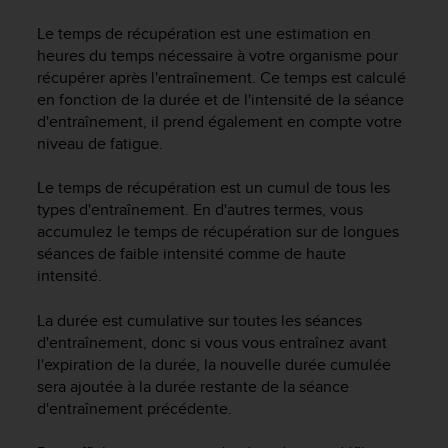
e
s
Le temps de récupération est une estimation en
i
heures du temps nécessaire à votre organisme pour
t
récupérer après l'entraînement. Ce temps est calculé
e
en fonction de la durée et de l'intensité de la séance
W
d'entraînement, il prend également en compte votre
e
b
niveau de fatigue.
a
u
Le temps de récupération est un cumul de tous les
n
types d'entraînement. En d'autres termes, vous
i
accumulez le temps de récupération sur de longues
v
séances de faible intensité comme de haute
e
intensité.
a
u
La durée est cumulative sur toutes les séances
A
d'entraînement, donc si vous vous entraînez avant
A
d
l'expiration de la durée, la nouvelle durée cumulée
e
sera ajoutée à la durée restante de la séance
c
d'entraînement précédente.
o
n