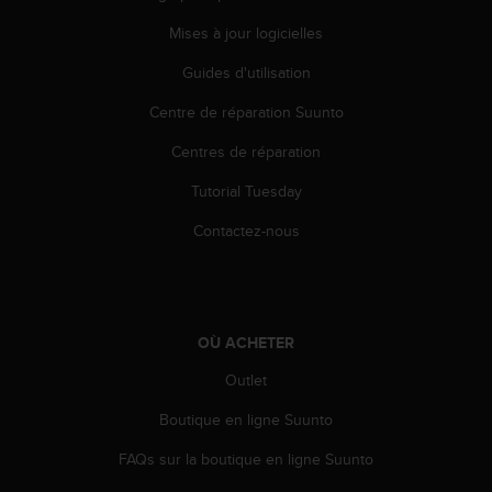
l
i
Mises à jour logicielles
t
Guides d'utilisation
y
G
Centre de réparation Suunto
u
i
Centres de réparation
d
e
Tutorial Tuesday
l
i
Contactez-nous
n
e
s
,
W
OÙ ACHETER
C
Outlet
A
G
Boutique en ligne Suunto
)
2
FAQs sur la boutique en ligne Suunto
.