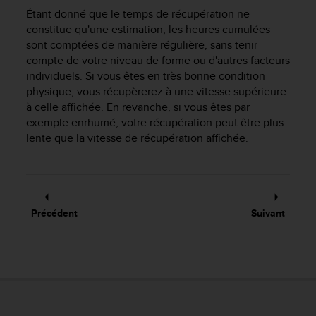
a
Étant donné que le temps de récupération ne
c
constitue qu'une estimation, les heures cumulées
c
sont comptées de manière régulière, sans tenir
e
compte de votre niveau de forme ou d'autres facteurs
s
s
individuels. Si vous êtes en très bonne condition
i
physique, vous récupèrerez à une vitesse supérieure
b
à celle affichée. En revanche, si vous êtes par
i
exemple enrhumé, votre récupération peut être plus
l
lente que la vitesse de récupération affichée.
i
t
é
d
u
Précédent
Suivant
c
o
n
t
e
n
u
W