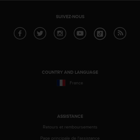
e
b
SUIVEZ-NOUS
(
W
e
b
C
o
n
t
e
COUNTRY AND LANGUAGE
n
t
France
A
c
c
e
s
ASSISTANCE
s
i
Retours et remboursements
b
i
Page principale de l'assistance