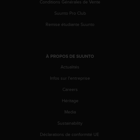
0
Conditions Générales de Vente
a
i
Suunto Pro Club
n
Remise étudiante Suunto
s
i
q
u
'
À PROPOS DE SUUNTO
à
a
Actualités
s
s
Infos sur l'entreprise
u
r
Careers
e
r
Héritage
s
Media
a
c
Sustainability
o
n
Déclarations de conformité UE
f