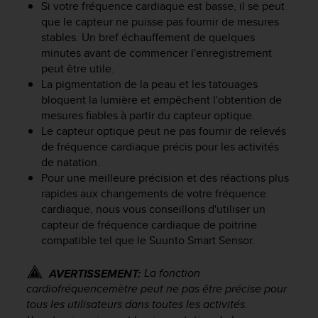
Si votre fréquence cardiaque est basse, il se peut
f
que le capteur ne puisse pas fournir de mesures
o
stables. Un bref échauffement de quelques
r
m
minutes avant de commencer l'enregistrement
i
peut être utile.
t
‎La pigmentation de la peau et les tatouages
é
bloquent la lumière et empêchent l'obtention de
a
mesures fiables à partir du capteur optique.
u
Le capteur optique peut ne pas fournir de relevés
x
de fréquence cardiaque précis pour les activités
d
de natation.
i
Pour une meilleure précision et des réactions plus
r
rapides aux changements de votre fréquence
e
c
cardiaque, nous vous conseillons d'utiliser un
t
capteur de fréquence cardiaque de poitrine
i
compatible tel que le Suunto Smart Sensor.
v
e
La fonction
AVERTISSEMENT:
s
cardiofréquencemètre peut ne pas être précise pour
d
tous les utilisateurs dans toutes les activités.
'