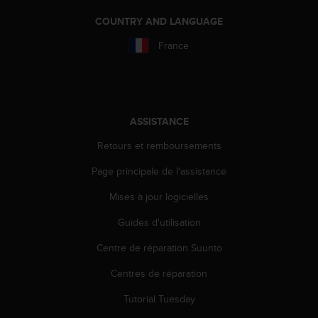
l
i
COUNTRY AND LANGUAGE
t
France
y
G
u
i
d
e
ASSISTANCE
l
Retours et remboursements
i
n
Page principale de l'assistance
e
s
Mises à jour logicielles
,
W
Guides d'utilisation
C
Centre de réparation Suunto
A
G
Centres de réparation
)
2
Tutorial Tuesday
.