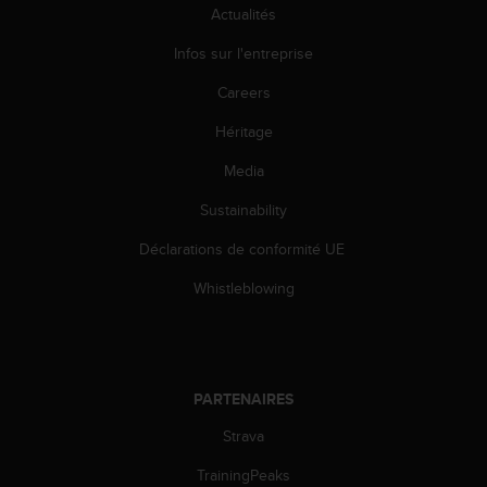
Actualités
o
r
Infos sur l'entreprise
m
i
Careers
t
é
Héritage
a
u
Media
x
Sustainability
a
u
Déclarations de conformité UE
t
r
Whistleblowing
e
s
n
o
r
PARTENAIRES
m
e
Strava
s
d
TrainingPeaks