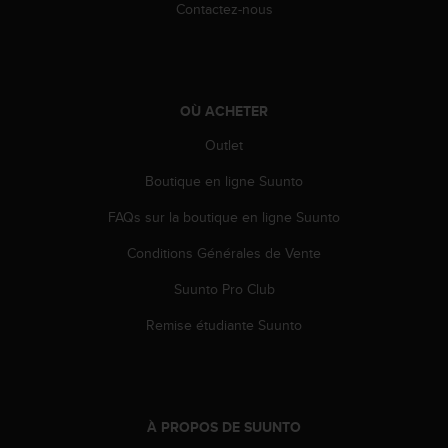
0
Contactez-nous
a
i
n
s
i
OÙ ACHETER
q
u
Outlet
'
Boutique en ligne Suunto
à
a
FAQs sur la boutique en ligne Suunto
s
s
Conditions Générales de Vente
u
r
Suunto Pro Club
e
r
Remise étudiante Suunto
s
a
c
o
n
À PROPOS DE SUUNTO
f