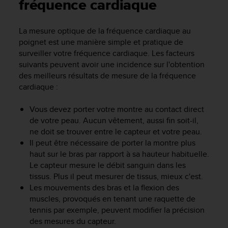
e
fréquence cardiaque
s
i
La mesure optique de la fréquence cardiaque au
t
poignet est une manière simple et pratique de
e
W
surveiller votre fréquence cardiaque. Les facteurs
e
suivants peuvent avoir une incidence sur l'obtention
b
des meilleurs résultats de mesure de la fréquence
a
cardiaque :
u
n
Vous devez porter votre montre au contact direct
i
de votre peau. Aucun vêtement, aussi fin soit-il,
v
ne doit se trouver entre le capteur et votre peau.
e
Il peut être nécessaire de porter la montre plus
a
u
haut sur le bras par rapport à sa hauteur habituelle.
A
Le capteur mesure le débit sanguin dans les
A
tissus. Plus il peut mesurer de tissus, mieux c'est.
d
Les mouvements des bras et la flexion des
e
muscles, provoqués en tenant une raquette de
c
tennis par exemple, peuvent modifier la précision
o
des mesures du capteur.
n