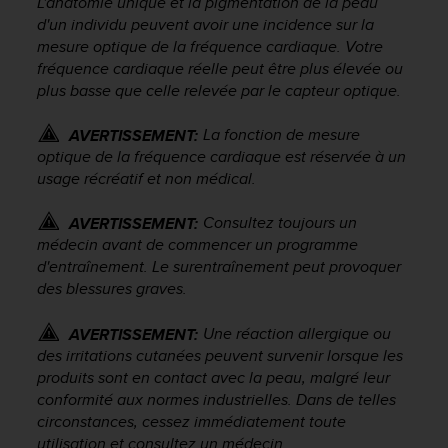
L'anatomie unique et la pigmentation de la peau
a
d'un individu peuvent avoir une incidence sur la
c
mesure optique de la fréquence cardiaque. Votre
c
e
fréquence cardiaque réelle peut être plus élevée ou
s
plus basse que celle relevée par le capteur optique.
s
i
La fonction de mesure
AVERTISSEMENT:
b
optique de la fréquence cardiaque est réservée à un
i
usage récréatif et non médical.
l
i
Consultez toujours un
AVERTISSEMENT:
t
médecin avant de commencer un programme
é
d
d'entraînement. Le surentraînement peut provoquer
u
des blessures graves.
c
o
Une réaction allergique ou
AVERTISSEMENT:
n
des irritations cutanées peuvent survenir lorsque les
t
produits sont en contact avec la peau, malgré leur
e
conformité aux normes industrielles. Dans de telles
n
circonstances, cessez immédiatement toute
u
utilisation et consultez un médecin.
W