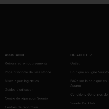
e
b
(
W
e
b
C
o
n
t
e
ASSISTANCE
OÙ ACHETER
n
t
Retours et remboursements
Outlet
A
Page principale de l'assistance
Boutique en ligne Suunto
c
c
Mises à jour logicielles
FAQs sur la boutique en l
e
Suunto
s
Guides d'utilisation
s
Conditions Générales de
i
Centre de réparation Suunto
b
Suunto Pro Club
i
Centres de réparation