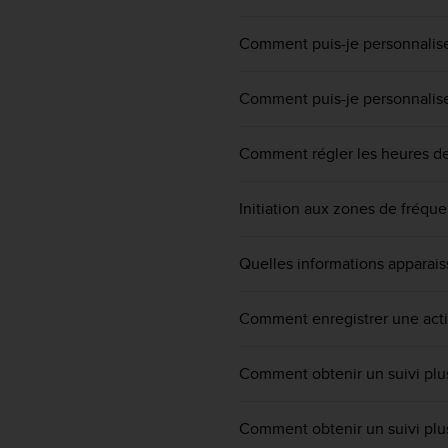
f
o
Comment puis-je personnaliser
r
m
i
Comment puis-je personnaliser
t
é
Comment régler les heures de 
a
u
x
Initiation aux zones de fréqu
d
i
r
Quelles informations apparais
e
c
t
Comment enregistrer une acti
i
v
Comment obtenir un suivi plu
e
s
d
Comment obtenir un suivi plu
'