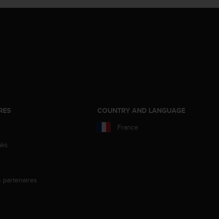
RES
COUNTRY AND LANGUAGE
France
aks
s partenaires
s