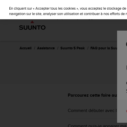
S
u
En cliquant sur « Accepter tous les cookies », vous acceptez le stockage de 
u
navigation sur le site, analyser son utilisation et contribuer à nos efforts d
n
t
o
s
'
e
Accueil
Assistance
Suunto 5 Peak
FAQ pour la Suunto 5
n
g
a
g
e
à
a
m
Parcourez cette foire aux qu
e
n
Comment débuter avec l’appli
e
r
c
Comment puis-je appairer ma 