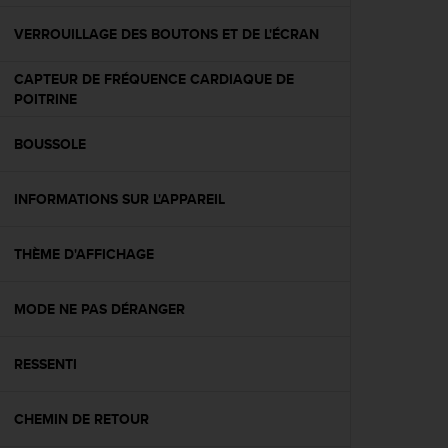
f
o
VERROUILLAGE DES BOUTONS ET DE L'ÉCRAN
r
m
CAPTEUR DE FRÉQUENCE CARDIAQUE DE
i
POITRINE
t
é
BOUSSOLE
a
u
x
INFORMATIONS SUR L'APPAREIL
d
i
r
THÈME D'AFFICHAGE
e
c
MODE NE PAS DÉRANGER
t
i
v
RESSENTI
e
s
d
CHEMIN DE RETOUR
'