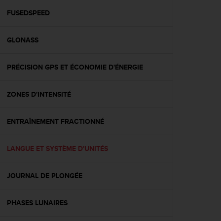
a
c
FUSEDSPEED
c
e
GLONASS
s
s
i
PRÉCISION GPS ET ÉCONOMIE D'ÉNERGIE
b
i
l
ZONES D'INTENSITÉ
i
t
é
ENTRAÎNEMENT FRACTIONNÉ
d
u
LANGUE ET SYSTÈME D'UNITÉS
c
o
n
JOURNAL DE PLONGÉE
t
e
n
PHASES LUNAIRES
u
W