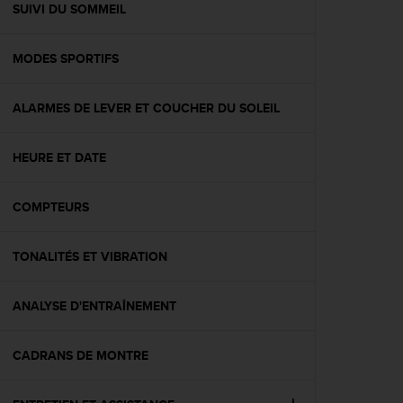
l
SUIVI DU SOMMEIL
i
t
MODES SPORTIFS
y
G
u
ALARMES DE LEVER ET COUCHER DU SOLEIL
i
d
e
HEURE ET DATE
l
i
n
COMPTEURS
e
s
TONALITÉS ET VIBRATION
,
W
C
ANALYSE D'ENTRAÎNEMENT
A
G
)
CADRANS DE MONTRE
2
.