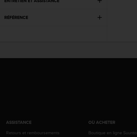
0
ENTRETIEN ET ASSISTANCE
a
i
RÉFÉRENCE
n
s
i
q
u
'
à
a
s
s
u
r
e
r
s
a
c
ASSISTANCE
OÙ ACHETER
o
n
Retours et remboursements
Boutique en ligne Suunto
f