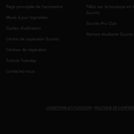
o
Page principale de l'assistance
FAQs sur la boutique en l
r
Suunto
m
Mises à jour logicielles
i
Suunto Pro Club
t
Guides d'utilisation
é
Remise étudiante Suunto
Centre de réparation Suunto
a
u
Centres de réparation
x
a
Tutorial Tuesday
u
t
Contactez-nous
r
e
s
n
o
r
CONDITIONS D’UTILISATION
|
POLITIQUE DE CONFIDE
m
e
s
d