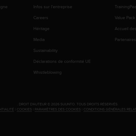
igne
Infos sur l'entreprise
TrainingPe
Careers
Value Pack
Héritage
Accueil de
Media
Partenaire
Sustainability
Déclarations de conformité UE
Whistleblowing
.
DROIT D'AUTEUR © 2026 SUUNTO.
TOUS DROITS RÉSERVÉS.
NTIALITÉ
|
COOKIES
|
PARAMÈTRES DES COOKIES
|
CONDITIONS GÉNÉRALES RELA