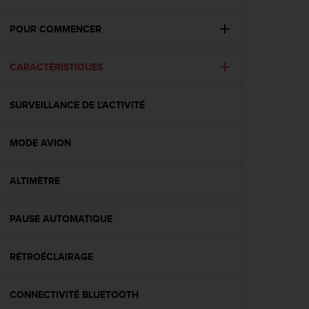
e
s
i
POUR COMMENCER
t
e
CARACTÉRISTIQUES
W
e
b
SURVEILLANCE DE L'ACTIVITÉ
a
u
n
MODE AVION
i
v
e
ALTIMÈTRE
a
u
PAUSE AUTOMATIQUE
A
A
d
RÉTROÉCLAIRAGE
e
c
o
CONNECTIVITÉ BLUETOOTH
n