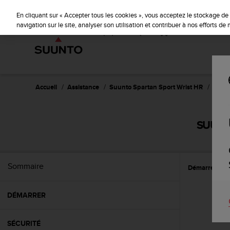
S
u
En cliquant sur « Accepter tous les cookies », vous acceptez le stockage de 
u
navigation sur le site, analyser son utilisation et contribuer à nos efforts d
n
t
o
s
'
e
Accueil
Assistance
Suunto Spartan Sport Wrist HR
Guide 
n
g
a
SUUNTO
g
e
à
a
Sommaire
Démarrer
C
m
e
n
DÉMARRER
e
r
c
SÉCURITÉ