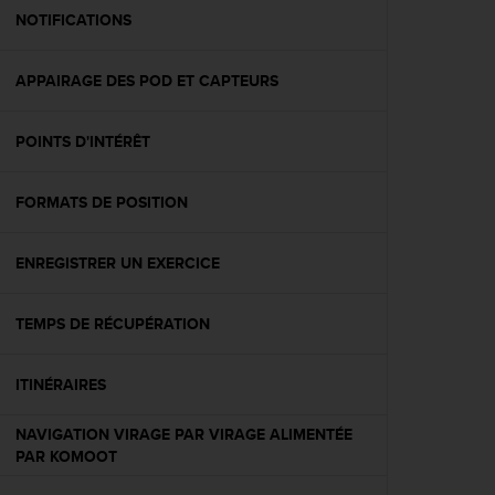
e
NOTIFICATIONS
b
(
APPAIRAGE DES POD ET CAPTEURS
W
e
b
POINTS D'INTÉRÊT
C
o
n
FORMATS DE POSITION
t
e
n
ENREGISTRER UN EXERCICE
t
A
TEMPS DE RÉCUPÉRATION
c
c
e
ITINÉRAIRES
s
s
NAVIGATION VIRAGE PAR VIRAGE ALIMENTÉE
i
PAR KOMOOT
b
i