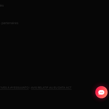
aks
s partenaires
s
TIVES À #YESSUUNTO
|
AVIS RELATIF AU EU DATA ACT