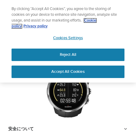
コ
ニュースレターに登録すると、5％オフになります。
By clicking “Accept All Cookies”, you agree to the storing of
ン
|返品無料
cookies on your device to enhance site navigation, analyze site
テ
usage, and assist in our marketing efforts.
Cookie
ン
SUUNTO SPARTAN
policy
Privacy policy
ツ
SUUNTO
SPORT WRIST HR
に
Cookies Settings
APAC
ス
キ
Reject All
PDFをダウンロードする
ッ
プ
Home
サポー
ユーザーガ
SUUNTO SPARTAN SPORT
Accept All Cookies
ト
イド
WRIST HR
ユーザーガイド
製品マニュアルを確認し、ハウツービデオを視聴し、Q&Aを読ん
で、Suunto 製品を最大限に活用してください。下のドロップダ
ウン メニューから製品を選択してください。
安全について