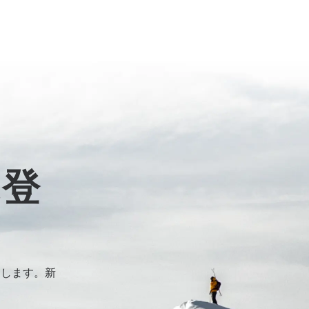
に登
けします。新
。