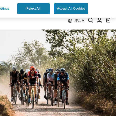
返品無料
ttings
Reject All
Accept All Cookies
JP/JA