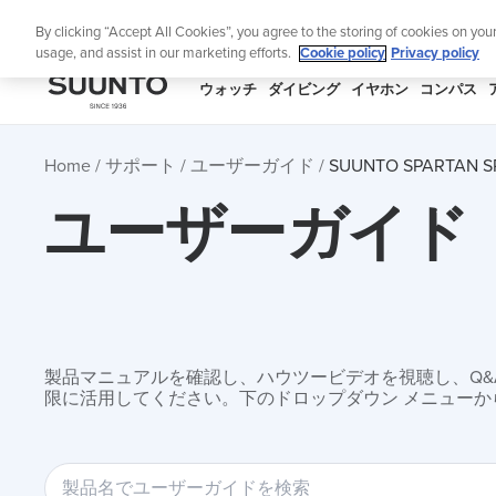
コ
ニュ
By clicking “Accept All Cookies”, you agree to the storing of cookies on you
ン
usage, and assist in our marketing efforts.
Cookie policy
Privacy policy
テ
ン
SUUNTO
ウォッチ
ダイビング
イヤホン
コンパス
ツ
APAC
に
Home
サポート
ユーザーガイド
SUUNTO SPARTAN S
ス
キ
ユーザーガイド
ッ
プ
製品マニュアルを確認し、ハウツービデオを視聴し、Q&Aを
限に活用してください。下のドロップダウン メニューか