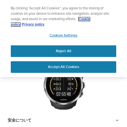
コ
サマーセール
By clicking “Accept All Cookies”, you agree to the storing of
ン
期間限定割引――
最大22%オフ
cookies on your device to enhance site navigation, analyze site
テ
usage, and assist in our marketing efforts.
Cookie
ン
SUUNTO SPARTAN
policy
Privacy policy
ツ
SUUNTO
SPORT WRIST HR
に
Cookies Settings
APAC
ス
キ
Reject All
PDFをダウンロードする
ッ
プ
Home
サポー
ユーザーガ
SUUNTO SPARTAN SPORT
Accept All Cookies
ト
イド
WRIST HR
ユーザーガイド
製品マニュアルを確認し、ハウツービデオを視聴し、Q&Aを読ん
で、Suunto 製品を最大限に活用してください。下のドロップダ
ウン メニューから製品を選択してください。
安全について