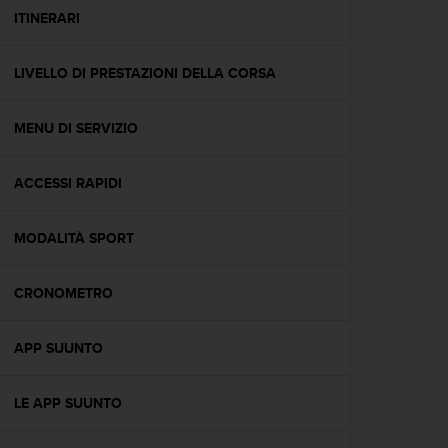
A
ITINERARI
c
c
LIVELLO DI PRESTAZIONI DELLA CORSA
e
s
s
MENU DI SERVIZIO
i
b
i
ACCESSI RAPIDI
l
i
t
MODALITÀ SPORT
y
G
CRONOMETRO
u
i
d
APP SUUNTO
e
l
i
LE APP SUUNTO
n
e