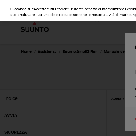
S
u
Cliccando su “Accetta tutti i cookie”, l'utente accetta di memorizzare i cooki
u
sito, analizzare l'utilizzo del sito e assistere nelle nostre attività di marketin
n
t
o
s
i
i
Home
Assistenza
Suunto Ambit3 Run
Manuale dell'utent
m
p
e
S
g
n
a
p
Indice
Avvia
Funzi
e
r
a
AVVIA
s
s
i
SICUREZZA