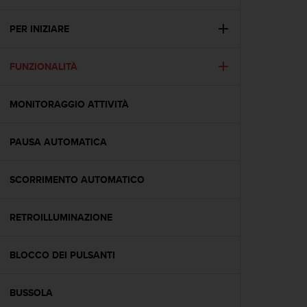
c
u
r
PER INIZIARE
a
r
FUNZIONALITÀ
e
c
h
MONITORAGGIO ATTIVITÀ
e
q
u
PAUSA AUTOMATICA
e
s
t
SCORRIMENTO AUTOMATICO
o
s
RETROILLUMINAZIONE
i
t
o
BLOCCO DEI PULSANTI
w
e
b
BUSSOLA
r