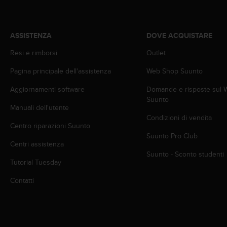
a
d
a
l
ASSISTENZA
DOVE ACQUISTARE
t
r
Resi e rimborsi
Outlet
i
Pagina principale dell'assistenza
Web Shop Suunto
s
t
Aggiornamenti software
Domande e risposte sul
a
Suunto
n
Manuali dell'utente
d
Condizioni di vendita
a
Centro riparazioni Suunto
r
Suunto Pro Club
d
Centri assistenza
d
Suunto - Sconto studenti
Tutorial Tuesday
i
a
Contatti
c
c
e
s
s