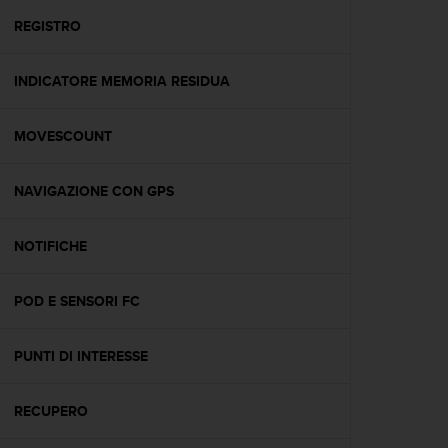
o
n
REGISTRO
f
o
INDICATORE MEMORIA RESIDUA
r
m
i
MOVESCOUNT
t
à
a
NAVIGAZIONE CON GPS
l
l
e
NOTIFICHE
W
e
POD E SENSORI FC
b
C
o
PUNTI DI INTERESSE
n
t
e
RECUPERO
n
t