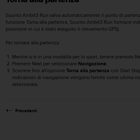
Suunto Ambit3 Run
salva automaticamente il punto di partenza d
funzione Torna alla partenza,
Suunto Ambit3 Run
fornisce indi
posizione in cui è stato eseguito il rilevamento GPS).
Per tornare alla partenza:
Mentre si è in una modalità per lo sport, tenere premuto
Ne
Premere
Next
per selezionare
Navigazione
.
Scorrere fino all'opzione
Torna alla partenza
con
Start Sto
indicazioni di navigazione vengono fornite come ultima visu
selezionata.
Precedenti