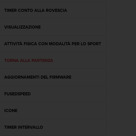
a
g
TIMER CONTO ALLA ROVESCIA
g
i
VISUALIZZAZIONE
u
n
g
ATTIVITÀ FISICA CON MODALITÀ PER LO SPORT
a
i
l
TORNA ALLA PARTENZA
l
i
v
AGGIORNAMENTI DEL FIRMWARE
e
l
FUSEDSPEED
l
o
A
ICONE
A
d
i
TIMER INTERVALLO
c