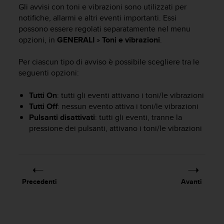
c
Gli avvisi con toni e vibrazioni sono utilizzati per
u
notifiche, allarmi e altri eventi importanti. Essi
r
possono essere regolati separatamente nel menu
a
opzioni, in
GENERALI
»
Toni e vibrazioni
.
r
e
c
Per ciascun tipo di avviso è possibile scegliere tra le
h
seguenti opzioni:
e
q
Tutti On
: tutti gli eventi attivano i toni/le vibrazioni
u
Tutti Off
: nessun evento attiva i toni/le vibrazioni
e
Pulsanti disattivati
: tutti gli eventi, tranne la
s
pressione dei pulsanti, attivano i toni/le vibrazioni
t
o
s
i
t
o
Precedenti
Avanti
w
e
b
r