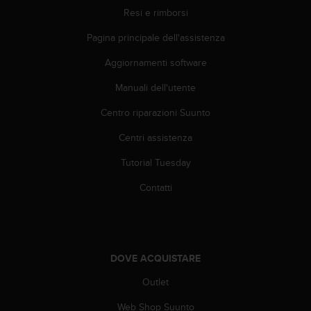
o
Resi e rimborsi
n
f
Pagina principale dell'assistenza
o
r
Aggiornamenti software
m
i
Manuali dell'utente
t
Centro riparazioni Suunto
à
a
Centri assistenza
l
l
Tutorial Tuesday
e
W
Contatti
e
b
C
o
n
DOVE ACQUISTARE
t
e
Outlet
n
Web Shop Suunto
t