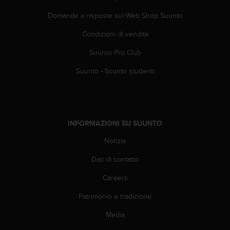
A
Domande e risposte sul Web Shop Suunto
c
c
Condizioni di vendita
e
s
Suunto Pro Club
s
i
Suunto - Sconto studenti
b
i
l
i
t
INFORMAZIONI SU SUUNTO
y
Notizie
G
u
Dati di contatto
i
d
Careers
e
l
Patrimonio e tradizione
i
n
Media
e