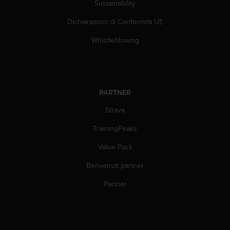
Sustainability
(
W
Dichiarazioni di Conformità UE
C
A
Whistleblowing
G
)
2
.
0
PARTNER
e
l
Strava
a
c
TrainingPeaks
o
Value Pack
n
f
Benvenuti partner
o
r
Partner
m
i
t
à