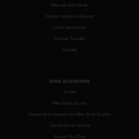
o
Manuali dell'utente
n
f
Centro riparazioni Suunto
o
r
Centri assistenza
m
Tutorial Tuesday
i
t
Contatti
à
a
l
l
e
DOVE ACQUISTARE
W
e
Outlet
b
C
Web Shop Suunto
o
n
Domande e risposte sul Web Shop Suunto
t
Condizioni di vendita
e
n
Suunto Pro Club
t