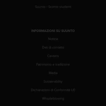
A
Suunto - Sconto studenti
c
c
e
s
s
INFORMAZIONI SU SUUNTO
i
b
Notizie
i
l
Dati di contatto
i
Careers
t
y
Patrimonio e tradizione
G
u
Media
i
d
Sustainability
e
l
Dichiarazioni di Conformità UE
i
Whistleblowing
n
e