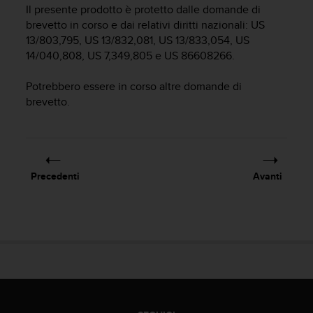
c
Il presente prodotto è protetto dalle domande di
u
brevetto in corso e dai relativi diritti nazionali: US
r
13/803,795, US 13/832,081, US 13/833,054, US
a
14/040,808, US 7,349,805 e US 86608266.
r
e
c
Potrebbero essere in corso altre domande di
h
brevetto.
e
q
u
e
s
Precedenti
Avanti
t
o
s
i
t
o
w
e
b
r