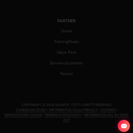
(
W
C
A
PARTNER
G
Strava
)
2
TrainingPeaks
.
0
Value Pack
e
l
Benvenuti partner
a
Partner
c
o
n
f
o
r
.
COPYRIGHT © 2026 SUUNTO.
TUTTI I DIRITTI RISERVATI.
m
CONDIZIONI D'USO
|
INFORMATIVA SULLA PRIVACY
|
COOKIES
|
IMPOSTAZIONI COOKIE
|
TERMINI #YESSUUNTO
|
INFORMATIVA SUL EU DATA
i
ACT
t
à