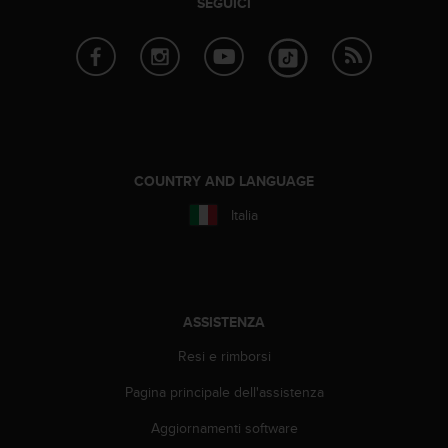
SEGUICI
a
g
g
i
u
n
g
a
i
COUNTRY AND LANGUAGE
l
l
Italia
i
v
e
l
l
ASSISTENZA
o
A
Resi e rimborsi
A
Pagina principale dell'assistenza
d
i
Aggiornamenti software
c