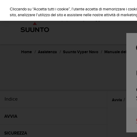
S
u
Cliccando su “Accetta tutti i cookie”, l'utente accetta di memorizzare i cooki
u
sito, analizzare l'utilizzo del sito e assistere nelle nostre attività di marketin
n
t
o
s
i
i
Home
Assistenza
Suunto Vyper Novo
Manuale dell'utent
m
p
e
g
n
a
p
Indice
Avvia
Funzi
e
r
a
AVVIA
s
s
i
SICUREZZA