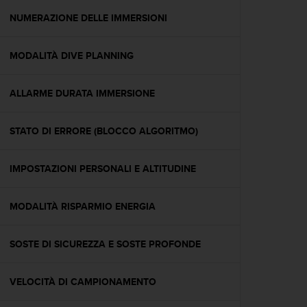
o
n
NUMERAZIONE DELLE IMMERSIONI
f
o
MODALITÀ DIVE PLANNING
r
m
i
ALLARME DURATA IMMERSIONE
t
à
a
STATO DI ERRORE (BLOCCO ALGORITMO)
l
l
e
IMPOSTAZIONI PERSONALI E ALTITUDINE
W
e
MODALITÀ RISPARMIO ENERGIA
b
C
o
SOSTE DI SICUREZZA E SOSTE PROFONDE
n
t
e
VELOCITÀ DI CAMPIONAMENTO
n
t