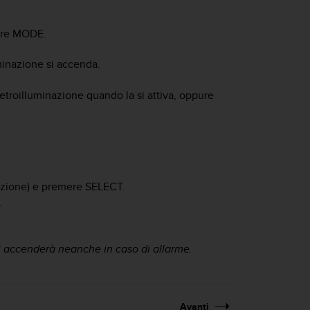
ere
MODE
.
minazione si accenda.
etroilluminazione quando la si attiva, oppure
azione) e premere
SELECT
.
.
si accenderà neanche in caso di allarme.
Avanti