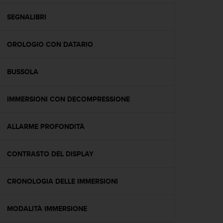
a
g
SEGNALIBRI
g
i
OROLOGIO CON DATARIO
u
n
g
BUSSOLA
a
i
l
IMMERSIONI CON DECOMPRESSIONE
l
i
v
ALLARME PROFONDITÀ
e
l
CONTRASTO DEL DISPLAY
l
o
A
CRONOLOGIA DELLE IMMERSIONI
A
d
i
MODALITÀ IMMERSIONE
c