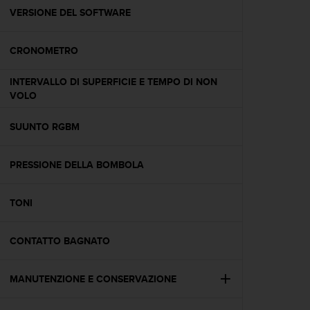
A
VERSIONE DEL SOFTWARE
c
c
CRONOMETRO
e
s
s
INTERVALLO DI SUPERFICIE E TEMPO DI NON
i
VOLO
b
i
SUUNTO RGBM
l
i
t
PRESSIONE DELLA BOMBOLA
y
G
TONI
u
i
d
CONTATTO BAGNATO
e
l
i
MANUTENZIONE E CONSERVAZIONE
n
e