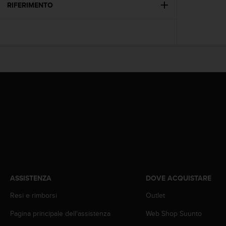
(
RIFERIMENTO
W
C
A
G
)
2
.
0
e
l
a
c
o
n
f
o
r
ASSISTENZA
DOVE ACQUISTARE
m
Resi e rimborsi
Outlet
i
t
Pagina principale dell'assistenza
Web Shop Suunto
à