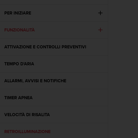
c
u
r
PER INIZIARE
a
r
FUNZIONALITÀ
e
c
h
ATTIVAZIONE E CONTROLLI PREVENTIVI
e
q
u
TEMPO D'ARIA
e
s
t
ALLARMI, AVVISI E NOTIFICHE
o
s
TIMER APNEA
i
t
o
VELOCITÀ DI RISALITA
w
e
b
RETROILLUMINAZIONE
r