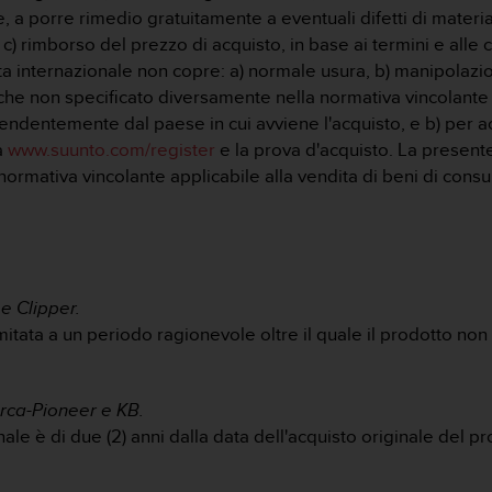
 a porre rimedio gratuitamente a eventuali difetti di materia
) rimborso del prezzo di acquisto, in base ai termini e alle 
ta internazionale non copre: a) normale usura, b) manipolazion
che non specificato diversamente nella normativa vincolante a
pendentemente dal paese in cui avviene l'acquisto, e b) per ac
a
www.suunto.com/register
e la prova d'acquisto. La presente
lla normativa vincolante applicabile alla vendita di beni di cons
e Clipper.
itata a un periodo ragionevole oltre il quale il prodotto non è
Orca-Pioneer e KB.
ale è di due (2) anni dalla data dell'acquisto originale del pr