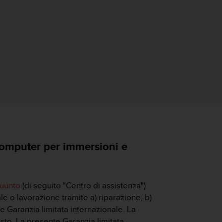
omputer per immersioni e
Suunto
(di seguito "Centro di assistenza")
le o lavorazione tramite a) riparazione, b)
e Garanzia limitata internazionale. La
sto. La presente Garanzia limitata