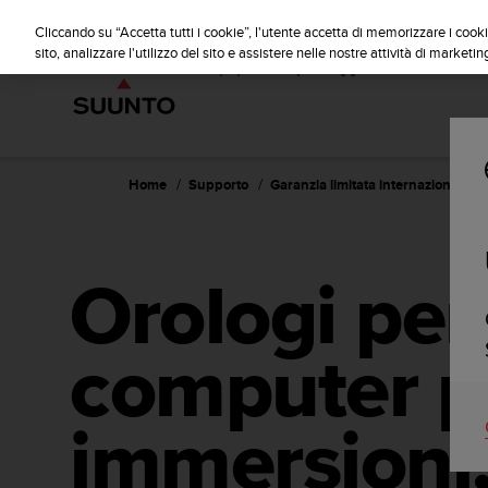
S
u
Cliccando su “Accetta tutti i cookie”, l'utente accetta di memorizzare i cooki
u
sito, analizzare l'utilizzo del sito e assistere nelle nostre attività di marketin
n
t
o
s
i
i
Home
Supporto
Garanzia limitata internazionale d
m
p
e
g
Orologi per 
n
a
p
computer p
e
r
a
s
immersioni,
s
i