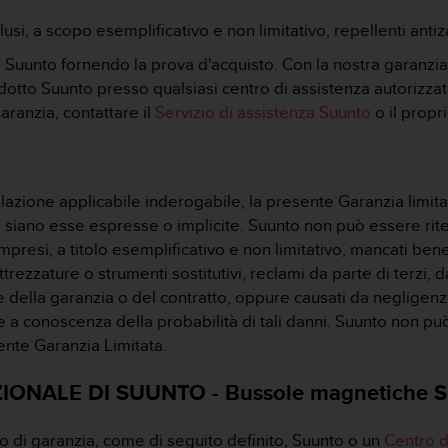
usi, a scopo esemplificativo e non limitativo, repellenti anti
 Suunto fornendo la prova d'acquisto. Con la nostra garanzia 
dotto Suunto presso qualsiasi centro di assistenza autorizzato
aranzia, contattare il
Servizio di assistenza Suunto
o il propr
zione applicabile inderogabile, la presente Garanzia limitat
ie, siano esse espresse o implicite. Suunto non può essere rit
mpresi, a titolo esemplificativo e non limitativo, mancati bene
trezzature o strumenti sostitutivi, reclami da parte di terzi, d
ne della garanzia o del contratto, oppure causati da negligen
e a conoscenza della probabilità di tali danni. Suunto non pu
sente Garanzia Limitata.
ONALE DI SUUNTO - Bussole magnetiche S
o di garanzia, come di seguito definito, Suunto o un
Centro d