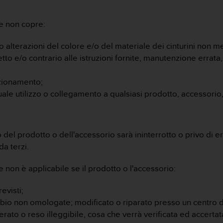
le non copre:
 alterazioni del colore e/o del materiale dei cinturini non met
etto e/o contrario alle istruzioni fornite, manutenzione errata
zionamento;
ntuale utilizzo o collegamento a qualsiasi prodotto, accessori
el prodotto o dell'accessorio sarà ininterrotto o privo di err
a terzi.
 non è applicabile se il prodotto o l'accessorio:
evisti;
cambio non omologate; modificato o riparato presso un centro 
terato o reso illeggibile, cosa che verrà verificata ed accerta