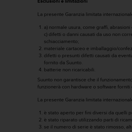
Esclusioni e limitazioni
o
n
f
La presente Garanzia limitata internaziona
o
r
a) normale usura, come graffi, abrasioni o
m
c) difetti o danni causati da uso non corr
i
schiacciamento;
t
materiale cartaceo e imballaggio/confe
à
a
difetti o presunti difetti causati da eve
l
fornito da Suunto.
l
batterie non ricaricabili.
e
W
Suunto non garantisce che il funzionamento d
e
funzionerà con hardware o software forniti d
b
C
La presente Garanzia limitata internazionale
o
n
è stato aperto per fini diversi da quelli pr
t
è stato riparato utilizzando parti di ri
e
n
se il numero di serie è stato rimosso, al
t