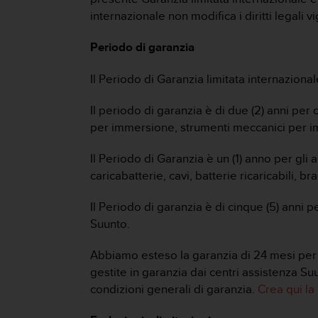
a
internazionale non modifica i diritti legali 
g
g
Periodo di garanzia
i
u
Il Periodo di Garanzia limitata internazional
n
g
a
Il periodo di garanzia è di due (2) anni per
i
per immersione, strumenti meccanici per im
l
l
Il Periodo di Garanzia è un (1) anno per gli a
i
caricabatterie, cavi, batterie ricaricabili, bra
v
e
Il Periodo di garanzia è di cinque (5) anni 
l
l
Suunto.
o
A
Abbiamo esteso la garanzia di 24 mesi per S
A
gestite in garanzia dai centri assistenza S
d
condizioni generali di garanzia.
Crea qui la 
i
c