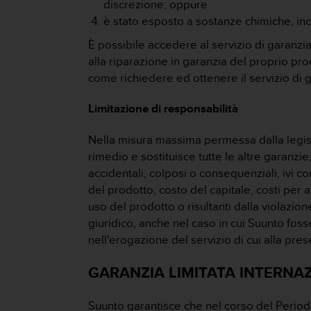
discrezione; oppure
A
è stato esposto a sostanze chimiche, incl
c
c
È possibile accedere al servizio di garanzia
e
alla riparazione in garanzia del proprio pro
s
come richiedere ed ottenere il servizio di g
s
i
Limitazione di responsabilità
b
i
l
Nella misura massima permessa dalla legisla
i
rimedio e sostituisce tutte le altre garanz
t
accidentali, colposi o consequenziali, ivi co
y
del prodotto, costo del capitale, costi per at
G
uso del prodotto o risultanti dalla violazio
u
i
giuridico, anche nel caso in cui Suunto foss
d
nell'erogazione del servizio di cui alla pre
e
l
GARANZIA LIMITATA INTERNAZI
i
n
e
Suunto garantisce che nel corso del Period