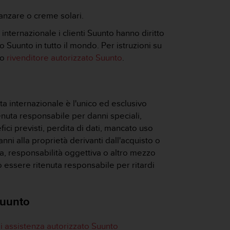
zanzare o creme solari.
internazionale i clienti Suunto hanno diritto
 Suunto in tutto il mondo. Per istruzioni su
io
rivenditore autorizzato Suunto
.
a internazionale è l'unico ed esclusivo
enuta responsabile per danni speciali,
fici previsti, perdita di dati, mancato uso
anni alla proprietà derivanti dall'acquisto o
za, responsabilità oggettiva o altro mezzo
ò essere ritenuta responsabile per ritardi
uunto
i assistenza autorizzato Suunto