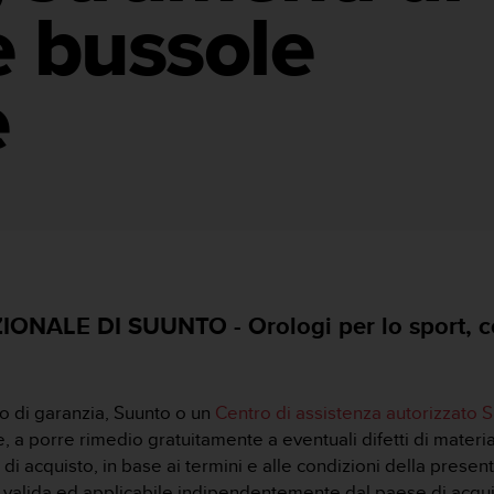
e bussole
e
NALE DI SUUNTO - Orologi per lo sport, c
o di garanzia, Suunto o un
Centro di assistenza autorizzato 
 a porre rimedio gratuitamente a eventuali difetti di materia
i acquisto, in base ai termini e alle condizioni della present
è valida ed applicabile indipendentemente dal paese di acqui