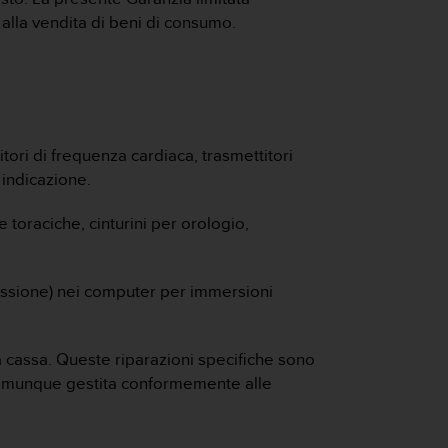
i alla vendita di beni di consumo.
tori di frequenza cardiaca, trasmettitori
indicazione.
ce toraciche, cinturini per orologio,
pressione) nei computer per immersioni
a cassa. Queste riparazioni specifiche sono
à comunque gestita conformemente alle