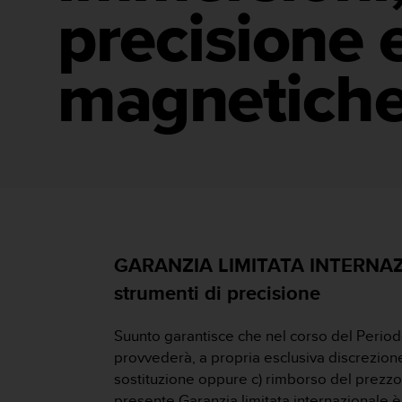
c
precisione 
u
r
a
magnetich
r
e
c
h
e
q
u
e
s
t
o
GARANZIA LIMITATA INTERNAZIO
s
strumenti di precisione
i
t
o
Suunto garantisce che nel corso del Period
w
provvederà, a propria esclusiva discrezione,
e
sostituzione oppure c) rimborso del prezzo d
b
r
presente Garanzia limitata internazionale 