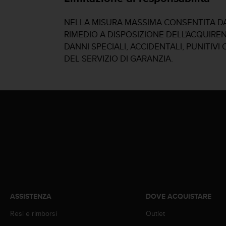
a
d
a
NELLA MISURA MASSIMA CONSENTITA DAL
l
RIMEDIO A DISPOSIZIONE DELL'ACQUIRE
t
DANNI SPECIALI, ACCIDENTALI, PUNITIV
r
DEL SERVIZIO DI GARANZIA.
i
s
t
a
n
d
a
r
d
d
i
a
c
c
ASSISTENZA
DOVE ACQUISTARE
e
s
Resi e rimborsi
Outlet
s