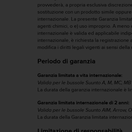
(
provvederà, a propria esclusiva discrezione,
W
sostituzione con un prodotto simile oppure c
C
internazionale. La presente Garanzia limita
A
agenti chimici, o e) uso improprio. A meno 
G
)
internazionale è valida ed applicabile indi
2
internazionale, è richiesta la registrazione 
.
modifica i diritti legali vigenti ai sensi de
0
e
Periodo di garanzia
l
a
c
Garanzia limitata a vita internazionale:
o
Valida per le bussole Suunto A, M, MC, MB 
n
La durata della garanzia internazionale è lim
f
o
Garanzia limitata internazionale di 2 anni:
r
m
Valida per le bussole Suunto AIM, Arrow, 
i
La durata della Garanzia limitata internazion
t
à
Limitazione di responsabilità