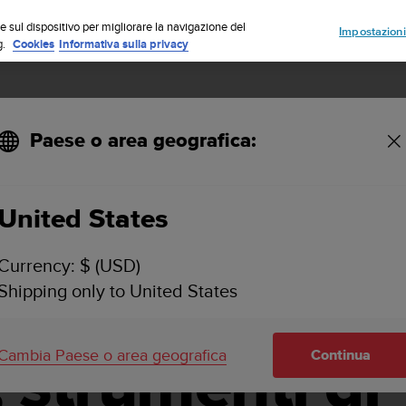
Iscriviti alla newsletter e ottieni uno sconto del 5%
| Resi gratuiti
e sul dispositivo per migliorare la navigazione del
Impostazioni
g.
Cookies
Informativa sulla privacy
Paese o area geografica:
i Suunto
United States
lo sport,
Currency: $ (USD)
Shipping only to United States
er
Cambia Paese o area geografica
 strumenti di
Continua