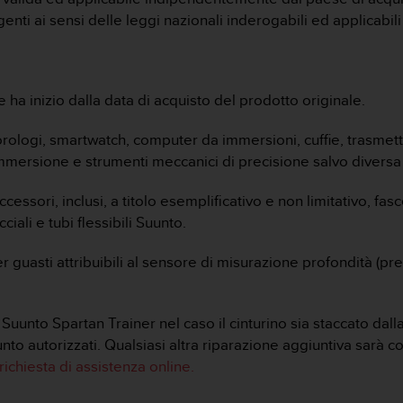
vigenti ai sensi delle leggi nazionali inderogabili ed applicabil
e ha inizio dalla data di acquisto del prodotto originale.
 orologi, smartwatch, computer da immersioni, cuffie, trasmetti
mersione e strumenti meccanici di precisione salvo diversa 
ccessori, inclusi, a titolo esemplificativo e non limitativo, fas
cciali e tubi flessibili Suunto.
per guasti attribuibili al sensore di misurazione profondità (
uunto Spartan Trainer nel caso il cinturino sia staccato dall
uunto autorizzati. Qualsiasi altra riparazione aggiuntiva sar
richiesta di assistenza online.