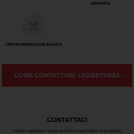
GARANZIA
f
o
r
m
a
z
i
CENTRO RIPARAZIONI SUUNTO
o
n
i
d
i
COME CONTATTARE L’ASSISTENZA
q
u
e
s
t
o
s
CONTATTACI
i
t
I nostri operatori sono pronti a rispondere a qualsiasi
o