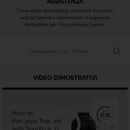
ASSISTENZA
c
u
Trova video dimostrativi, domande frequenti,
r
articoli tutorial e informazioni di supporto
a
r
dettagliate per il tuo orologio Suunto.
e
c
h
e
q
u
e
s
t
VIDEO DIMOSTRATIVI
o
s
i
t
o
w
e
b
r