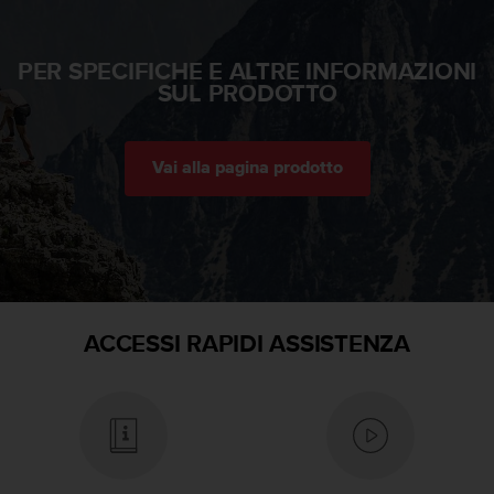
i
b
i
PER SPECIFICHE E ALTRE INFORMAZIONI
l
SUL PRODOTTO
i
t
à
Vai alla pagina prodotto
.
S
e
r
i
s
c
o
ACCESSI RAPIDI ASSISTENZA
n
t
r
i
p
r
o