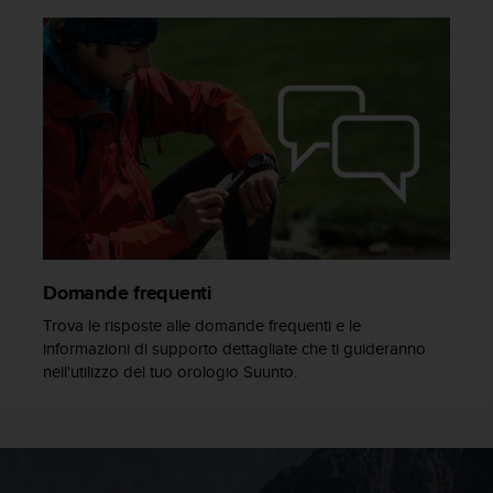
a
d
a
l
t
r
i
s
t
a
n
d
a
r
Domande frequenti
d
Trova le risposte alle domande frequenti e le
d
informazioni di supporto dettagliate che ti guideranno
i
nell'utilizzo del tuo orologio Suunto.
a
c
c
e
s
s