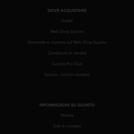
l
n
DOVE ACQUISTARE
u
Outlet
m
e
Web Shop Suunto
r
o
Domande e risposte sul Web Shop Suunto
v
e
Condizioni di vendita
r
d
Suunto Pro Club
e
Suunto - Sconto studenti
+
1
8
5
5
INFORMAZIONI SU SUUNTO
2
5
Notizie
8
0
Dati di contatto
9