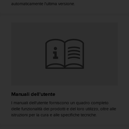
(
automaticamente l'ultima versione.
W
C
A
G
)
2
.
0
e
l
a
c
o
n
f
Manuali dell'utente
o
r
I manuali dell'utente forniscono un quadro completo
m
delle funzionalità dei prodotti e del loro utilizzo, oltre alle
i
istruzioni per la cura e alle specifiche tecniche.
t
à