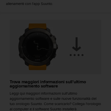
allenamenti con l'app Suunto.
A
c
c
e
s
s
i
b
i
l
i
t
y
G
u
i
Trova maggiori informazioni sull'ultimo
d
aggiornamento software
e
Leggi qui maggiori informazioni sull'ultimo
l
aggiornamento software e sulle nuove funzionalità del
i
n
tuo orologio Suunto. Come scaricarlo? Collega l'orologio
e
al computer e il software Suunto installerà