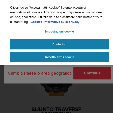
S
Iscriviti alla newsletter e ottieni uno sconto del 5%
u
Cliccando su “Accetta tutti i cookie”, l'utente accetta di
| Resi gratuiti
u
memorizzare i cookie sul dispositivo per migliorare la navigazione
Paese o area geografica:
del sito, analizzare l'utilizzo del sito e assistere nelle nostre attività
n
di marketing.
Cookies
Informativa sulla privacy
t
o
Impostazioni cookie
s
United States
i
Home
Supporto
Suunto Traverse
i
Rifiuta tutti
Currency: $ (USD)
m
p
Shipping only to United States
Accetta tutti i cookie
e
g
n
Cambia Paese o area geografica
a
Continua
p
e
r
a
s
s
SUUNTO TRAVERSE
i