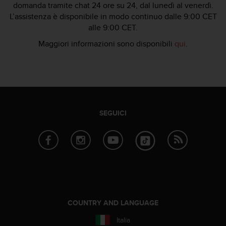
w
domanda tramite chat 24 ore su 24, dal lunedì al venerdì.
e
L’assistenza è disponibile in modo continuo dalle 9:00 CET
b
alle 9:00 CET.
,
Maggiori informazioni sono disponibili
qui
.
t
i
p
r
e
g
h
SEGUICI
i
a
m
o
d
i
c
o
n
COUNTRY AND LANGUAGE
t
a
Italia