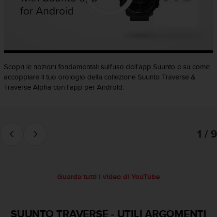
a
g
g
i
u
n
g
Scopri le nozioni fondamentali sull'uso dell'app Suunto e su come
a
accoppiare il tuo orologio della collezione Suunto Traverse &
i
Traverse Alpha con l'app per Android.
l
l
i
v
1 / 9
e
l
l
o
A
Guarda tutti i video di YouTube
A
d
i
c
SUUNTO TRAVERSE
-
UTILI ARGOMENTI