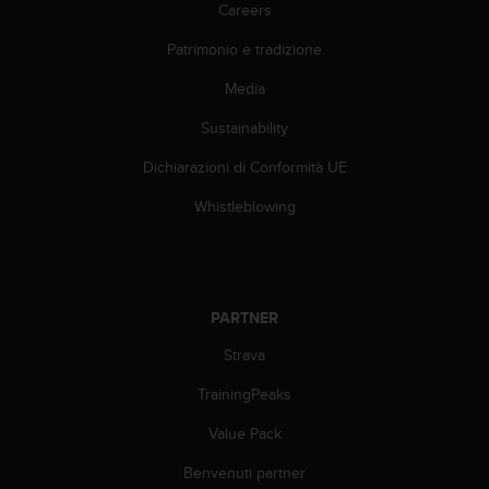
0
Careers
0
(
Patrimonio e tradizione
S
Media
t
a
Sustainability
t
i
Dichiarazioni di Conformità UE
U
n
Whistleblowing
i
t
i
)
.
PARTNER
Strava
TrainingPeaks
Value Pack
Benvenuti partner