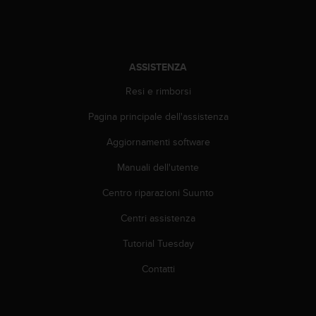
t
t
a
r
e
ASSISTENZA
i
l
Resi e rimborsi
S
e
Pagina principale dell'assistenza
r
v
Aggiornamenti software
i
Manuali dell'utente
z
i
Centro riparazioni Suunto
o
C
Centri assistenza
l
i
Tutorial Tuesday
e
n
Contatti
t
i
a