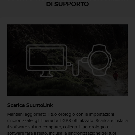
o
DI SUPPORTO
n
f
o
r
m
i
t
à
a
l
l
e
W
e
b
C
o
Scarica SuuntoLink
n
Mantieni aggiornato il tuo orologio con le impostazioni
t
sincronizzate, gli itinerari e il GPS ottimizzato. Scarica e installa
e
il software sul tuo computer, collega il tuo orologio e il
n
software farà il resto, inclusa la sincronizzazione dei tuoi
t