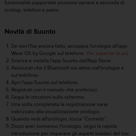
c
funzionalità supportate possono variare a seconda di
u
orologi, telefoni e paesi.
r
a
r
Novità di Suunto
e
c
h
Se non l'hai ancora fatto, accoppia l'orologio all'app
e
Wear OS by Google sul telefono.
Per saperne di più
q
Scarica e installa l'app Suunto dall'App Store.
u
e
Assicurati che il Bluetooth sia attivo
sull'orologio e
s
sul telefono
.
t
Apri l'app Suunto sul telefono.
o
Registrati con il metodo che preferisci.
s
Segui le istruzioni sullo schermo.
i
t
Una volta completata la registrazione sarai
o
indirizzato alla visualizzazione orologio.
w
Quando vedi all'orologio, tocca “Connetti”.
e
Dopo aver connesso l'orologio, segui la rapida
b
introduzione per imparare gli aspetti basilari del tuo
r