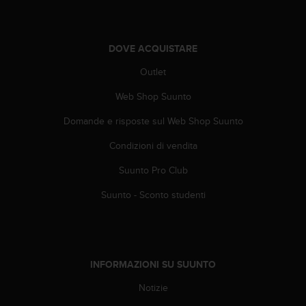
(
W
C
A
DOVE ACQUISTARE
G
Outlet
)
2
Web Shop Suunto
.
0
Domande e risposte sul Web Shop Suunto
e
l
Condizioni di vendita
a
Suunto Pro Club
c
o
Suunto - Sconto studenti
n
f
o
r
m
INFORMAZIONI SU SUUNTO
i
t
Notizie
à