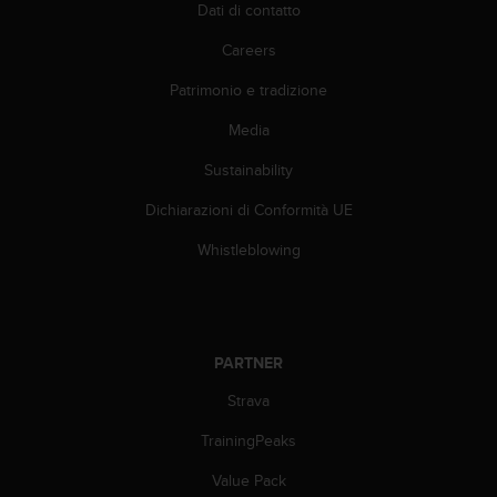
a
Dati di contatto
d
a
Careers
l
Patrimonio e tradizione
t
r
Media
i
s
Sustainability
t
a
Dichiarazioni di Conformità UE
n
d
Whistleblowing
a
r
d
d
i
PARTNER
a
Strava
c
c
TrainingPeaks
e
s
Value Pack
s