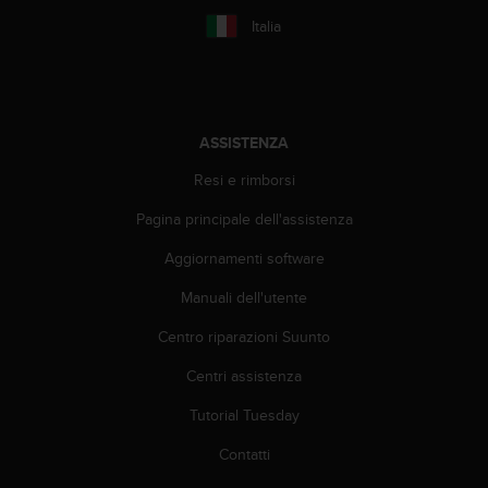
A
Italia
c
c
e
s
s
ASSISTENZA
i
b
Resi e rimborsi
i
l
Pagina principale dell'assistenza
i
Aggiornamenti software
t
y
Manuali dell'utente
G
u
Centro riparazioni Suunto
i
d
Centri assistenza
e
l
Tutorial Tuesday
i
Contatti
n
e