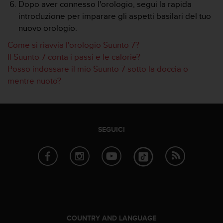
o
Dopo aver connesso l'orologio, segui la rapida
n
introduzione per imparare gli aspetti basilari del tuo
f
nuovo orologio.
o
r
Come si riavvia l'orologio Suunto 7?
m
Il Suunto 7 conta i passi e le calorie?
i
Posso indossare il mio Suunto 7 sotto la doccia o
t
mentre nuoto?
à
a
l
l
e
SEGUICI
W
e
b
C
o
n
t
e
n
COUNTRY AND LANGUAGE
t