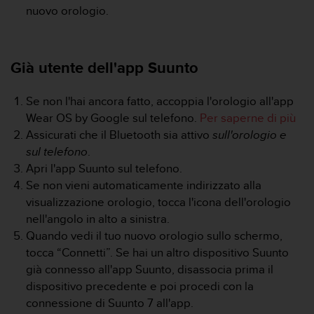
a
nuovo orologio.
g
g
i
Già utente dell'app Suunto
u
n
g
Se non l'hai ancora fatto, accoppia l'orologio all'app
a
Wear OS by Google sul telefono.
Per saperne di più
i
Assicurati che il Bluetooth sia attivo
sull'orologio e
l
l
sul telefono
.
i
Apri l'app Suunto sul telefono.
v
Se non vieni automaticamente indirizzato alla
e
visualizzazione orologio, tocca l'icona dell'orologio
l
nell'angolo in alto a sinistra.
l
o
Quando vedi il tuo nuovo orologio sullo schermo,
A
tocca “Connetti”. Se hai un altro dispositivo Suunto
A
già connesso all'app Suunto, disassocia prima il
d
dispositivo precedente e poi procedi con la
i
connessione di Suunto 7 all'app.
c