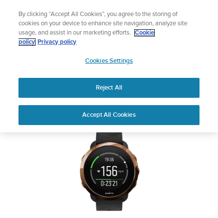
コ
サマーセール
By clicking “Accept All Cookies”, you agree to the storing of
ン
期間限定割引――
最大22%オフ
cookies on your device to enhance site navigation, analyze site
テ
usage, and assist in our marketing efforts.
Cookie
ン
SUUNTO 3 FITNESS
policy
Privacy policy
ツ
SUUNTO
に
Cookies Settings
APAC
ス
安全性および規制に関する情報
キ
Reject All
ッ
プ
PDFをダウンロードしてください
Home
サポー
ユーザーガ
SUUNTO 3 FITNESS ユーザ
Accept All Cookies
ト
イド
ーガイド
ユーザーガイド
製品マニュアルを確認し、ハウツービデオを視聴し、Q&Aを読ん
で、Suunto 製品を最大限に活用してください。下のドロップダ
ウン メニューから製品を選択してください。