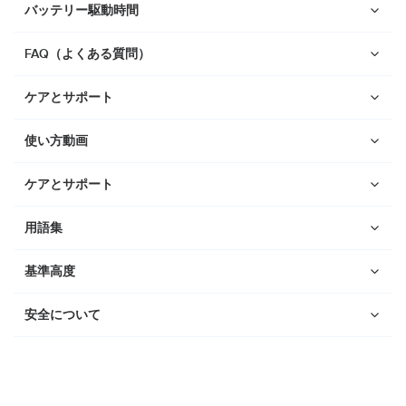
バッテリー駆動時間
Suunto Run
Suunto Race S
FAQ（よくある質問）
Suunto Ocean
ケアとサポート
Suunto Race
Suunto Vertical
使い方動画
Suunto 9 Peak Pro
ケアとサポート
Suunto 9 Peak
用語集
Suunto 9
Suunto 7
基準高度
Suunto 5 Peak
安全について
Suunto 5
Suunto 3
Suunto 3 Fitness