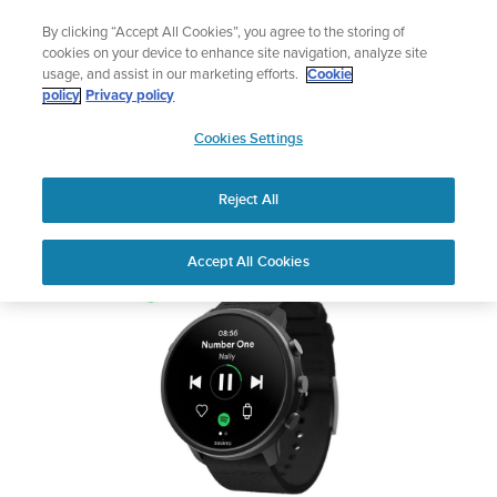
コ
サマーセール
By clicking “Accept All Cookies”, you agree to the storing of
ン
期間限定割引――
最大22%オフ
cookies on your device to enhance site navigation, analyze site
テ
usage, and assist in our marketing efforts.
Cookie
ン
SUUNTO 7
policy
Privacy policy
ツ
SUUNTO
に
Cookies Settings
APAC
ス
安全性および規制に関する情報
キ
Reject All
ッ
プ
PDFをダウンロードしてください
Home
サポート
ユーザーガイド
Suunto 7ユーザーガイド
Accept All Cookies
ユーザーガイド
製品マニュアルを確認し、ハウツービデオを視聴し、Q&Aを読ん
で、Suunto 製品を最大限に活用してください。下のドロップダ
ウン メニューから製品を選択してください。