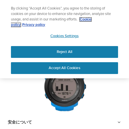
コ
サマーセール
By clicking “Accept All Cookies”, you agree to the storing of
ン
期間限定割引――
最大22%オフ
cookies on your device to enhance site navigation, analyze site
テ
usage, and assist in our marketing efforts.
Cookie
ン
SUUNTO AMBIT3
policy
Privacy policy
ツ
SUUNTO
VERTICAL
に
Cookies Settings
APAC
ス
キ
Reject All
PDFをダウンロードする
ッ
プ
Home
サポ
ユーザー
SUUNTO AMBIT3 VERTICAL ユ
Accept All Cookies
ート
ガイド
ーザーガイド
ユーザーガイド
製品マニュアルを確認し、ハウツービデオを視聴し、Q&Aを読ん
で、Suunto 製品を最大限に活用してください。下のドロップダ
ウン メニューから製品を選択してください。
安全について