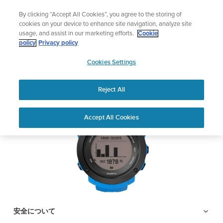
コ
泳ぎに音楽を追加する
By clicking “Accept All Cookies”, you agree to the storing of
ン
Shop Aqua
cookies on your device to enhance site navigation, analyze site
テ
usage, and assist in our marketing efforts.
Cookie
ン
SUUNTO AMBIT3
policy
Privacy policy
ツ
SUUNTO
VERTICAL
に
Cookies Settings
APAC
ス
キ
Reject All
PDFをダウンロードする
ッ
プ
Home
サポ
ユーザー
SUUNTO AMBIT3 VERTICAL ユ
Accept All Cookies
ート
ガイド
ーザーガイド
ユーザーガイド
製品マニュアルを確認し、ハウツービデオを視聴し、Q&Aを読ん
で、Suunto 製品を最大限に活用してください。下のドロップダ
ウン メニューから製品を選択してください。
安全について