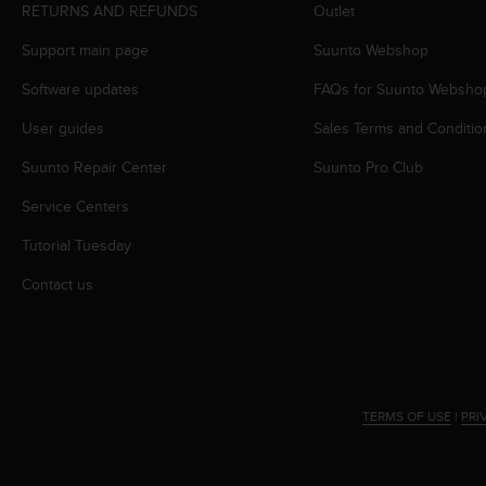
RETURNS AND REFUNDS
Outlet
A
c
Support main page
Suunto Webshop
c
e
Software updates
FAQs for Suunto Websho
s
s
User guides
Sales Terms and Conditio
i
Suunto Repair Center
Suunto Pro Club
b
i
Service Centers
l
i
Tutorial Tuesday
t
y
Contact us
G
u
i
d
e
l
TERMS OF USE
|
PRI
i
n
e