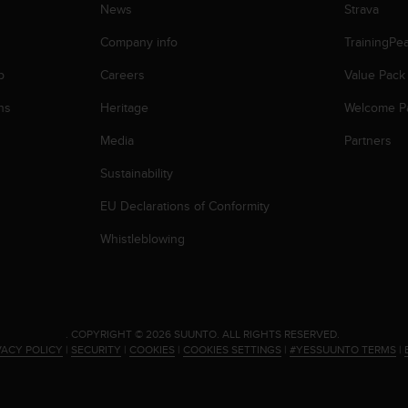
News
Strava
Company info
TrainingPe
p
Careers
Value Pack
ns
Heritage
Welcome P
Media
Partners
Sustainability
EU Declarations of Conformity
Whistleblowing
.
COPYRIGHT © 2026 SUUNTO.
ALL RIGHTS RESERVED.
VACY POLICY
|
SECURITY
|
COOKIES
|
COOKIES SETTINGS
|
#YESSUUNTO TERMS
|