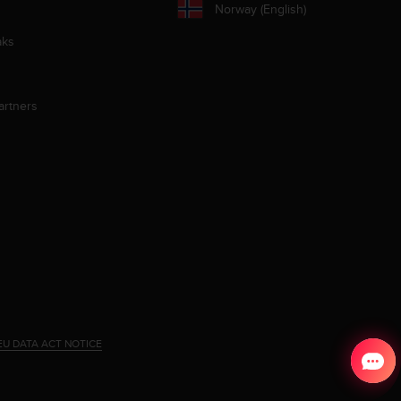
Norway (English)
aks
artners
EU DATA ACT NOTICE