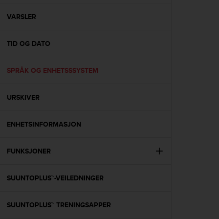
e
f
VARSLER
o
r
TID OG DATO
t
h
i
SPRÅK OG ENHETSSSYSTEM
s
w
e
URSKIVER
b
s
i
ENHETSINFORMASJON
t
e
FUNKSJONER
i
n
c
SUUNTOPLUS™-VEILEDNINGER
o
n
f
SUUNTOPLUS™ TRENINGSAPPER
o