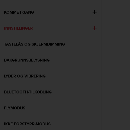
i
e
v
KOMME I GANG
i
n
INNSTILLINGER
g
L
e
TASTELÅS OG SKJERMDIMMING
v
e
l
BAKGRUNNSBELYSNING
A
A
c
LYDER OG VIBRERING
o
n
BLUETOOTH-TILKOBLING
f
o
r
FLYMODUS
m
a
n
IKKE FORSTYRR-MODUS
c