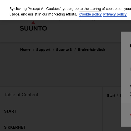
S
u
By clicking “Accept All Cookies”, you agree to the storing of cookies on you
u
usage, and assist in our marketing efforts.
Cookie policy
Privacy policy
n
t
o
i
s
c
Home
Support
Suunto 3
Brukerhåndbok
o
m
m
i
t
t
e
Table of Content
Start
Innsti
d
t
o
START
a
c
h
SIKKERHET