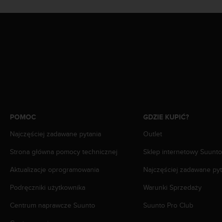
n
t
e
n
t
A
c
c
e
s
s
i
POMOC
GDZIE KUPIĆ?
b
i
Najczęściej zadawane pytania
Outlet
l
Strona główna pomocy technicznej
Sklep internetowy Suunto
i
t
Aktualizacje oprogramowania
Najczęściej zadawane pyt
y
G
Podręczniki użytkownika
Warunki Sprzedaży
u
i
Centrum naprawcze Suunto
Suunto Pro Club
d