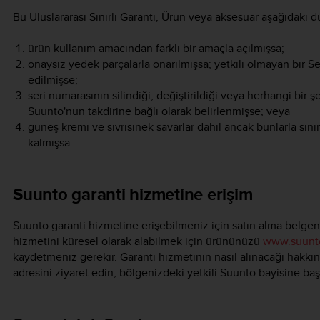
Bu Uluslararası Sınırlı Garanti, Ürün veya aksesuar aşağıdaki 
ürün kullanım amacından farklı bir amaçla açılmışsa;
onaysız yedek parçalarla onarılmışsa; yetkili olmayan bir Se
edilmişse;
seri numarasının silindiği, değiştirildiği veya herhangi bir 
Suunto'nun takdirine bağlı olarak belirlenmişse; veya
güneş kremi ve sivrisinek savarlar dahil ancak bunlarla sın
kalmışsa.
Suunto garanti hizmetine erişim
Suunto garanti hizmetine erişebilmeniz için satın alma belgeni
hizmetini küresel olarak alabilmek için ürününüzü
www.suunto
kaydetmeniz gerekir. Garanti hizmetinin nasıl alınacağı hakkı
adresini ziyaret edin, bölgenizdeki yetkili Suunto bayisine ba