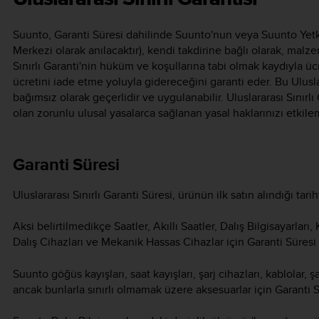
Suunto, Garanti Süresi dahilinde Suunto'nun veya Suunto Yetki
Merkezi olarak anılacaktır), kendi takdirine bağlı olarak, malze
Sınırlı Garanti'nin hüküm ve koşullarına tabi olmak kaydıyla ücr
ücretini iade etme yoluyla gidereceğini garanti eder. Bu Uluslar
bağımsız olarak geçerlidir ve uygulanabilir. Uluslararası Sınırlı 
olan zorunlu ulusal yasalarca sağlanan yasal haklarınızı etkile
Garanti Süresi
Uluslararası Sınırlı Garanti Süresi, ürünün ilk satın alındığı tarih
Aksi belirtilmedikçe Saatler, Akıllı Saatler, Dalış Bilgisayarları,
Dalış Cihazları ve Mekanik Hassas Cihazlar için Garanti Süresi iki
Suunto göğüs kayışları, saat kayışları, şarj cihazları, kablolar, şar
ancak bunlarla sınırlı olmamak üzere aksesuarlar için Garanti Süre