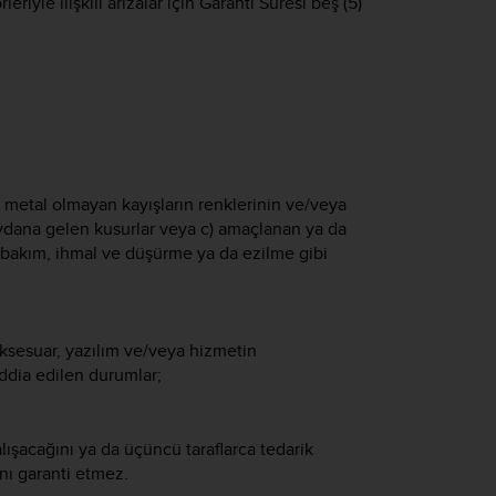
riyle ilişkili arızalar için Garanti Süresi beş (5)
a metal olmayan kayışların renklerinin ve/veya
dana gelen kusurlar veya c) amaçlanan ya da
 bakım, ihmal ve düşürme ya da ezilme gibi
ksesuar, yazılım ve/veya hizmetin
ddia edilen durumlar;
lışacağını ya da üçüncü taraflarca tedarik
nı garanti etmez.