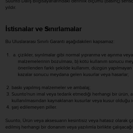
Suunto Dalış Bilgisayarlarındaki derinlik ölçümü (basınç) sensörle
yıldır.
İstisnalar ve Sınırlamalar
Bu Uluslararası Sınırlı Garanti aşağıdakileri kapsamaz:
çizikler, sıyrılmalar gibi normal yıpranma ve aşınma vey
malzemelerinin bozulması, b) kötü kullanım sonucu mey
önerilenden farklı şekilde kullanım, düzgün yapılmayan
kazalar sonucu meydana gelen kusurlar veya hasarlar;
baskı yapılmış malzemeler ve ambalaj;
Suunto'nun imal veya tedarik etmediği herhangi bir ürün, a
kullanılmasından kaynaklanan kusurlar veya kusur olduğu i
şarj edilemeyen piller.
Suunto, Ürün veya aksesuarın kesintisiz veya hatasız olarak ça
edilmiş herhangi bir donanım veya yazılımla birlikte çalışacağı