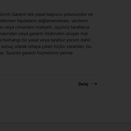
 Sınırlı Garanti tek yasal başvuru yolunuzdur ve
beklenen faydaların sağlanamaması, verilerin
 veya cihazların maliyeti, üçüncü taraflarca
lmasından veya garanti ihlalinden oluşan mal
a herhangi bir yasal veya tarafsız yorum dahil
a sonuç olarak ortaya çıkan hiçbir zarardan, bu
maz. Suunto garanti hizmetinin yerine
Dalej