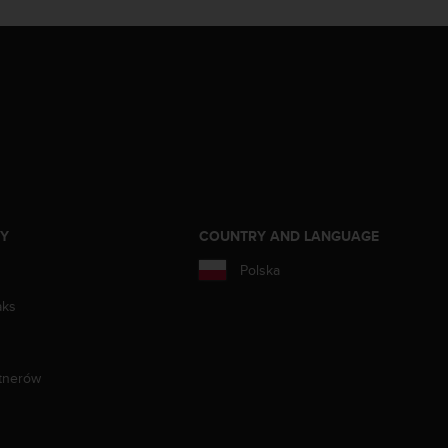
ZY
COUNTRY AND LANGUAGE
Polska
aks
tnerów