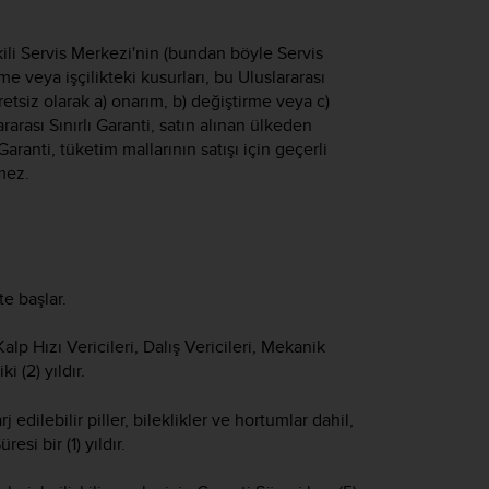
li Servis Merkezi'nin (bundan böyle Servis
me veya işçilikteki kusurları, bu Uluslararası
etsiz olarak a) onarım, b) değiştirme veya c)
arası Sınırlı Garanti, satın alınan ülkeden
Garanti, tüketim mallarının satışı için geçerli
mez.
te başlar.
 Kalp Hızı Vericileri, Dalış Vericileri, Mekanik
 (2) yıldır.
j edilebilir piller, bileklikler ve hortumlar dahil,
si bir (1) yıldır.