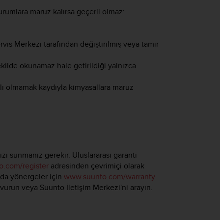
durumlara maruz kalırsa geçerli olmaz:
rvis Merkezi tarafından değiştirilmiş veya tamir
şekilde okunamaz hale getirildiği yalnızca
ırlı olmamak kaydıyla kimyasallara maruz
zi sunmanız gerekir. Uluslararası garanti
.com/register
adresinden çevrimiçi olarak
nda yönergeler için
www.suunto.com/warranty
şvurun veya Suunto İletişim Merkezi'ni arayın.