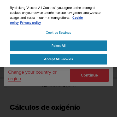
S
Sign up for the newsletter and get 5% off
| Easy
u
By clicking “Accept All Cookies”, you agree to the storing of
returns
u
cookies on your device to enhance site navigation, analyze site
Your country or region:
usage, and assist in our marketing efforts.
Cookie
n
policy
Privacy policy
t
o
Cookies Settings
United States
i
s
Home
Support
Suunto EON Steel
Manual do Utilizador - 1.6
c
Reject All
Currency: $ (USD)
o
m
Shipping only to United States
SUUNTO EON STEEL MANUAL DO
Accept All Cookies
m
UTILIZADOR - 1.6
i
t
Change your country or
Continue
t
region
e
Cálculos de oxigénio
d
t
o
a
Cálculos de oxigénio
c
h