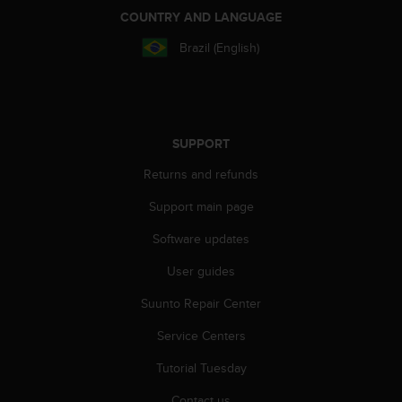
r
COUNTRY AND LANGUAGE
m
a
Brazil (English)
n
c
e
w
i
SUPPORT
t
h
Returns and refunds
t
h
Support main page
e
W
Software updates
e
User guides
b
C
Suunto Repair Center
o
n
Service Centers
t
e
Tutorial Tuesday
n
t
Contact us