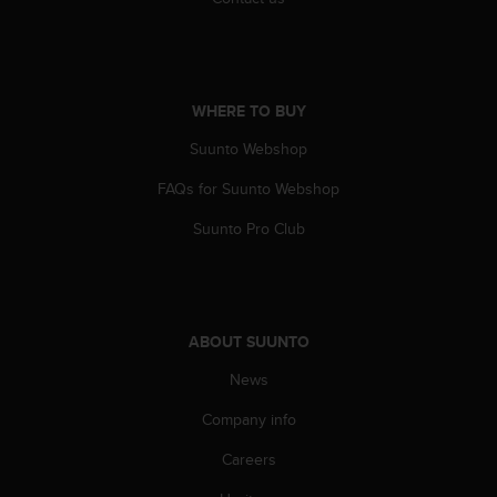
A
c
c
e
s
WHERE TO BUY
s
Suunto Webshop
i
b
FAQs for Suunto Webshop
i
l
Suunto Pro Club
i
t
y
G
u
ABOUT SUUNTO
i
d
News
e
l
Company info
i
Careers
n
e