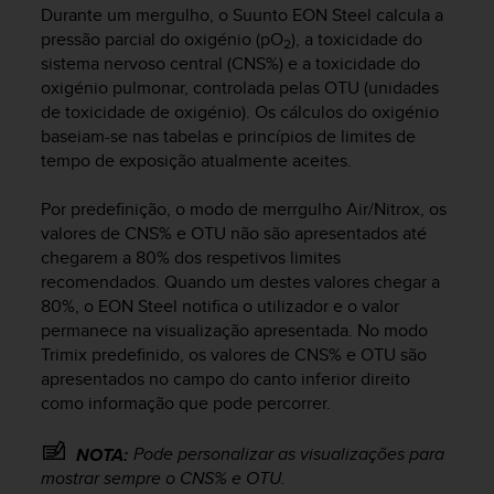
i
Durante um mergulho, o
Suunto EON Steel
calcula a
e
pressão parcial do oxigénio (pO
), a toxicidade do
2
v
sistema nervoso central (CNS%) e a toxicidade do
i
oxigénio pulmonar, controlada pelas OTU (unidades
n
de toxicidade de oxigénio). Os cálculos do oxigénio
g
L
baseiam-se nas tabelas e princípios de limites de
e
tempo de exposição atualmente aceites.
v
e
Por predefinição, o modo de merrgulho Air/Nitrox, os
l
valores de CNS% e OTU não são apresentados até
A
chegarem a 80% dos respetivos limites
A
recomendados. Quando um destes valores chegar a
c
80%, o EON Steel notifica o utilizador e o valor
o
permanece na visualização apresentada. No modo
n
Trimix predefinido, os valores de CNS% e OTU são
f
o
apresentados no campo do canto inferior direito
r
como informação que pode percorrer.
m
a
Pode personalizar as visualizações para
NOTA:
n
mostrar sempre o CNS% e OTU.
c