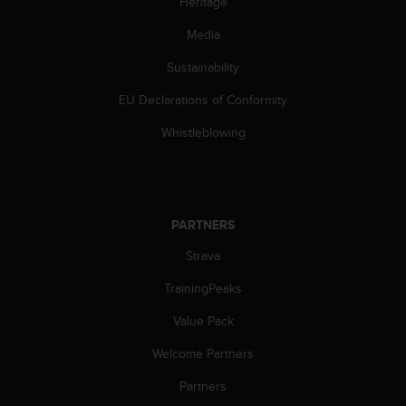
Heritage
s
(
Media
W
C
Sustainability
A
G
EU Declarations of Conformity
)
Whistleblowing
2
.
0
a
n
PARTNERS
d
a
Strava
c
h
TrainingPeaks
i
e
Value Pack
v
i
Welcome Partners
n
Partners
g