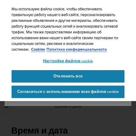
S
WE SHIP TO 75+ DESTINATIONS OVER THE
u
Мы используем файлы cookie, чтобы обеспечивать
WORLD:
CLICK HERE TO SELECT YOURS
u
правильную работу нашего веб-сайта, персонализировать
Ваша страна или регион:
рекламные объявления и другие материалы, обеспечивать
n
работу функций социальных сетей и анализировать сетевой
t
трафик. Мы также предоставляем информацию об
o
использовании вами нашего веб-сайта своим партнерам по
United States
п
социальным сетям, рекламе и аналитическим
р
Главная
Поддержка
Suunto 5 Peak
Руководство
системам.
Cookies
Политика конфиденциальности
и
пользователя
Currency: $ (USD)
л
Настройки файлов cookie
а
Shipping only to United States
г
SUUNTO 5 PEAK РУКОВОДСТВО
а
Отклонить все
ПОЛЬЗОВАТЕЛЯ
е
Изменить страну или
Продолжит
т
Согласиться с использованием всех файлов cookie
регион
ь
в
с
Время и дата
е
у
с
и
Время и дата
л