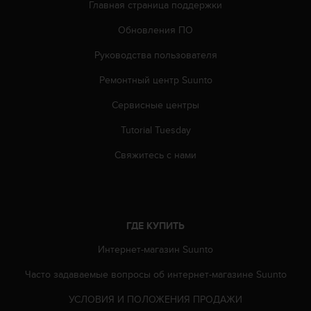
о
Главная страница поддержки
с
Обновления ПО
т
и
Руководства пользователя
.
Е
Ремонтный центр Suunto
с
л
Сервисные центры
и
у
Tutorial Tuesday
в
Свяжитесь с нами
а
с
в
о
з
н
ГДЕ КУПИТЬ
и
Интернет-магазин Suunto
к
л
Часто задаваемые вопросы oб интернет-магазине Suunto
и
к
УСЛОВИЯ И ПОЛОЖЕНИЯ ПРОДАЖИ
а