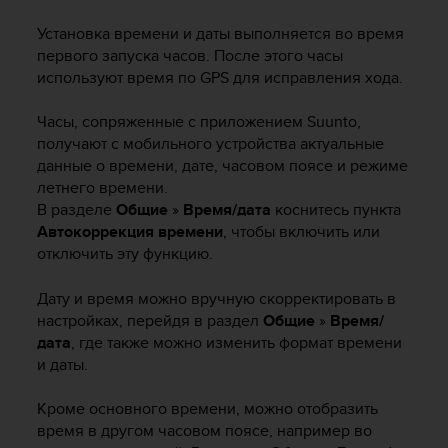
и
я
Установка времени и даты выполняется во время
,
первого запуска часов. После этого часы
ч
используют время по GPS для исправления хода.
т
о
Часы, сопряженные с приложением Suunto,
б
ы
получают с мобильного устройства актуальные
э
данные о времени, дате, часовом поясе и режиме
т
летнего времени.
о
В разделе
Общиe
»
Время/дата
коснитесь пункта
т
Автокоррекция времени
, чтобы включить или
с
отключить эту функцию.
а
й
Дату и время можно вручную скорректировать в
т
настройках, перейдя в раздел
Общиe
»
Время/
д
дата
, где также можно изменить формат времени
о
с
и даты.
т
и
Кроме основного времени, можно отобразить
г
время в другом часовом поясе, например во
у