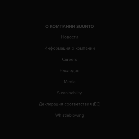
к
и
е
-
О КОМПАНИИ SUUNTO
л
и
Новости
б
Информация о компании
о
п
Careers
р
о
Наследие
б
л
Media
е
м
Sustainability
ы
Декларация соответствия (ЕС)
с
д
Whistleblowing
о
с
т
у