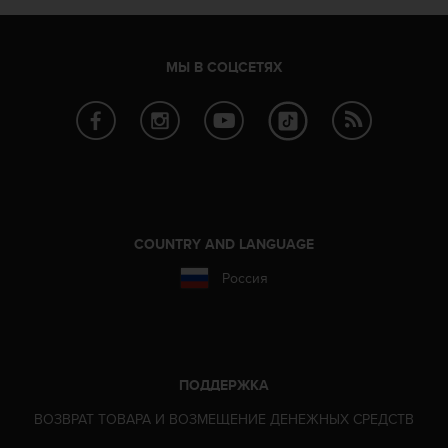
р
у
г
МЫ В СОЦСЕТЯХ
и
х
с
т
а
н
д
а
р
COUNTRY AND LANGUAGE
т
о
Россия
в
д
о
с
т
ПОДДЕРЖКА
у
п
ВОЗВРАТ ТОВАРА И ВОЗМЕЩЕНИЕ ДЕНЕЖНЫХ СРЕДСТВ
н