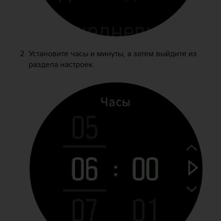
ю
д
о
с
т
Установите часы и минуты, а затем выйдите из
у
раздела настроек.
п
н
о
с
т
и
в
е
б
-
к
о
н
т
е
н