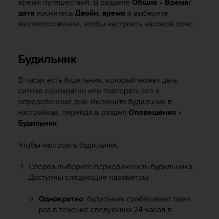
время путешествий. В разделе
Общиe
»
Время/
р
дата
коснитесь
Двойн. время
и выберите
о
местоположение, чтобы настроить часовой пояс.
в
н
я
A
Будильник
A
,
В часах есть будильник, который может дать
о
сигнал однократно или повторять его в
п
определенные дни. Включите будильник в
р
настройках, перейдя в раздел
Оповещения
»
е
Будильник
.
д
е
л
Чтобы настроить будильник:
е
н
Сперва выберите периодичность будильника.
н
Доступны следующие параметры:
о
г
Однократно
: будильник срабатывает один
о
раз в течение следующих 24 часов в
в