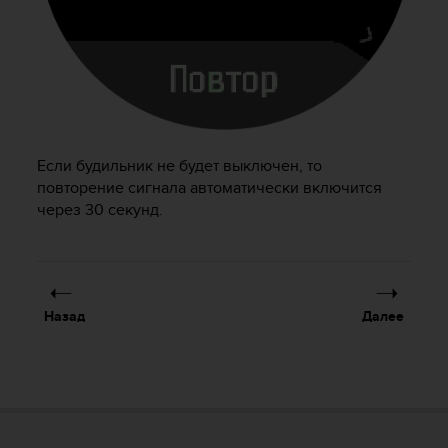
т
в
е
т
с
т
в
о
в
Если будильник не будет выключен, то
а
повторение сигнала автоматически включится
л
через 30 секунд.
т
р
е
б
о
Назад
Далее
в
а
н
и
я
м
д