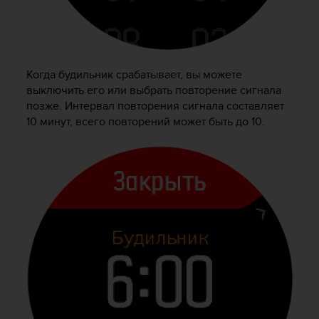
т
а
(
W
C
Когда будильник срабатывает, вы можете
A
выключить его или выбрать повторение сигнала
G
позже. Интервал повторения сигнала составляет
)
в
10 минут, всего повторений может быть до 10.
е
р
с
и
и
2
.
0
,
и
с
о
о