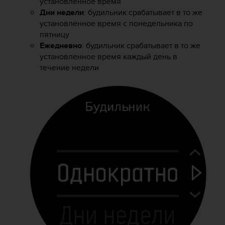
установленное время
Р
Дни недели
: будильник срабатывает в то же
у
к
установленное время с понедельника по
о
пятницу
в
Ежедневно
: будильник срабатывает в то же
о
установленное время каждый день в
д
течение недели
с
т
в
е
п
о
о
б
е
с
п
е
ч
е
н
и