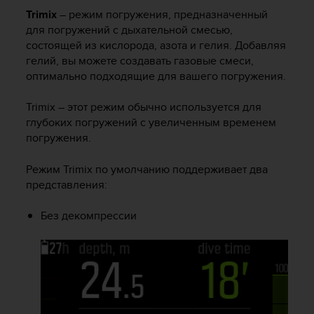
к
Trimix
– режим погружения, предназначенный
и
для погружений с дыхательной смесью,
е
состоящей из кислорода, азота и гелия. Добавляя
-
гелий, вы можете создавать газовые смеси,
л
оптимально подходящие для вашего погружения.
и
б
Trimix – этот режим обычно используется для
о
глубоких погружений с увеличенным временем
п
погружения.
р
о
б
Режим Trimix по умолчанию поддерживает два
л
представления:
е
м
Без декомпрессии
ы
с
д
о
с
т
у