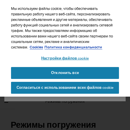
S
WE SHIP TO 75+ DESTINATIONS OVER THE
u
Мы используем файлы cookie, чтобы обеспечивать
WORLD:
CLICK HERE TO SELECT YOURS
u
правильную работу нашего веб-сайта, персонализировать
Ваша страна или регион:
рекламные объявления и другие материалы, обеспечивать
n
работу функций социальных сетей и анализировать сетевой
t
трафик. Мы также предоставляем информацию об
o
использовании вами нашего веб-сайта своим партнерам по
United States
п
социальным сетям, рекламе и аналитическим
р
Главная
Поддержка
Suunto EON Steel
Руководство
системам.
Cookies
Политика конфиденциальности
и
пользователя 3.0
Currency: $ (USD)
л
Настройки файлов cookie
а
Shipping only to United States
г
SUUNTO EON STEEL РУКОВОДСТВО
а
Отклонить все
ПОЛЬЗОВАТЕЛЯ 3.0
е
Изменить страну или
Продолжит
т
Согласиться с использованием всех файлов cookie
регион
ь
в
с
Режимы погружения
е
у
с
и
Режимы погружения
л