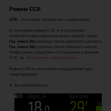
н
Режим CCR
т
о
в
CCR
– это режим погружения с ребризером.
в
С
Если выбран режим CCR, то в устройстве
Ш
появляется два отдельных меню газовой смеси:
А
Газ. смеси ЗЦ
(газовые смеси замкнутого цикла) и
п
Газ. смеси ОЦ
(газовые смеси открытого цикла).
о
Чтобы узнать подробнее о погружении в режиме
т
CCR, см.
Погружение с ребризером
.
е
л
.
Режим CCR по умолчанию поддерживает два
+
представления:
1
8
Без декомпрессии
5
5
2
5
8