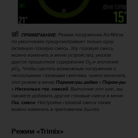
о
с
т
и
.
Е
Режим погружения Air/Nitrox
ПРИМЕЧАНИЕ:
с
по умолчанию предусматривает только одну
л
активную газовую смесь. Эту газовую смесь
и
можно изменить в меню устройства, указав
у
другое процентное содержание O
и значение
в
2
pO
. Чтобы сделать возможным погружение с
а
2
несколькими газовыми смесями, нужно включить
с
этот режим в меню
Параметры дайва
»
Парам-ры
в
о
»
Несколько газ. смесей
. Выполнив этот шаг, вы
з
сможете добавить другие газовые смеси в меню
н
Газ. смеси
. Настройки газовой смеси также
и
можно изменить в приложении Suunto.
к
л
и
Режим «Trimix»
к
а