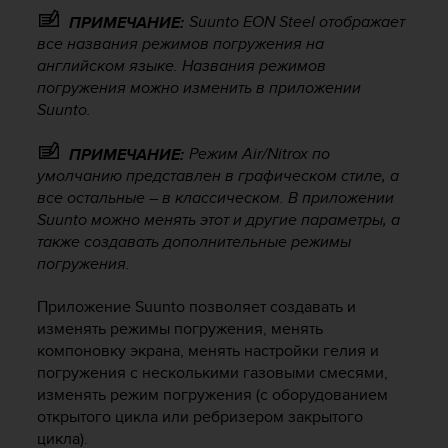
р
Suunto EON Steel
отображает
ПРИМЕЧАНИЕ:
о
все названия режимов погружения на
в
английском языке. Названия режимов
н
погружения можно изменить в приложении
я
Suunto.
A
A
Режим Air/Nitrox по
,
ПРИМЕЧАНИЕ:
о
умолчанию представлен в графическом стиле, а
п
все остальные – в классическом. В приложении
р
Suunto можно менять этот и другие параметры, а
е
также создавать дополнительные режимы
д
погружения.
е
л
Приложение Suunto позволяет создавать и
е
изменять режимы погружения, менять
н
компоновку экрана, менять настройки гелия и
н
погружения с несколькими газовыми смесями,
о
г
изменять режим погружения (с оборудованием
о
открытого цикла или ребризером закрытого
в
цикла).