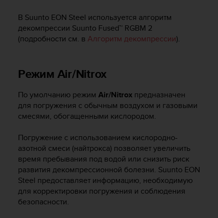
Р
у
В
Suunto EON Steel
используется алгоритм
к
декомпрессии Suunto Fused™ RGBM 2
о
(подробности см. в
Алгоритм декомпрессии
).
в
о
д
Режим Air/Nitrox
с
т
в
По умолчанию режим
Air/Nitrox
предназначен
е
для погружения с обычным воздухом и газовыми
п
смесями, обогащенными кислородом.
о
о
Погружение с использованием кислородно-
б
азотной смеси (найтрокса) позволяет увеличить
е
с
время пребывания под водой или снизить риск
п
развития декомпрессионной болезни.
Suunto EON
е
Steel
предоставляет информацию, необходимую
ч
для корректировки погружения и соблюдения
е
безопасности.
н
и