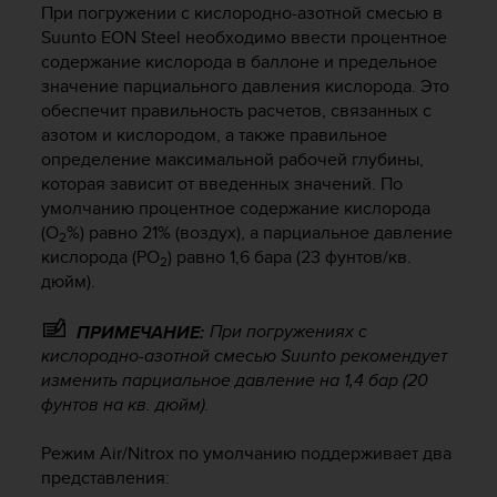
При погружении с кислородно-азотной смесью в
ю
Suunto EON Steel
необходимо ввести процентное
д
содержание кислорода в баллоне и предельное
о
значение парциального давления кислорода. Это
с
т
обеспечит правильность расчетов, связанных с
у
азотом и кислородом, а также правильное
п
определение максимальной рабочей глубины,
н
которая зависит от введенных значений. По
о
умолчанию процентное содержание кислорода
с
(O
%) равно 21% (воздух), а парциальное давление
2
т
кислорода (PO
) равно 1,6 бара (23 фунтов/кв.
2
и
дюйм).
в
е
б
При погружениях с
ПРИМЕЧАНИЕ:
-
кислородно-азотной смесью Suunto рекомендует
к
изменить парциальное давление на 1,4 бар (20
о
фунтов на кв. дюйм).
н
т
Режим Air/Nitrox по умолчанию поддерживает два
е
представления:
н