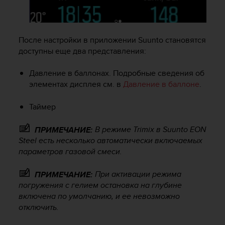
е
с
ь
в
После настройки в приложении Suunto становятся
с
доступны еще два представления:
л
у
ж
Давление в баллонах. Подробные сведения об
б
элементах дисплея см. в
Давление в баллоне
.
у
п
Таймер
о
д
В режиме Trimix в
Suunto EON
ПРИМЕЧАНИЕ:
д
Steel
есть несколько автоматически включаемых
е
параметров газовой смеси.
р
ж
к
При активации режима
ПРИМЕЧАНИЕ:
и
погружения с гелием остановка на глубине
к
включена по умолчанию, и ее невозможно
л
отключить.
и
е