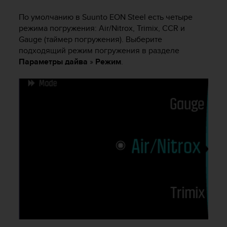
и
я
По умолчанию в
Suunto EON Steel
есть четыре
,
режима погружения: Air/Nitrox, Trimix, CCR и
ч
Gauge (таймер погружения). Выберите
т
подходящий режим погружения в разделе
о
Параметры дайва
»
Режим
.
б
ы
э
т
о
т
с
а
й
т
д
о
с
т
и
г
у