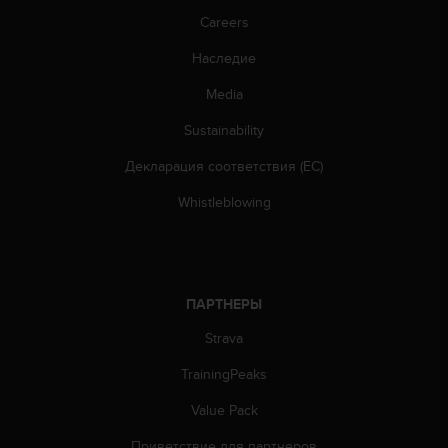
о
Careers
с
т
Наследие
и
.
Media
Е
с
Sustainability
л
и
Декларация соответствия (ЕС)
у
Whistleblowing
в
а
с
в
о
ПАРТНЕРЫ
з
н
Strava
и
к
TrainingPeaks
л
и
Value Pack
к
а
Приветствие для партнеров