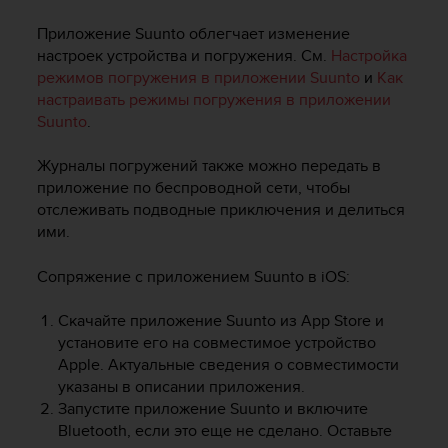
и
я
Приложение Suunto облегчает изменение
,
настроек устройства и погружения. См.
Настройка
ч
режимов погружения в приложении Suunto
и
Как
т
настраивать режимы погружения в приложении
о
Suunto
.
б
ы
э
Журналы погружений также можно передать в
т
приложение по беспроводной сети, чтобы
о
отслеживать подводные приключения и делиться
т
ими.
с
а
Сопряжение с приложением Suunto в iOS:
й
т
Скачайте приложение Suunto из App Store и
д
о
установите его на совместимое устройство
с
Apple. Актуальные сведения о совместимости
т
указаны в описании приложения.
и
Запустите приложение Suunto и включите
г
Bluetooth, если это еще не сделано. Оставьте
у