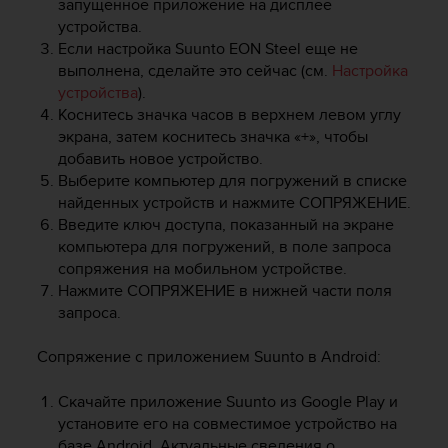
запущенное приложение на дисплее
р
устройства.
о
Если настройка
Suunto EON Steel
еще не
в
выполнена, сделайте это сейчас (см.
Настройка
н
устройства
).
я
A
Коснитесь значка часов в верхнем левом углу
A
экрана, затем коснитесь значка «+», чтобы
,
добавить новое устройство.
о
Выберите компьютер для погружений в списке
п
найденных устройств и нажмите
СОПРЯЖЕНИЕ
.
р
Введите ключ доступа, показанный на экране
е
компьютера для погружений, в поле запроса
д
сопряжения на мобильном устройстве.
е
Нажмите
СОПРЯЖЕНИЕ
в нижней части поля
л
запроса.
е
н
н
Сопряжение с приложением Suunto в Android:
о
г
Скачайте приложение Suunto из Google Play и
о
установите его на совместимое устройство на
в
базе Android. Актуальные сведения о