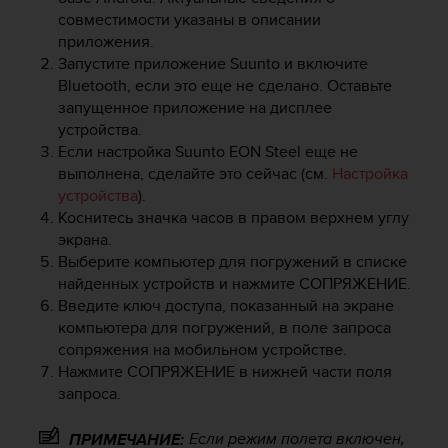
Р
совместимости указаны в описании
у
приложения.
к
Запустите приложение Suunto и включите
о
Bluetooth, если это еще не сделано. Оставьте
в
о
запущенное приложение на дисплее
д
устройства.
с
Если настройка
Suunto EON Steel
еще не
т
выполнена, сделайте это сейчас (см.
Настройка
в
устройства
).
е
Коснитесь значка часов в правом верхнем углу
п
экрана.
о
Выберите компьютер для погружений в списке
о
найденных устройств и нажмите
СОПРЯЖЕНИЕ
.
б
Введите ключ доступа, показанный на экране
е
с
компьютера для погружений, в поле запроса
п
сопряжения на мобильном устройстве.
е
Нажмите
СОПРЯЖЕНИЕ
в нижней части поля
ч
запроса.
е
н
Если режим полета включен,
ПРИМЕЧАНИЕ:
и