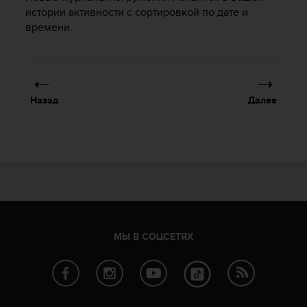
т
истории активности с сортировкой по дате и
а
времени.
(
W
C
A
G
Назад
Далее
)
в
е
р
с
и
и
2
.
0
МЫ В СОЦСЕТЯХ
,
и
с
о
о