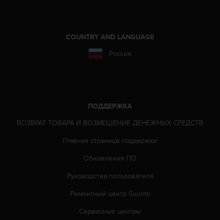
т
в
е
т
COUNTRY AND LANGUAGE
с
т
Россия
в
о
в
а
л
ПОДДЕРЖКА
т
р
ВОЗВРАТ ТОВАРА И ВОЗМЕЩЕНИЕ ДЕНЕЖНЫХ СРЕДСТВ
е
б
Главная страница поддержки
о
в
Обновления ПО
а
Руководства пользователя
н
и
Ремонтный центр Suunto
я
м
Сервисные центры
д