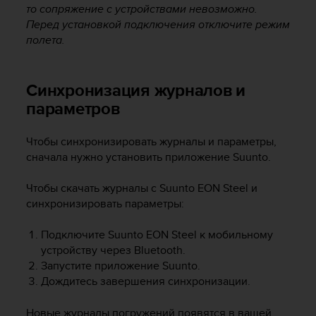
то сопряжение с устройствами невозможно.
ю
Перед установкой подключения отключите режим
д
полета.
о
с
т
у
Синхронизация журналов и
п
параметров
н
о
с
Чтобы синхронизировать журналы и параметры,
т
сначала нужно установить приложение Suunto.
и
в
Чтобы скачать журналы с
Suunto EON Steel
и
е
синхронизировать параметры:
б
-
Подключите
Suunto EON Steel
к мобильному
к
устройству через Bluetooth.
о
Запустите приложение Suunto.
н
т
Дождитесь завершения синхронизации.
е
н
Новые журналы погружений появятся в вашей