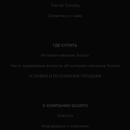
р
Tutorial Tuesday
у
г
Свяжитесь с нами
и
х
с
т
а
ГДЕ КУПИТЬ
н
Интернет-магазин Suunto
д
а
Часто задаваемые вопросы oб интернет-магазине Suunto
р
т
УСЛОВИЯ И ПОЛОЖЕНИЯ ПРОДАЖИ
о
в
д
о
с
О КОМПАНИИ SUUNTO
т
у
Новости
п
н
Информация о компании