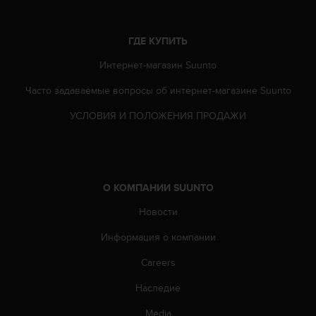
т
а
(
ГДЕ КУПИТЬ
W
C
Интернет-магазин Suunto
A
Часто задаваемые вопросы oб интернет-магазине Suunto
G
)
УСЛОВИЯ И ПОЛОЖЕНИЯ ПРОДАЖИ
в
е
р
с
и
О КОМПАНИИ SUUNTO
и
2
Новости
.
0
Информация о компании
,
и
Careers
с
Наследие
о
о
Media