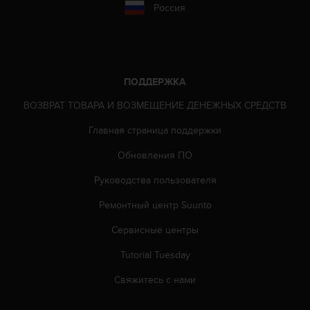
Россия
ю
д
о
с
т
у
ПОДДЕРЖКА
п
ВОЗВРАТ ТОВАРА И ВОЗМЕЩЕНИЕ ДЕНЕЖНЫХ СРЕДСТВ
н
о
Главная страница поддержки
с
т
Обновления ПО
и
в
Руководства пользователя
е
Ремонтный центр Suunto
б
-
Сервисные центры
к
о
Tutorial Tuesday
н
т
Свяжитесь с нами
е
н