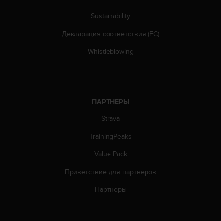
т
в
Sustainability
е
т
Декларация соответствия (ЕС)
с
т
Whistleblowing
в
о
в
а
л
ПАРТНЕРЫ
т
Strava
р
е
TrainingPeaks
б
о
Value Pack
в
а
Приветствие для партнеров
н
и
Партнеры
я
м
д