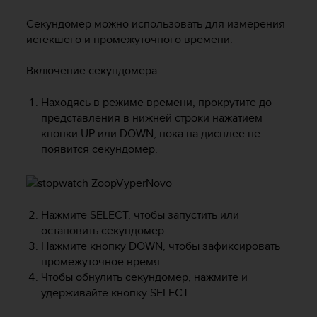
и
я
Секундомер можно использовать для измерения
,
истекшего и промежуточного времени.
ч
т
Включение секундомера:
о
б
ы
Находясь в режиме времени, прокрутите до
э
представления в нижней строки нажатием
т
кнопки
UP
или
DOWN
, пока на дисплее не
о
появится секундомер.
т
с
а
й
т
Нажмите
SELECT
, чтобы запустить или
д
остановить секундомер.
о
Нажмите кнопку
DOWN
, чтобы зафиксировать
с
промежуточное время.
т
Чтобы обнулить секундомер, нажмите и
и
удерживайте кнопку
SELECT
.
г
у