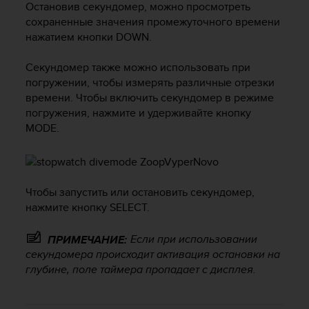
Остановив секундомер, можно просмотреть
р
сохраненные значения промежуточного времени
о
нажатием кнопки
DOWN
.
в
н
я
Секундомер также можно использовать при
A
погружении, чтобы измерять различные отрезки
A
времени. Чтобы включить секундомер в режиме
,
погружения, нажмите и удерживайте кнопку
о
MODE
.
п
р
е
д
е
Чтобы запустить или остановить секундомер,
л
нажмите кнопку
SELECT
.
е
н
Если при использовании
ПРИМЕЧАНИЕ:
н
секундомера происходит активация остановки на
о
глубине, поле таймера пропадает с дисплея.
г
о
в