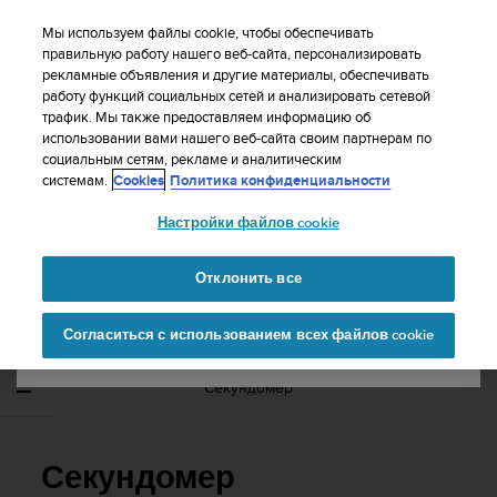
S
WE SHIP TO 75+ DESTINATIONS OVER THE
u
Мы используем файлы cookie, чтобы обеспечивать
WORLD:
CLICK HERE TO SELECT YOURS
u
правильную работу нашего веб-сайта, персонализировать
Ваша страна или регион:
рекламные объявления и другие материалы, обеспечивать
n
работу функций социальных сетей и анализировать сетевой
t
трафик. Мы также предоставляем информацию об
o
использовании вами нашего веб-сайта своим партнерам по
United States
п
социальным сетям, рекламе и аналитическим
р
Главная
Поддержка
Suunto Vyper Novo
Руководство
системам.
Cookies
Политика конфиденциальности
и
пользователя -
Currency: $ (USD)
л
Настройки файлов cookie
а
Shipping only to United States
г
SUUNTO VYPER NOVO РУКОВОДСТВО
а
Отклонить все
ПОЛЬЗОВАТЕЛЯ -
е
Изменить страну или
Продолжит
т
Согласиться с использованием всех файлов cookie
регион
ь
в
с
Секундомер
е
у
с
и
Секундомер
л