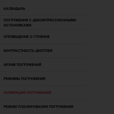
р
о
КАЛЕНДАРЬ
в
н
ПОГРУЖЕНИЯ С ДЕКОМПРЕССИОННЫМИ
я
ОСТАНОВКАМИ
A
A
ОПОВЕЩЕНИЕ О ГЛУБИНЕ
,
о
п
КОНТРАСТНОСТЬ ДИСПЛЕЯ
р
е
д
АРХИВ ПОГРУЖЕНИЙ
е
л
РЕЖИМЫ ПОГРУЖЕНИЯ
е
н
н
НУМЕРАЦИЯ ПОГРУЖЕНИЙ
о
г
о
РЕЖИМ ПЛАНИРОВАНИЯ ПОГРУЖЕНИЯ
в