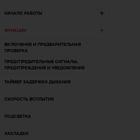
и
я
,
НАЧАЛО РАБОТЫ
ч
т
ФУНКЦИИ
о
б
ы
ВКЛЮЧЕНИЕ И ПРЕДВАРИТЕЛЬНАЯ
э
ПРОВЕРКА
т
ПРЕДУПРЕДИТЕЛЬНЫЕ СИГНАЛЫ,
о
ПРЕДУПРЕЖДЕНИЯ И УВЕДОМЛЕНИЯ
т
с
а
ТАЙМЕР ЗАДЕРЖКИ ДЫХАНИЯ
й
т
СКОРОСТЬ ВСПЛЫТИЯ
д
о
с
ПОДСВЕТКА
т
и
г
ЗАКЛАДКИ
у