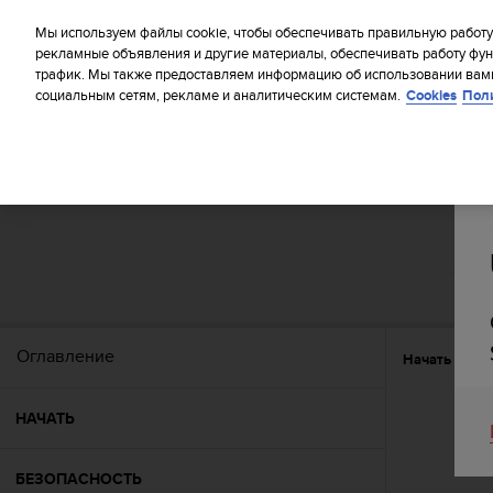
S
WE SH
u
Мы используем файлы cookie, чтобы обеспечивать правильную работу
u
рекламные объявления и другие материалы, обеспечивать работу фун
трафик. Мы также предоставляем информацию об использовании вами
n
социальным сетям, рекламе и аналитическим системам.
Cookies
Пол
t
o
п
р
и
Главная
Поддержка
Suunto Zoop Novo
Руководство 
л
а
г
SU
а
е
т
в
Оглавление
Начать
Фу
с
е
у
НАЧАТЬ
с
и
л
БЕЗОПАСНОСТЬ