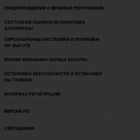
Р
у
ПРЕДУПРЕЖДЕНИЕ О ВРЕМЕНИ ПОГРУЖЕНИЯ
к
о
СОСТОЯНИЕ ОШИБКИ (БЛОКИРОВКА
в
АЛГОРИТМА)
о
д
ПЕРСОНАЛЬНЫЕ НАСТРОЙКИ И ПОПРАВКИ
с
ПО ВЫСОТЕ
т
в
РЕЖИМ ЭКОНОМИИ ЗАРЯДА БАТАРЕИ
е
п
ОСТАНОВКИ БЕЗОПАСНОСТИ И ОСТАНОВКИ
о
НА ГЛУБИНЕ
о
б
ИНТЕРВАЛ РЕГИСТРАЦИИ
е
с
п
ВЕРСИЯ ПО
е
ч
е
СЕКУНДОМЕР
н
и