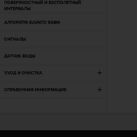
ПОВЕРХНОСТНЫЙ И БЕСПОЛЕТНЫЙ
ю
ИНТЕРВАЛЫ
д
о
АЛГОРИТМ SUUNTO RGBM
с
т
у
СИГНАЛЫ
п
н
о
ДАТЧИК ВОДЫ
с
т
и
УХОД И ОЧИСТКА
в
е
СПРАВОЧНАЯ ИНФОРМАЦИЯ
б
-
к
о
н
т
е
н