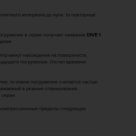
олетного интервала до нуля, то повторные
огружение в серии получает название
DIVE 1
далее.
ять) минут нахождения на поверхности,
дыдущего погружения. Отсчет времени
олее, то новое погружение считается частью
бражаемый в режиме планирования,
 серии.
екомпрессионные пределы следующих