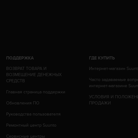
т
а
(
W
C
A
G
)
в
ПОДДЕРЖКА
ГДЕ КУПИТЬ
е
р
ВОЗВРАТ ТОВАРА И
Интернет-магазин Suunt
с
ВОЗМЕЩЕНИЕ ДЕНЕЖНЫХ
и
Часто задаваемые вопр
СРЕДСТВ
и
интернет-магазине Suun
2
Главная страница поддержки
.
УСЛОВИЯ И ПОЛОЖЕН
0
Обновления ПО
ПРОДАЖИ
,
и
Руководства пользователя
с
Ремонтный центр Suunto
о
о
Сервисные центры