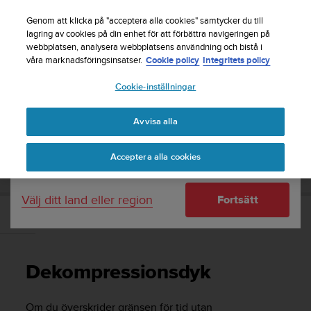
S
Registrera dig för nyhetsbrevet och få 5% rabatt
|
u
Genom att klicka på "acceptera alla cookies" samtycker du till
Gratis returfrakt
u
lagring av cookies på din enhet för att förbättra navigeringen på
Ditt land eller region:
webbplatsen, analysera webbplatsens användning och bistå i
n
våra marknadsföringsinsatser.
Cookie policy
Integritets policy
t
o
Cookie-inställningar
United States
s
t
Home
Support
Suunto D6i
Användarhandledning -
r
Avvisa alla
Currency: $ (USD)
ä
v
Shipping only to United States
SUUNTO D6I ANVÄNDARHANDLEDNING -
Acceptera alla cookies
a
r
e
Välj ditt land eller region
Fortsätt
f
t
Dekompressionsdyk
e
r
a
Dekompressionsdyk
t
t
d
Om du överskrider gränsen för tid utan