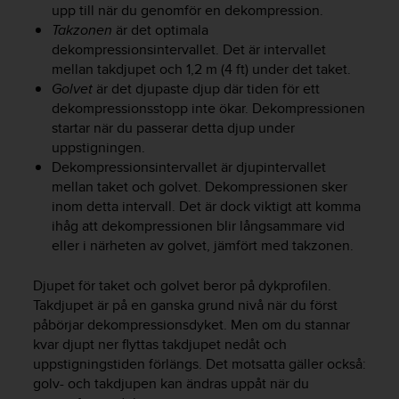
t
upp till när du genomför en dekompression.
e
Takzonen
är det optimala
n
dekompressionsintervallet. Det är intervallet
t
mellan takdjupet och 1,2 m (4 ft) under det taket.
A
Golvet
är det djupaste djup där tiden för ett
c
dekompressionsstopp inte ökar. Dekompressionen
c
startar när du passerar detta djup under
e
uppstigningen.
s
s
Dekompressionsintervallet är djupintervallet
i
mellan taket och golvet. Dekompressionen sker
b
inom detta intervall. Det är dock viktigt att komma
i
ihåg att dekompressionen blir långsammare vid
l
eller i närheten av golvet, jämfört med takzonen.
i
t
Djupet för taket och golvet beror på dykprofilen.
y
Takdjupet är på en ganska grund nivå när du först
G
påbörjar dekompressionsdyket. Men om du stannar
u
kvar djupt ner flyttas takdjupet nedåt och
i
d
uppstigningstiden förlängs. Det motsatta gäller också:
e
golv- och takdjupen kan ändras uppåt när du
l