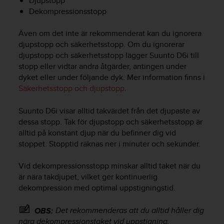
Djupstopp
g
Dekompressionsstopp
h
e
t
Även om det inte är rekommenderat kan du ignorera
.
djupstopp och säkerhetsstopp. Om du ignorerar
K
djupstopp och säkerhetsstopp lägger
Suunto D6i
till
o
stopp eller vidtar andra åtgärder, antingen under
n
dyket eller under följande dyk. Mer information finns i
t
Säkerhetsstopp och djupstopp
.
a
k
Suunto D6i
visar alltid takvärdet från det djupaste av
t
a
dessa stopp. Tak för djupstopp och säkerhetsstopp är
v
alltid på konstant djup när du befinner dig vid
å
stoppet. Stopptid räknas ner i minuter och sekunder.
r
k
Vid dekompressionsstopp minskar alltid taket när du
u
är nära takdjupet, vilket ger kontinuerlig
n
dekompression med optimal uppstigningstid.
d
t
Det rekommenderas att du alltid håller dig
OBS:
j
ä
nära dekompressionstaket vid uppstigning.