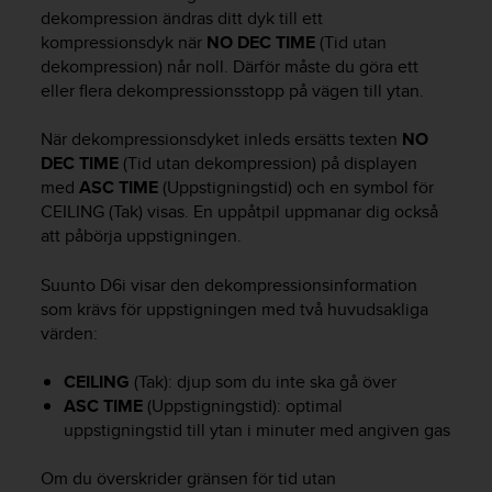
e
dekompression ändras ditt dyk till ett
n
kompressionsdyk när
NO DEC TIME
(Tid utan
n
dekompression) når noll. Därför måste du göra ett
a
eller flera dekompressionsstopp på vägen till ytan.
w
e
b
När dekompressionsdyket inleds ersätts texten
NO
b
DEC TIME
(Tid utan dekompression) på displayen
p
med
ASC TIME
(Uppstigningstid) och en symbol för
l
CEILING (Tak) visas. En uppåtpil uppmanar dig också
a
att påbörja uppstigningen.
t
s
Suunto D6i
visar den dekompressionsinformation
s
som krävs för uppstigningen med två huvudsakliga
k
a
värden:
u
p
CEILING
(Tak): djup som du inte ska gå över
p
ASC TIME
(Uppstigningstid): optimal
n
uppstigningstid till ytan i minuter med angiven gas
å
n
Om du överskrider gränsen för tid utan
i