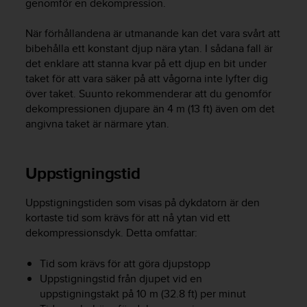
genomför en dekompression.
i
n
När förhållandena är utmanande kan det vara svårt att
e
bibehålla ett konstant djup nära ytan. I sådana fall är
s
det enklare att stanna kvar på ett djup en bit under
(
taket för att vara säker på att vågorna inte lyfter dig
W
över taket. Suunto rekommenderar att du genomför
C
A
dekompressionen djupare än 4 m (13 ft) även om det
G
angivna taket är närmare ytan.
)
2
.
Uppstigningstid
0
o
Uppstigningstiden som visas på dykdatorn är den
c
kortaste tid som krävs för att nå ytan vid ett
h
a
dekompressionsdyk. Detta omfattar:
n
d
Tid som krävs för att göra djupstopp
r
Uppstigningstid från djupet vid en
a
uppstigningstakt på 10 m (32.8 ft) per minut
r