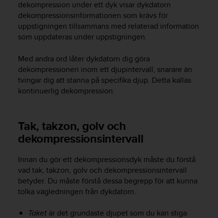
dekompression under ett dyk visar dykdatorn
v
dekompressionsinformationen som krävs för
å
uppstigningen tillsammans med relaterad information
A
A
som uppdateras under uppstigningen.
i
e
Med andra ord låter dykdatorn dig göra
n
dekompressionen inom ett djupintervall, snarare än
l
tvingar dig att stanna på specifika djup. Detta kallas
i
kontinuerlig dekompression.
g
h
e
Tak, takzon, golv och
t
m
dekompressionsintervall
e
d
Innan du gör ett dekompressionsdyk måste du förstå
W
vad tak, takzon, golv och dekompressionsintervall
e
betyder. Du måste förstå dessa begrepp för att kunna
b
tolka vägledningen från dykdatorn.
C
o
n
Taket
är det grundaste djupet som du kan stiga