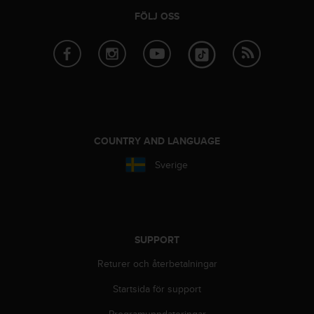
e
b
FÖLJ OSS
b
p
l
a
t
s
e
n
COUNTRY AND LANGUAGE
.
Sverige
SUPPORT
Returer och återbetalningar
Startsida för support
Programuppdateringar