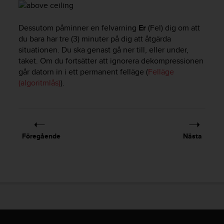
l
l
i
Dessutom påminner en felvarning
Er
(Fel) dig om att
n
du bara har tre (3) minuter på dig att åtgärda
f
situationen. Du ska genast gå ner till, eller under,
o
taket. Om du fortsätter att ignorera dekompressionen
r
går datorn in i ett permanent felläge (
Felläge
m
(algoritmlås)
).
a
t
i
o
n
p
Föregående
Nästa
å
d
e
n
h
ä
r
w