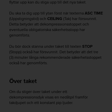
flyttar upp kan du stiga upp till det nya taket.
b
l
Du ska ta dig upp till ytan först när texterna
ASC TIME
e
(Uppstigningstid) och
CEILING
(Tak) har försvunnit.
m
Detta betyder att dekompressionsstoppet och
m
e
eventuella obligatoriska säkerhetsstopp har
d
genomförts.
a
t
Du bör dock stanna under taket till texten
STOP
t
(Stopp) också har försvunnit. Det betyder att det tre
f
(3) minuter långa rekommenderade säkerhetsstoppet
å
också har genomförts.
t
i
l
Över taket
l
g
å
Om du stiger över taket under ett
n
dekompressionsdyk visas en nedåtpil framför
g
takdjupet och ett konstant pip ljuder.
t
i