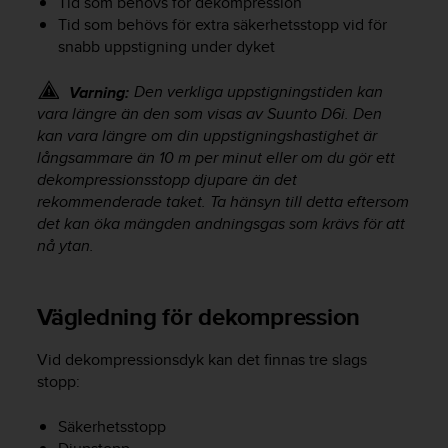
Tid som behövs för dekompression
i
Tid som behövs för extra säkerhetsstopp vid för
k
snabb uppstigning under dyket
t
l
i
Den verkliga uppstigningstiden kan
Varning:
n
vara längre än den som visas av
Suunto D6i
. Den
j
kan vara längre om din uppstigningshastighet är
e
långsammare än 10 m per minut eller om du gör ett
r
dekompressionsstopp djupare än det
f
rekommenderade taket. Ta hänsyn till detta eftersom
ö
det kan öka mängden andningsgas som krävs för att
r
nå ytan.
t
i
l
l
Vägledning för dekompression
g
ä
Vid dekompressionsdyk kan det finnas tre slags
n
stopp:
g
l
Säkerhetsstopp
i