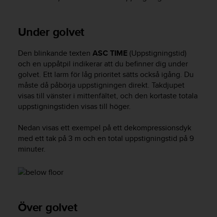
n
s
t
Under golvet
p
å
Den blinkande texten
ASC TIME
(Uppstigningstid)
+
och en uppåtpil indikerar att du befinner dig under
1
golvet. Ett larm för låg prioritet sätts också igång. Du
8
5
måste då påbörja uppstigningen direkt. Takdjupet
5
visas till vänster i mittenfältet, och den kortaste totala
2
uppstigningstiden visas till höger.
5
8
Nedan visas ett exempel på ett dekompressionsdyk
0
med ett tak på 3 m och en total uppstigningstid på 9
9
minuter.
0
0
(
a
v
g
Över golvet
i