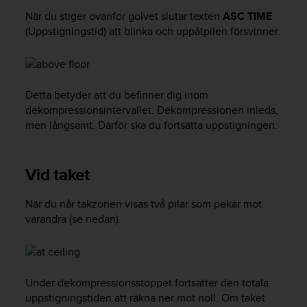
f
När du stiger ovanför golvet slutar texten
ASC TIME
t
(Uppstigningstid) att blinka och uppåtpilen försvinner.
s
f
r
i
t
Detta betyder att du befinner dig inom
t
dekompressionsintervallet. Dekompressionen inleds,
i
men långsamt. Därför ska du fortsätta uppstigningen.
U
S
A
)
Vid taket
o
m
När du når takzonen visas två pilar som pekar mot
d
varandra (se nedan).
u
h
a
r
p
Under dekompressionsstoppet fortsätter den totala
r
uppstigningstiden att räkna ner mot noll. Om taket
o