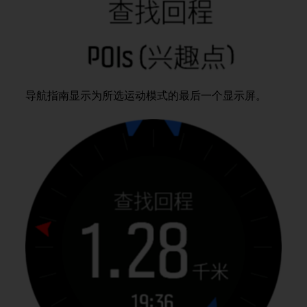
，
同
时
确
保
符
合
导航指南显示为所选运动模式的最后一个显示屏。
其
他
可
访
问
性
标
准
。
如
果
您
在
访
问