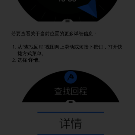
本
网
站
信
息
时
若要查看关于当前位置的更多详细信息：
遇
到
从“查找回程”视图向上滑动或短按下按钮，打开快
任
捷方式菜单。
何
选择
详情
。
问
题
，
请
联
系
我
们
的
客
户
服
务