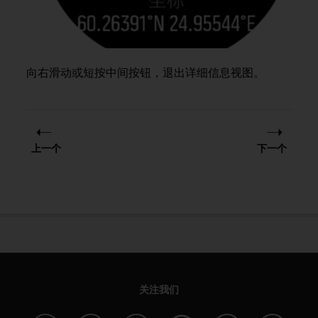
（
免
费
）
。
向右滑动或短按中间按钮，退出详细信息视图。
上一个
下一个
关注我们