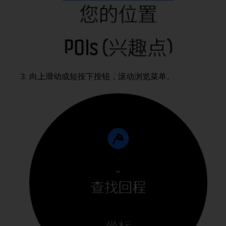
人
员
，
联
系
方
式
向上滑动或短按下按钮，滚动浏览菜单。
：
美
国
+
1
8
5
5
2
5
8
0
9
0
0