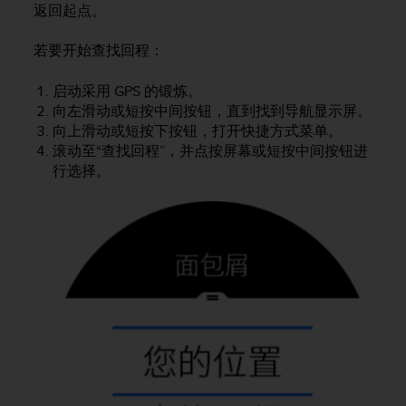
问
返回起点。
性
指
若要开始查找回程：
南
(
启动采用 GPS 的锻炼。
W
向左滑动或短按中间按钮，直到找到导航显示屏。
C
A
向上滑动或短按下按钮，打开快捷方式菜单。
G
滚动至“查找回程”，并点按屏幕或短按中间按钮进
)
行选择。
2
.
0
所
定
义
的
A
A
级
一
致
性