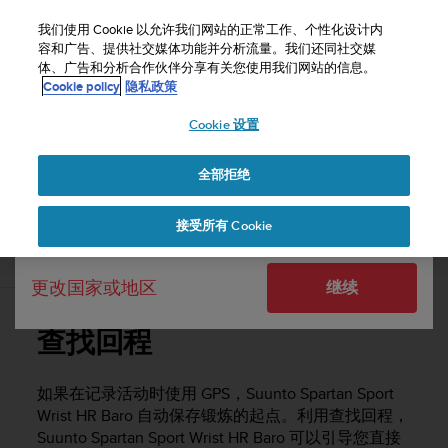
S
u
我们使用 Cookie 以允许我们网站的正常工作、个性化设计内
u
容和广告、提供社交媒体功能并分析流量。我们还同社交媒
选择国家或地区：
体、广告和分析合作伙伴分享有关您使用我们网站的信息。
n
主页
支持
Suunto Spartan Sport Wrist HR Baro
用户指南 - 2.6
Cookie policy
隐私政策
t
o
Cookie 设置
United States
致
力
SUUNTO SPARTAN SPORT WRIST HR
于
BARO 用户指南 - 2.6
全部拒绝
Currency: $ (USD)
使
本
Shipping only to United States
接受所有 Cookie
网
站
查找回程
达
更改国家或地区
继续
到
W
e
查找回程
b
内
容
如果在记录活动时使用 GPS，
Suunto Spartan Sport
可
Wrist HR Baro
自动保存锻炼的起点。利用查找回程，
访
Suunto Spartan Sport Wrist HR Baro
可以引导您直接