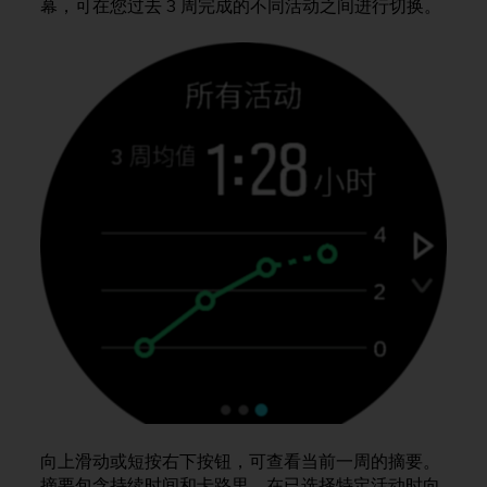
幕，可在您过去 3 周完成的不同活动之间进行切换。
，
同
时
确
保
符
合
其
他
可
访
问
性
标
准
。
如
果
您
在
访
向上滑动或短按右下按钮，可查看当前一周的摘要。
问
摘要包含持续时间和卡路里。在已选择特定活动时向