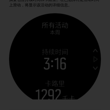
本
上滑动，将显示该活动的详细信息。
网
站
信
息
时
遇
到
任
何
问
题
，
请
联
系
我
们
的
客
户
服
务