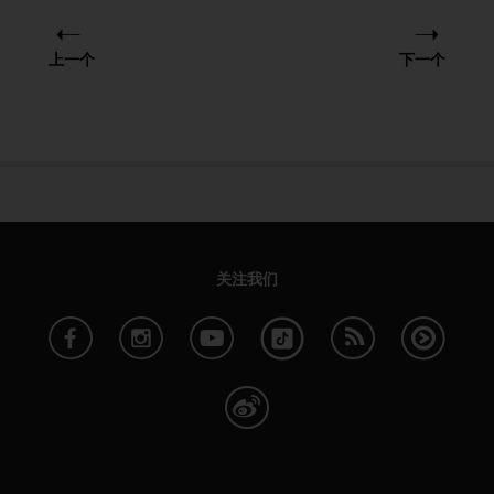
人
员
上一个
下一个
，
联
系
方
式
：
美
国
+
1
关注我们
8
5
5
2
5
8
0
9
0
0