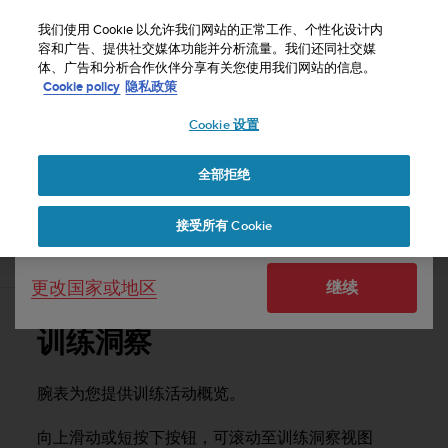
S
u
我们使用 Cookie 以允许我们网站的正常工作、个性化设计内
u
容和广告、提供社交媒体功能并分析流量。我们还同社交媒
选择国家或地区：
体、广告和分析合作伙伴分享有关您使用我们网站的信息。
n
主页
支持
Suunto Spartan Sport Wrist HR Baro
用户指南 - 2.6
Cookie policy
隐私政策
t
o
Cookie 设置
United States
致
力
SUUNTO SPARTAN SPORT WRIST HR
于
BARO 用户指南 - 2.6
全部拒绝
Currency: $ (USD)
使
本
Shipping only to United States
接受所有 Cookie
网
站
训练洞察
达
更改国家或地区
继续
到
W
e
训练洞察
b
内
容
腕表为您提供训练活动概览。
可
访
向上滑动或短按下按钮，可滚动至训练洞察视图