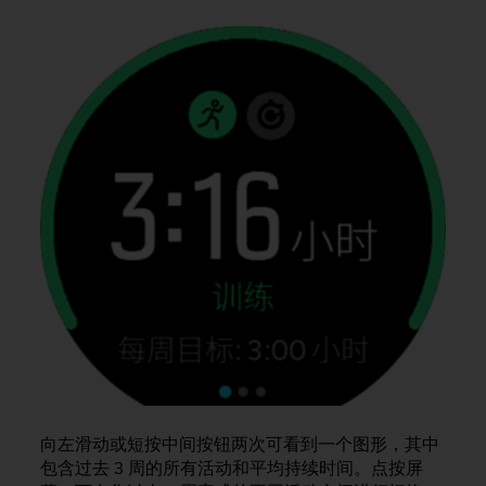
问
性
指
南
(
W
C
A
G
)
2
.
0
所
定
义
的
A
A
级
一
向左滑动或短按中间按钮两次可看到一个图形，其中
致
包含过去 3 周的所有活动和平均持续时间。点按屏
性