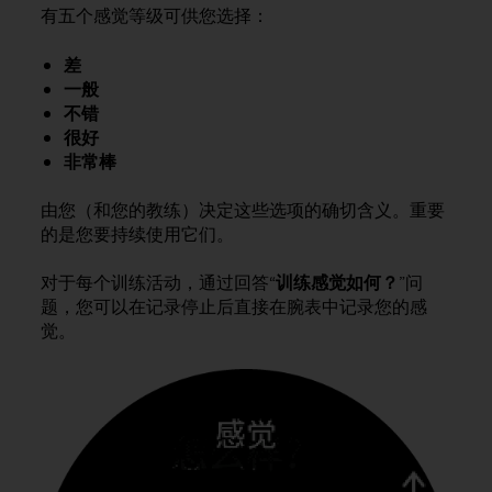
问
有五个感觉等级可供您选择：
性
指
差
南
一般
(
W
不错
C
很好
A
非常棒
G
)
由您（和您的教练）决定这些选项的确切含义。重要
2
的是您要持续使用它们。
.
0
对于每个训练活动，通过回答“
训练感觉如何？
”问
所
题，您可以在记录停止后直接在腕表中记录您的感
定
觉。
义
的
A
A
级
一
致
性