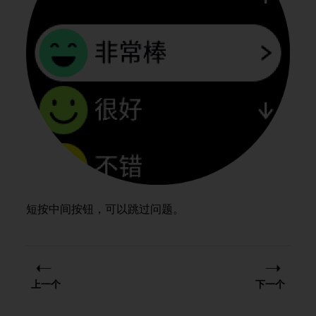
，
同
时
确
保
符
合
其
他
可
访
问
性
标
准
短按中间按钮，可以跳过问题。
。
如
果
您
在
上一个
下一个
访
问