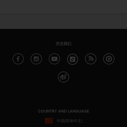
本
网
站
信
息
时
遇
到
关注我们
任
何
问
题
，
请
联
系
我
们
的
客
COUNTRY AND LANGUAGE
户
服
中国(简体中文)
务