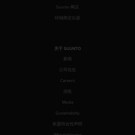
（
Suunto 网店
免
费
经销商定位器
）
。
关于 SUUNTO
新闻
公司信息
Careers
传统
Media
Sustainability
欧盟符合性声明
Whistleblowing