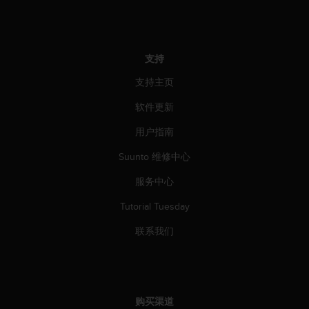
人
员
，
联
支持
系
方
支持主页
式
软件更新
：
美
用户指南
国
+
Suunto 维修中心
1
8
服务中心
5
5
Tutorial Tuesday
2
联系我们
5
8
0
9
0
购买渠道
0