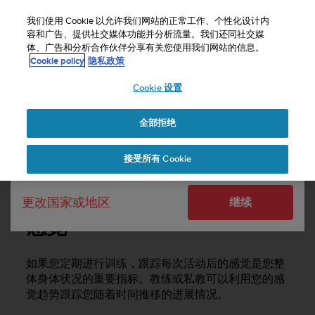
S
u
我们使用 Cookie 以允许我们网站的正常工作、个性化设计内
u
容和广告、提供社交媒体功能并分析流量。我们还同社交媒
选择国家或地区：
体、广告和分析合作伙伴分享有关您使用我们网站的信息。
n
主页
支持
Suunto Vertical
用户指南
Cookie policy
隐私政策
t
o
Cookie 设置
United States
致
力
SUUNTO VERTICAL 用户指南
于
全部拒绝
Currency: $ (USD)
使
本
Shipping only to United States
接受所有 Cookie
网
感觉
站
达
更改国家或地区
继续
到
W
感觉
e
b
内
如果您定期进行训练，跟踪每次活动后的感觉是您整
容
体身体状况的重要指标。教练或私教可以利用您的感
可
觉趋势跟踪您随着时间推移的进展情况。
访