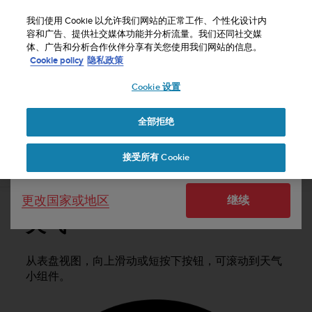
S
u
我们使用 Cookie 以允许我们网站的正常工作、个性化设计内
u
容和广告、提供社交媒体功能并分析流量。我们还同社交媒
选择国家或地区：
体、广告和分析合作伙伴分享有关您使用我们网站的信息。
n
主页
支持
Suunto Vertical
用户指南
Cookie policy
隐私政策
t
o
Cookie 设置
United States
致
力
SUUNTO VERTICAL 用户指南
于
全部拒绝
Currency: $ (USD)
使
本
Shipping only to United States
接受所有 Cookie
网
天气
站
达
更改国家或地区
继续
到
W
天气
e
b
内
从表盘视图，向上滑动或短按下按钮，可滚动到天气
容
小组件。
可
访