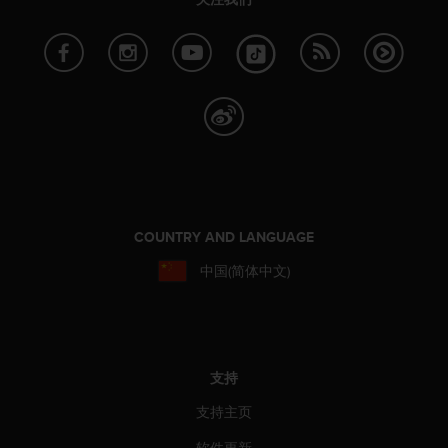
本
网
站
信
息
时
遇
到
任
何
问
题
COUNTRY AND LANGUAGE
，
请
中国(简体中文)
联
系
我
们
的
支持
客
户
支持主页
服
务