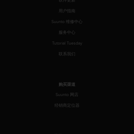
软件更新
人
用户指南
员
，
Suunto 维修中心
联
系
服务中心
方
式
Tutorial Tuesday
：
美
联系我们
国
+
1
8
5
购买渠道
5
Suunto 网店
2
5
经销商定位器
8
0
9
0
0