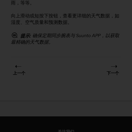
雨，等等。
，
同
向上滑动或短按下按钮，查看更详细的天气数据，如
时
确
湿度、空气质量和预测数据。
保
符
确保定期同步腕表与 Suunto APP，以获取
提示:
合
最精确的天气数据。
其
他
可
访
问
上一个
下一个
性
标
准
。
如
果
您
在
访
问
关注我们