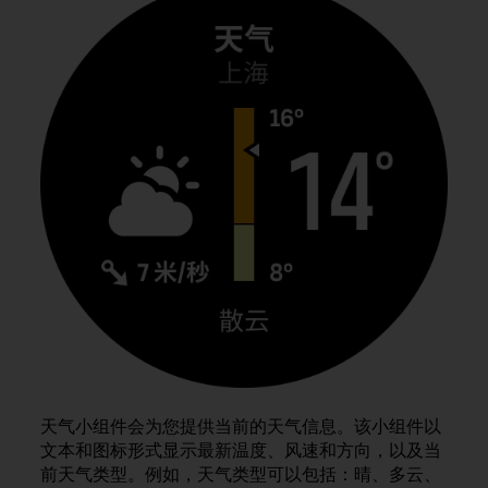
问
性
指
南
(
W
C
A
G
)
2
.
0
所
定
义
的
A
A
级
天气小组件会为您提供当前的天气信息。该小组件以
一
文本和图标形式显示最新温度、风速和方向，以及当
致
前天气类型。例如，天气类型可以包括：晴、多云、
性