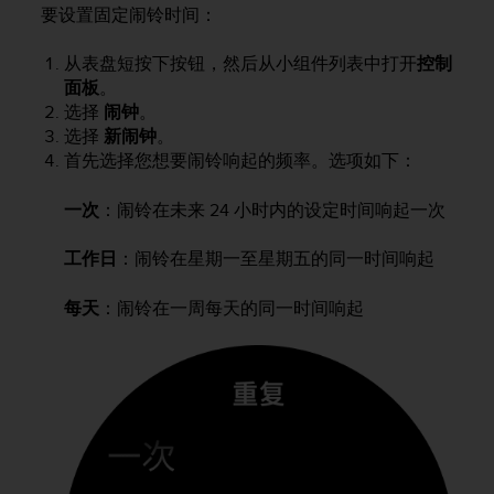
要设置固定闹铃时间：
，
同
时
从表盘短按下按钮，然后从小组件列表中打开
控制
确
面板
。
保
选择
闹钟
。
符
选择
新闹钟
。
合
首先选择您想要闹铃响起的频率。选项如下：
其
他
一次
：闹铃在未来 24 小时内的设定时间响起一次
可
访
问
工作日
：闹铃在星期一至星期五的同一时间响起
性
标
每天
：闹铃在一周每天的同一时间响起
准
。
如
果
您
在
访
问