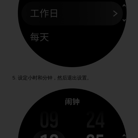
本
网
站
信
息
时
遇
到
任
何
问
题
，
设定小时和分钟，然后退出设置。
请
联
系
我
们
的
客
户
服
务