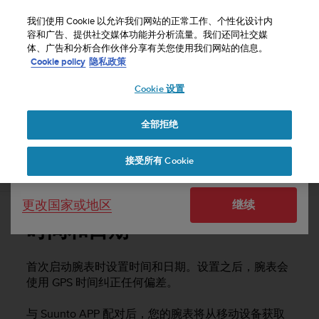
S
u
我们使用 Cookie 以允许我们网站的正常工作、个性化设计内
u
容和广告、提供社交媒体功能并分析流量。我们还同社交媒
选择国家或地区：
体、广告和分析合作伙伴分享有关您使用我们网站的信息。
n
主页
支持
Suunto Vertical
用户指南
Cookie policy
隐私政策
t
o
Cookie 设置
United States
致
力
SUUNTO VERTICAL 用户指南
于
全部拒绝
Currency: $ (USD)
使
本
Shipping only to United States
接受所有 Cookie
网
时间和日期
站
达
更改国家或地区
继续
到
W
时间和日期
e
b
内
首次启动腕表时设置时间和日期。设置之后，腕表会
容
使用 GPS 时间纠正任何偏差。
可
访
与 Suunto APP 配对后，您的腕表将从移动设备获取