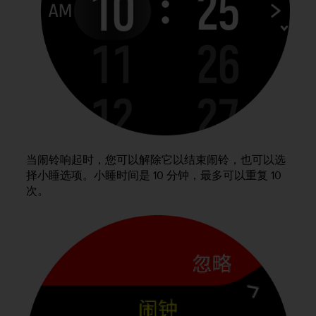
人
员
，
联
系
方
式
：
美
国
+
当闹铃响起时，您可以解除它以结束闹铃，也可以选
1
择小睡选项。小睡时间是 10 分钟，最多可以重复 10
8
次。
5
5
2
5
8
0
9
0
0