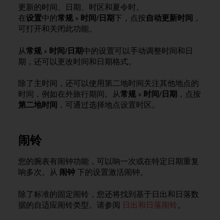
问
更新的时间、日期、时区和夏令时。
性
在
设置
中的
常规
»
时间/日期
下，点按
自动更新时间
，
指
可打开和关闭此功能。
南
(
W
从
常规
»
时间/日期
中的设置可以手动调整时间和日
C
期，还可以更改时间和日期格式。
A
G
除了主时间，还可以使用第二地时间关注其他地点的
)
时间，例如在外旅行期间。从
常规
»
时间/日期
，点按
2
第二地时间
，可通过选择地点设置时区。
.
0
所
闹铃
定
义
的
您的腕表有闹钟功能，可以响一次或在特定日期重复
A
响多次。从
闹钟
下的设置激活闹钟。
A
级
除了标准的固定闹铃，您还将找到基于日出和日落数
一
据的自适应闹铃类型。请参阅
日出和日落闹铃
。
致
性