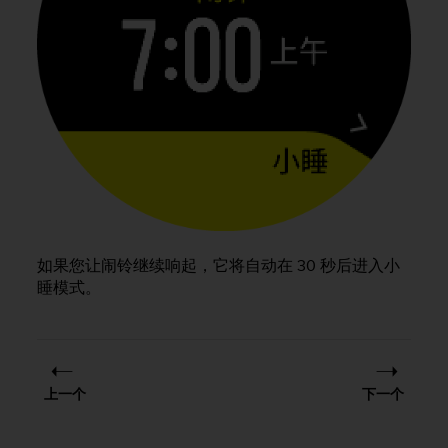
（
免
费
）
。
如果您让闹铃继续响起，它将自动在 30 秒后进入小
睡模式。
上一个
下一个