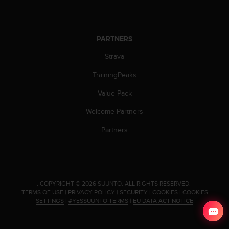
c
o
m
p
PARTNERS
l
i
Strava
a
n
TrainingPeaks
c
e
Value Pack
w
Welcome Partners
i
t
Partners
h
o
t
h
e
.
COPYRIGHT © 2026 SUUNTO.
ALL RIGHTS RESERVED.
r
TERMS OF USE
|
PRIVACY POLICY
|
SECURITY
|
COOKIES
|
COOKIES
a
SETTINGS
|
#YESSUUNTO TERMS
|
EU DATA ACT NOTICE
c
c
e