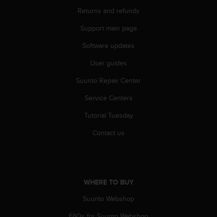
A
Returns and refunds
c
c
Support main page
e
Software updates
s
s
User guides
i
b
Suunto Repair Center
i
l
Service Centers
i
t
Tutorial Tuesday
y
Contact us
G
u
i
d
e
WHERE TO BUY
l
i
Suunto Webshop
n
e
FAQs for Suunto Webshop