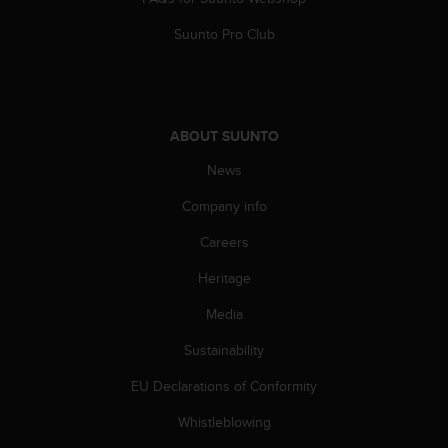
s
(
Suunto Pro Club
W
C
A
G
)
ABOUT SUUNTO
2
.
News
0
Company info
a
n
Careers
d
a
Heritage
c
h
Media
i
e
Sustainability
v
EU Declarations of Conformity
i
n
Whistleblowing
g