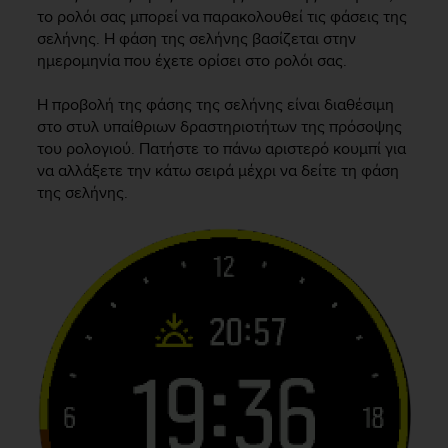
i
το ρολόι σας μπορεί να παρακολουθεί τις φάσεις της
e
σελήνης. Η φάση της σελήνης βασίζεται στην
v
ημερομηνία που έχετε ορίσει στο ρολόι σας.
i
n
g
Η προβολή της φάσης της σελήνης είναι διαθέσιμη
L
στο στυλ υπαίθριων δραστηριοτήτων της πρόσοψης
e
του ρολογιού. Πατήστε το πάνω αριστερό κουμπί για
v
να αλλάξετε την κάτω σειρά μέχρι να δείτε τη φάση
e
της σελήνης.
l
A
A
c
o
n
f
o
r
m
a
n
c