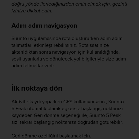
doğru yönde ilerlediğinizden emin olmak için, gezinti
n
o
izinize dikkat edin.
n
t
Adım adım navigasyon
h
i
Suunto uygulamasında rota oluştururken adım adım
s
talimatları etkinleştirebilirsiniz. Rota saatinize
w
aktarıldıktan sonra navigasyon için kullanıldığında,
e
sesli uyarılarla ve dönülecek yol bilgileriyle size adım
b
adım talimatlar verir.
s
i
t
e
İlk noktaya dön
.
Aktivite kaydı yaparken GPS kullanıyorsanız,
Suunto
5 Peak
otomatik olarak egzersiz başlangıç noktanızı
kaydeder. Geri dönme seçeneği ile,
Suunto 5 Peak
sizi tekrar başlangıç noktanıza doğrudan götürebilir.
Geri dönme özelliğini başlatmak için: