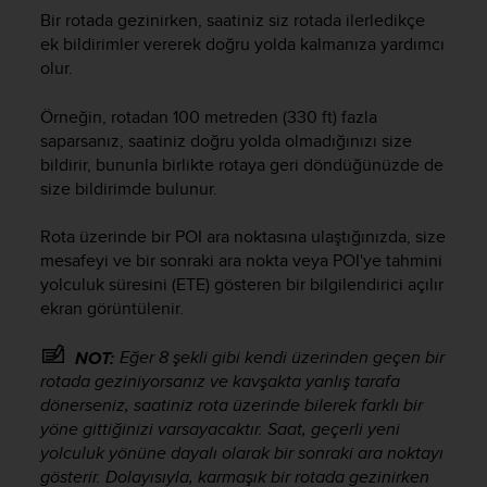
s
Bir rotada gezinirken, saatiniz siz rotada ilerledikçe
u
ek bildirimler vererek doğru yolda kalmanıza yardımcı
e
s
olur.
a
c
Örneğin, rotadan 100 metreden (330 ft) fazla
c
saparsanız, saatiniz doğru yolda olmadığınızı size
e
bildirir, bununla birlikte rotaya geri döndüğünüzde de
s
size bildirimde bulunur.
s
i
Rota üzerinde bir POI ara noktasına ulaştığınızda, size
n
mesafeyi ve bir sonraki ara nokta veya POI'ye tahmini
g
yolculuk süresini (ETE) gösteren bir bilgilendirici açılır
i
n
ekran görüntülenir.
f
o
Eğer 8 şekli gibi kendi üzerinden geçen bir
NOT:
r
rotada geziniyorsanız ve kavşakta yanlış tarafa
m
dönerseniz, saatiniz rota üzerinde bilerek farklı bir
a
yöne gittiğinizi varsayacaktır. Saat, geçerli yeni
t
yolculuk yönüne dayalı olarak bir sonraki ara noktayı
i
gösterir. Dolayısıyla, karmaşık bir rotada gezinirken
o