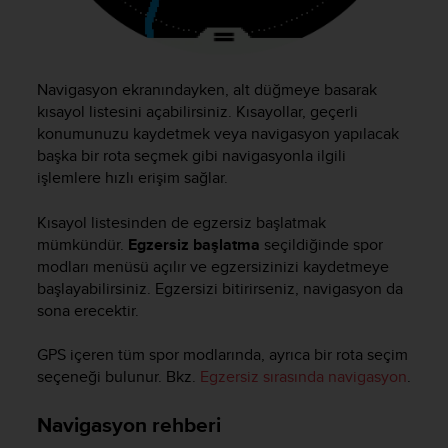
l
l
f
r
Navigasyon ekranındayken, alt düğmeye basarak
e
e
kısayol listesini açabilirsiniz. Kısayollar, geçerli
)
konumunuzu kaydetmek veya navigasyon yapılacak
,
başka bir rota seçmek gibi navigasyonla ilgili
i
işlemlere hızlı erişim sağlar.
f
y
Kısayol listesinden de egzersiz başlatmak
o
mümkündür.
Egzersiz başlatma
seçildiğinde spor
u
modları menüsü açılır ve egzersizinizi kaydetmeye
h
başlayabilirsiniz. Egzersizi bitirirseniz, navigasyon da
a
sona erecektir.
v
e
a
GPS içeren tüm spor modlarında, ayrıca bir rota seçim
n
seçeneği bulunur. Bkz.
Egzersiz sırasında navigasyon
.
y
i
Navigasyon rehberi
s