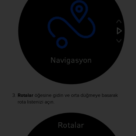
s
(
W
C
A
G
)
2
.
0
a
n
d
a
c
h
Rotalar
öğesine gidin ve orta düğmeye basarak
i
rota listenizi açın.
e
v
i
n
g