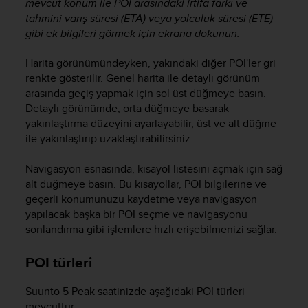
mevcut konum ile POI arasındaki irtifa farkı ve
tahmini varış süresi (ETA) veya yolculuk süresi (ETE)
gibi ek bilgileri görmek için ekrana dokunun.
Harita görünümündeyken, yakındaki diğer POI'ler gri
renkte gösterilir. Genel harita ile detaylı görünüm
arasında geçiş yapmak için sol üst düğmeye basın.
Detaylı görünümde, orta düğmeye basarak
yakınlaştırma düzeyini ayarlayabilir, üst ve alt düğme
ile yakınlaştırıp uzaklaştırabilirsiniz.
Navigasyon esnasında, kısayol listesini açmak için sağ
alt düğmeye basın. Bu kısayollar, POI bilgilerine ve
geçerli konumunuzu kaydetme veya navigasyon
yapılacak başka bir POI seçme ve navigasyonu
sonlandırma gibi işlemlere hızlı erişebilmenizi sağlar.
POI türleri
Suunto 5 Peak
saatinizde aşağıdaki POI türleri
mevcuttur: