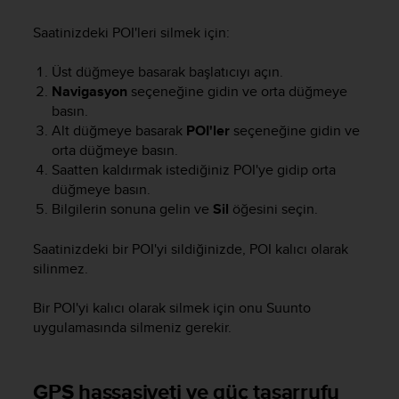
Saatinizdeki POI'leri silmek için:
Üst düğmeye basarak başlatıcıyı açın.
Navigasyon
seçeneğine gidin ve orta düğmeye
basın.
Alt düğmeye basarak
POI'ler
seçeneğine gidin ve
orta düğmeye basın.
Saatten kaldırmak istediğiniz POI'ye gidip orta
düğmeye basın.
Bilgilerin sonuna gelin ve
Sil
öğesini seçin.
Saatinizdeki bir POI'yi sildiğinizde, POI kalıcı olarak
silinmez.
Bir POI'yi kalıcı olarak silmek için onu Suunto
uygulamasında silmeniz gerekir.
GPS hassasiyeti ve güç tasarrufu