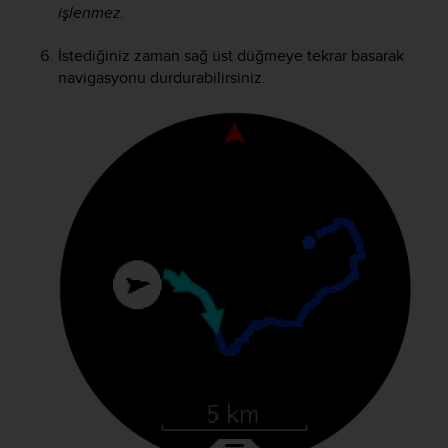
a
işlenmez.
s
e
İstediğiniz zaman sağ üst düğmeye tekrar basarak
c
navigasyonu durdurabilirsiniz.
o
n
t
a
c
t
C
u
s
t
o
m
e
r
S
e
r
v
i