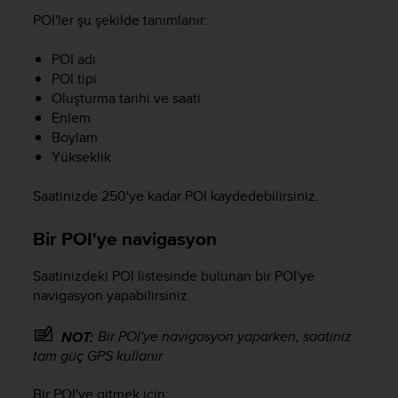
POI'ler şu şekilde tanımlanır:
POI adı
POI tipi
Oluşturma tarihi ve saati
Enlem
Boylam
Yükseklik
Saatinizde 250'ye kadar POI kaydedebilirsiniz.
Bir POI'ye navigasyon
Saatinizdeki POI listesinde bulunan bir POI'ye
navigasyon yapabilirsiniz.
Bir POI'ye navigasyon yaparken, saatiniz
NOT:
tam güç GPS kullanır.
Bir POI'ye gitmek için: