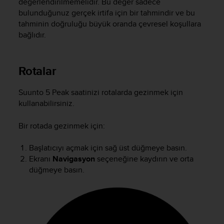
değerlendirilmemelidir. Bu değer sadece
A
bulunduğunuz gerçek irtifa için bir tahmindir ve bu
c
tahminin doğruluğu büyük oranda çevresel koşullara
c
bağlıdır.
e
s
s
Rotalar
i
b
i
Suunto 5 Peak
saatinizi rotalarda gezinmek için
l
kullanabilirsiniz.
i
t
Bir rotada gezinmek için:
y
G
Başlatıcıyı açmak için sağ üst düğmeye basın.
u
Ekranı
Navigasyon
seçeneğine kaydırın ve orta
i
d
düğmeye basın.
e
l
i
n
e