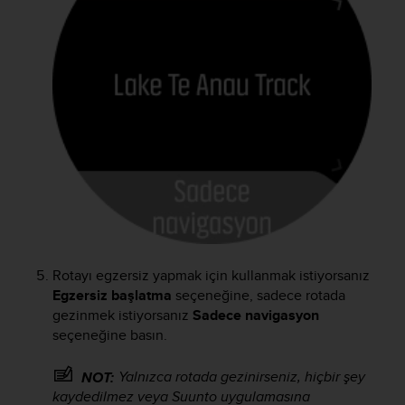
s
s
i
b
i
l
i
t
y
s
t
a
n
d
a
Rotayı egzersiz yapmak için kullanmak istiyorsanız
r
Egzersiz başlatma
seçeneğine, sadece rotada
d
gezinmek istiyorsanız
Sadece navigasyon
s
seçeneğine basın.
.
P
l
Yalnızca rotada gezinirseniz, hiçbir şey
NOT:
e
kaydedilmez veya Suunto uygulamasına