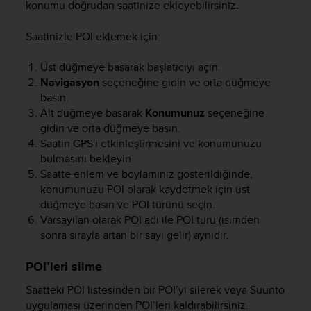
konumu doğrudan saatinize ekleyebilirsiniz.
Saatinizle POI eklemek için:
Üst düğmeye basarak başlatıcıyı açın.
Navigasyon
seçeneğine gidin ve orta düğmeye
basın.
Alt düğmeye basarak
Konumunuz
seçeneğine
gidin ve orta düğmeye basın.
Saatin GPS'i etkinleştirmesini ve konumunuzu
bulmasını bekleyin.
Saatte enlem ve boylamınız gösterildiğinde,
konumunuzu POI olarak kaydetmek için üst
düğmeye basın ve POI türünü seçin.
Varsayılan olarak POI adı ile POI türü (isimden
sonra sırayla artan bir sayı gelir) aynıdır.
POI’leri silme
Saatteki POI listesinden bir POI’yi silerek veya Suunto
uygulaması üzerinden POI’leri kaldırabilirsiniz.