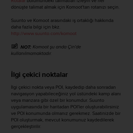
Rotalar
bölümündeki talimatları izleyin ve her
dönüşte talimat almak için Komoot'tan rotanızı seçin.
Suunto ve Komoot arasındaki iş ortaklığı hakkında
daha fazla bilgi için bkz.
http://www.suunto.com/komoot
Komoot şu anda Çin'de
NOT:
kullanılmamaktadır.
İlgi çekici noktalar
İlgi çekici nokta veya POI, kaydedip daha sonradan
navigasyon yapabileceğiniz yol üstündeki kamp alanı
veya manzara gibi özel bir konumdur. Suunto
uygulamasında bir haritadan POI'ler oluşturabilirsiniz
ve POI konumunda olmanız gerekmez. Saatinizde bir
POI oluşturmak, mevcut konumunuz kaydedilerek
gerçekleştirilir.