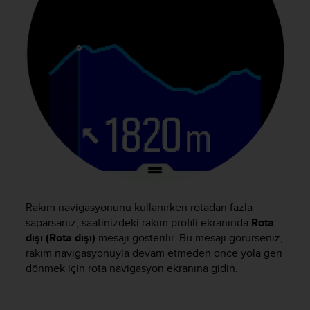
e
f
o
r
t
h
i
s
w
e
b
s
i
t
e
Rakım navigasyonunu kullanırken rotadan fazla
i
saparsanız, saatinizdeki rakım profili ekranında
Rota
n
dışı (Rota dışı)
mesajı gösterilir. Bu mesajı görürseniz,
c
rakım navigasyonuyla devam etmeden önce yola geri
o
dönmek için rota navigasyon ekranına gidin.
n
f
o