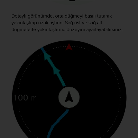
c
e
Detaylı görünümde, orta düğmeyi basılı tutarak
a
yakınlaştırıp uzaklaştırın. Sağ üst ve sağ alt
t
düğmelerle yakınlaştırma düzeyini ayarlayabilirsiniz.
U
S
A
+
1
8
5
5
2
5
8
0
9
0
0
(
t
o