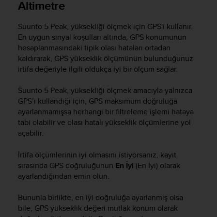
Altimetre
r
m
a
Suunto 5 Peak
, yüksekliği ölçmek için GPS'i kullanır.
n
En uygun sinyal koşulları altında, GPS konumunun
c
hesaplanmasındaki tipik olası hataları ortadan
e
kaldırarak, GPS yükseklik ölçümünün bulunduğunuz
w
irtifa değeriyle ilgili oldukça iyi bir ölçüm sağlar.
i
t
h
Suunto 5 Peak
, yüksekliği ölçmek amacıyla yalnızca
t
GPS’i kullandığı için, GPS maksimum doğruluğa
h
ayarlanmamışsa herhangi bir filtreleme işlemi hataya
e
tabi olabilir ve olası hatalı yükseklik ölçümlerine yol
W
açabilir.
e
b
İrtifa ölçümlerinin iyi olmasını istiyorsanız, kayıt
C
sırasında GPS doğruluğunun
En İyi
(En İyi) olarak
o
ayarlandığından emin olun.
n
t
e
Bununla birlikte, en iyi doğruluğa ayarlanmış olsa
n
bile, GPS yükseklik değeri mutlak konum olarak
t