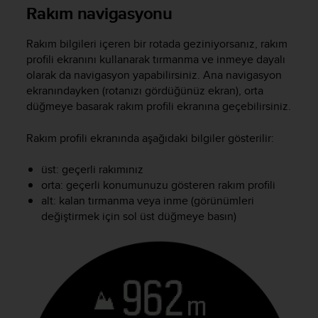
i
Rakım navigasyonu
e
v
Rakım bilgileri içeren bir rotada geziniyorsanız, rakım
i
n
profili ekranını kullanarak tırmanma ve inmeye dayalı
g
olarak da navigasyon yapabilirsiniz. Ana navigasyon
L
ekranındayken (rotanızı gördüğünüz ekran), orta
e
düğmeye basarak rakım profili ekranına geçebilirsiniz.
v
e
Rakım profili ekranında aşağıdaki bilgiler gösterilir:
l
A
üst: geçerli rakımınız
A
orta: geçerli konumunuzu gösteren rakım profili
c
alt: kalan tırmanma veya inme (görünümleri
o
n
değiştirmek için sol üst düğmeye basın)
f
o
r
m
a
n
c