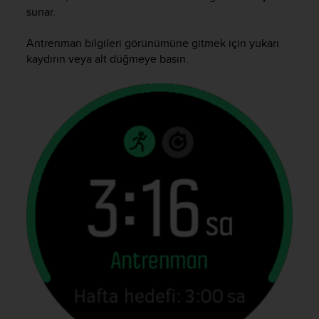
i
sunar.
e
v
Antrenman bilgileri görünümüne gitmek için yukarı
i
n
kaydırın veya alt düğmeye basın.
g
L
e
v
e
l
A
A
c
o
n
f
o
r
m
a
n
c