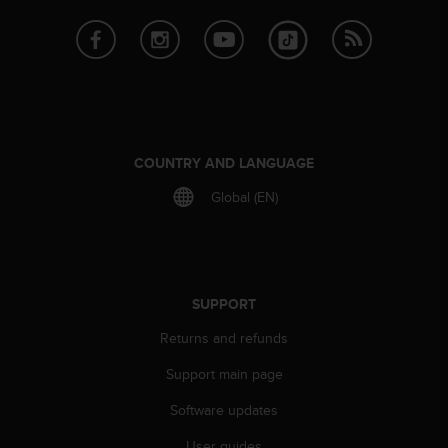
s
(
W
C
A
G
)
2
COUNTRY AND LANGUAGE
.
0
Global (EN)
a
n
d
a
c
SUPPORT
h
i
Returns and refunds
e
v
Support main page
i
n
Software updates
g
User guides