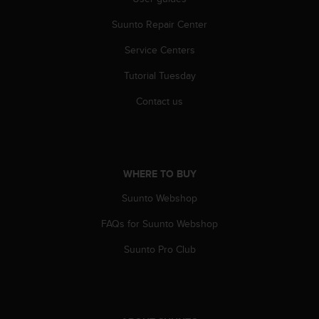
c
o
Suunto Repair Center
m
p
Service Centers
l
i
Tutorial Tuesday
a
n
Contact us
c
e
w
i
t
WHERE TO BUY
h
Suunto Webshop
o
t
FAQs for Suunto Webshop
h
e
Suunto Pro Club
r
a
c
c
e