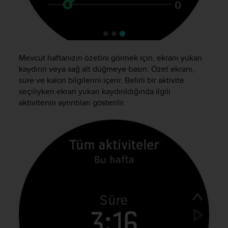
r
m
a
n
c
e
Mevcut haftanızın özetini görmek için, ekranı yukarı
w
kaydırın veya sağ alt düğmeye basın. Özet ekranı,
i
süre ve kalori bilgilerini içerir. Belirli bir aktivite
t
seçiliyken ekran yukarı kaydırıldığında ilgili
h
aktivitenin ayrıntıları gösterilir.
t
h
e
W
e
b
C
o
n
t
e
n
t