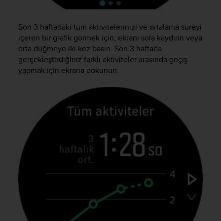
e
f
Son 3 haftadaki tüm aktivitelerinizi ve ortalama süreyi
o
r
içeren bir grafik görmek için, ekranı sola kaydırın veya
t
orta düğmeye iki kez basın. Son 3 haftada
h
gerçekleştirdiğiniz farklı aktiviteler arasında geçiş
i
yapmak için ekrana dokunun.
s
w
e
b
s
i
t
e
i
n
c
o
n
f
o