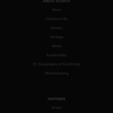
ABOUT SUUNTO
s
s
News
i
b
Company info
i
Careers
l
i
Heritage
t
y
Media
s
t
Sustainability
a
n
EU Declarations of Conformity
d
Whistleblowing
a
r
d
s
.
PARTNERS
P
l
Strava
e