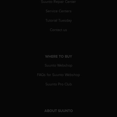
a
Suunto Repair Center
s
Service Centers
e
c
Tutorial Tuesday
o
n
Contact us
t
a
c
t
C
WHERE TO BUY
u
s
Suunto Webshop
t
o
FAQs for Suunto Webshop
m
Suunto Pro Club
e
r
S
e
r
ABOUT SUUNTO
v
i