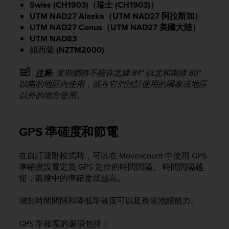
Swiss (CH1903)（瑞士 (CH1903)）
s
(
UTM NAD27 Alaska（UTM NAD27 阿拉斯加）
W
UTM NAD27 Conus（UTM NAD27 美國大陸）
C
UTM NAD83
A
紐西蘭
(NZTM2000)
G
)
某些網格不能在北緯 84° 以北和南緯 80°
注释:
2
以南的地區內使用，或在它們預計使用的國家或地區
.
以外的地方使用。
0
a
n
d
GPS 準確度和節電
a
c
在自訂運動模式時，可以在 Movescount 中使用 GPS
h
準確度設置定義 GPS 定位的時間間隔。 時間間隔越
i
短，鍛煉中的準確度就越高。
e
v
i
增加時間間隔和降低準確度可以延長電池續航力。
n
g
GPS 準確度的選項包括：