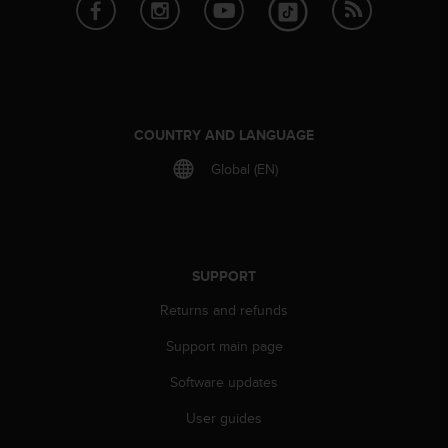
s
s
i
b
i
l
i
COUNTRY AND LANGUAGE
t
Global (EN)
y
s
t
a
n
d
SUPPORT
a
Returns and refunds
r
d
Support main page
s
.
Software updates
P
l
User guides
e