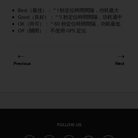
c
o
Best（最佳）： ~ 1 秒定位時間間隔，功耗最大
m
Good（良好）： ~ 5 秒定位時間間隔，功耗適中
p
OK（尚可）： ~ 60 秒定位時間間隔，功耗最低
l
Off（關閉）： 不使用 GPS 定位
i
a
n
c
e
w
Previous
Next
i
t
h
o
t
h
e
r
a
c
FOLLOW US
c
e