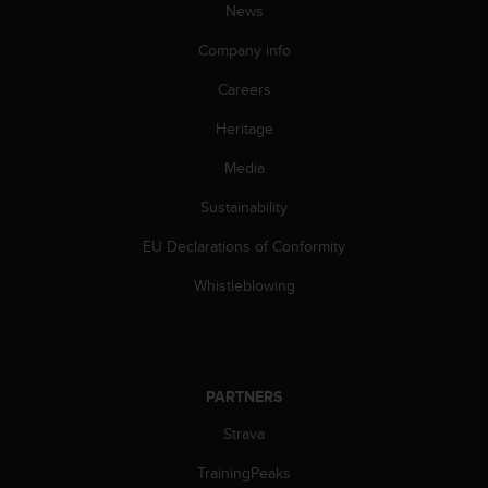
News
c
e
Company info
a
t
Careers
U
S
Heritage
A
Media
+
1
Sustainability
8
5
EU Declarations of Conformity
5
2
Whistleblowing
5
8
0
9
0
PARTNERS
0
(
Strava
t
TrainingPeaks
o