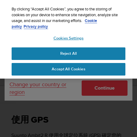
S
WE SHIP TO 75+ DESTINATIONS OVER THE
u
By clicking “Accept All Cookies”, you agree to the storing of
WORLD:
CLICK HERE TO SELECT YOURS
u
cookies on your device to enhance site navigation, analyze site
Your country or region:
usage, and assist in our marketing efforts.
Cookie
n
policy
Privacy policy
t
o
Cookies Settings
United States
i
s
Home
Support
Suunto Ambit2 R
使用者指南 - 2.0
c
Reject All
Currency: $ (USD)
o
m
Shipping only to United States
SUUNTO AMBIT2 R 使用者指南 - 2.0
Accept All Cookies
m
i
t
Change your country or
Continue
t
region
e
使用 GPS
d
t
o
使用 GPS
a
c
h
Suunto Ambit2 R
使用全球定位系統 (GPS) 確定您的