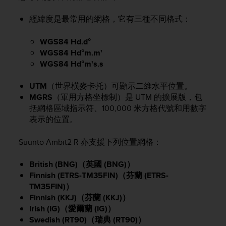
A
經緯度是最常用的網格，它有三種不同格式：
c
c
e
WGS84 Hd.d°
s
WGS84 Hd°m.m'
s
WGS84 Hd°m's.s
i
b
UTM
（世界橫麥卡托）可顯示二維水平位置。
i
MGRS
（軍用方格坐標制）是 UTM 的擴展版，包
l
括網格區域指示符、100,000 米方格代號和用數字
i
表示的位置。
t
y
G
Suunto Ambit2 R
亦支援下列位置網格：
u
i
British (BNG)（英國 (BNG)）
d
Finnish (ETRS-TM35FIN)（芬蘭 (ETRS-
e
TM35FIN)）
l
Finnish (KKJ)（芬蘭 (KKJ)）
i
Irish (IG)（愛爾蘭 (IG)）
n
Swedish (RT90)（瑞典 (RT90)）
e