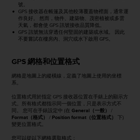
r
號。
m
GPS 接收器在帳篷及其他較薄覆蓋物裡面，通常運
a
作良好。 然而，物件、建築物、茂密植被或多雲
n
天氣，都會使 GPS 訊號接收品質降低。
c
GPS 訊號無法穿透任何堅固的建築或水域。 因此
e
不要嘗試在樓房內、洞穴或水下啟用 GPS。
w
i
t
h
GPS 網格和位置格式
t
h
網格是地圖上的縱橫線，定義了地圖上使用的坐標
e
系。
W
e
b
位置格式用於指定 GPS 接收器位置在手錶上的顯示方
C
式。所有格式都指示同一個位置，只是表示方式不
o
同。 您可在手錶設定中 (在
General（一般）
/
n
Format（格式）
/
Position format（位置格式）
下)
t
變更位置格式。
e
n
您可以從以下網格選取格式：
t