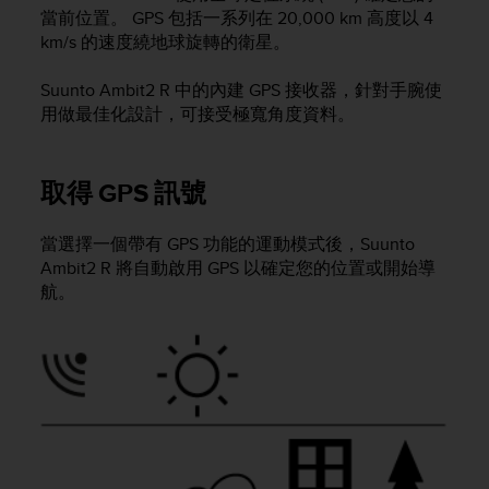
i
當前位置。 GPS 包括一系列在 20,000 km 高度以 4
e
km/s 的速度繞地球旋轉的衛星。
v
i
n
Suunto Ambit2 R
中的內建 GPS 接收器，針對手腕使
g
用做最佳化設計，可接受極寬角度資料。
L
e
v
取得 GPS 訊號
e
l
A
當選擇一個帶有 GPS 功能的運動模式後，
Suunto
A
Ambit2 R
將自動啟用 GPS 以確定您的位置或開始導
c
航。
o
n
f
o
r
m
a
n
c