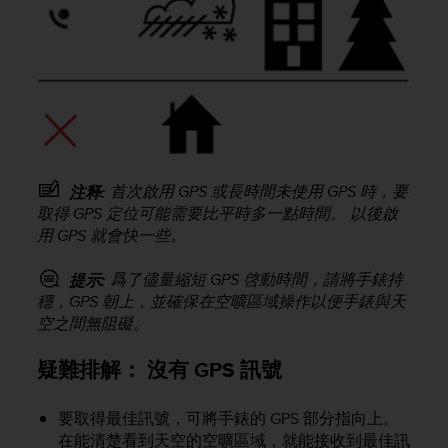
e
f
o
r
t
h
i
s
w
首次啟用 GPS 或長時間未使用 GPS 時，要
注释:
e
取得 GPS 定位可能需要比平時多一點時間。 以後啟
b
s
用 GPS 就會快一些。
i
t
爲了儘量縮短 GPS 啓動時間，請將手錶持
提示:
e
穩，GPS 朝上，並確保在空曠區域操作以便手錶與天
i
空之間無阻礙。
n
c
疑難排解： 沒有 GPS 訊號
o
n
f
要取得最佳訊號，可將手錶的 GPS 部分指向上。
o
在能清楚看到天空的空曠區域，就能接收到最佳訊