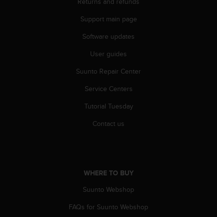
Returns and refunds
A
c
Support main page
c
Software updates
e
s
User guides
s
i
Suunto Repair Center
b
i
Service Centers
l
i
Tutorial Tuesday
t
Contact us
y
G
u
i
d
WHERE TO BUY
e
l
Suunto Webshop
i
n
FAQs for Suunto Webshop
e