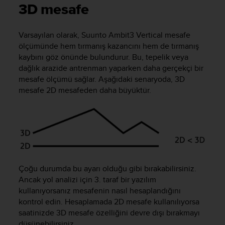
i
3D mesafe
e
v
i
Varsayılan olarak,
Suunto Ambit3 Vertical
mesafe
n
ölçümünde hem tırmanış kazancını hem de tırmanış
g
kaybını göz önünde bulundurur. Bu, tepelik veya
L
dağlık arazide antrenman yaparken daha gerçekçi bir
e
mesafe ölçümü sağlar. Aşağıdaki senaryoda, 3D
v
mesafe 2D mesafeden daha büyüktür.
e
l
A
A
c
o
n
f
Çoğu durumda bu ayarı olduğu gibi bırakabilirsiniz.
o
Ancak yol analizi için 3. taraf bir yazılım
r
kullanıyorsanız mesafenin nasıl hesaplandığını
m
kontrol edin. Hesaplamada 2D mesafe kullanılıyorsa
a
n
saatinizde 3D mesafe özelliğini devre dışı bırakmayı
c
düşünebilirsiniz.