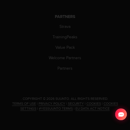
c
o
m
PARTNERS
p
l
Strava
i
a
TrainingPeaks
n
c
Value Pack
e
Welcome Partners
w
i
Partners
t
h
o
t
h
.
COPYRIGHT © 2026 SUUNTO.
ALL RIGHTS RESERVED.
e
TERMS OF USE
|
PRIVACY POLICY
|
SECURITY
|
COOKIES
|
COOKIES
r
SETTINGS
|
#YESSUUNTO TERMS
|
EU DATA ACT NOTICE
a
c
c
e