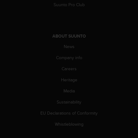
s
Suunto Pro Club
(
W
C
A
G
ABOUT SUUNTO
)
2
News
.
Company info
0
a
Careers
n
d
Heritage
a
c
Media
h
i
Sustainability
e
EU Declarations of Conformity
v
i
Whistleblowing
n
g