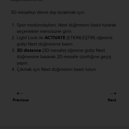
e
f
3D mesafeyi devre dışı bırakmak için:
o
r
Spor modundayken,
Next
düğmesini basılı tutarak
t
seçenekler menüsüne girin.
h
Light Lock
ile
ACTIVATE
(ETKİNLEŞTİR) öğesine
i
gidip
Next
düğmesine basın.
s
w
3D distance
(3D mesafe) öğesine gidip
Next
e
düğmesine basarak 2D mesafe özelliğine geçiş
b
yapın.
s
Çıkmak için
Next
düğmesini basılı tutun.
i
t
e
i
n
Previous
Next
c
o
n
f
o