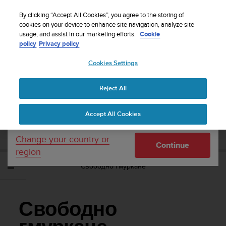
S
WE SHIP TO 75+ DESTINATIONS OVER THE
u
By clicking “Accept All Cookies”, you agree to the storing of
WORLD:
CLICK HERE TO SELECT YOURS
u
cookies on your device to enhance site navigation, analyze site
Your country or region:
usage, and assist in our marketing efforts.
Cookie
n
policy
Privacy policy
t
o
Cookies Settings
United States
i
s
Home
Support
Suunto Ocean
Потребителско ръководство
c
Reject All
Currency: $ (USD)
o
m
Shipping only to United States
SUUNTO OCEAN ПОТРЕБИТЕЛСКО
Accept All Cookies
m
РЪКОВОДСТВО
i
t
Change your country or
Continue
t
region
e
Свободно гмуркане
d
t
o
a
Свободно
c
h