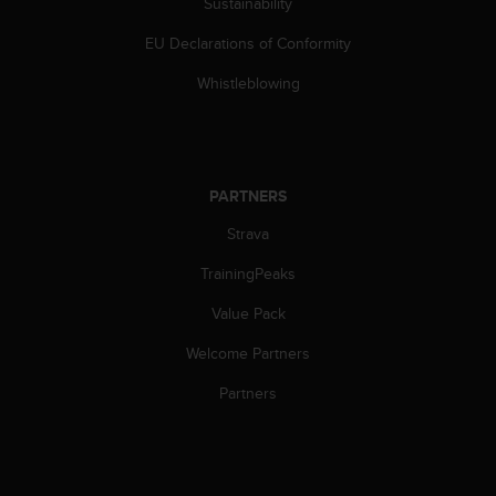
Sustainability
s
(
EU Declarations of Conformity
W
C
Whistleblowing
A
G
)
2
.
PARTNERS
0
a
Strava
n
TrainingPeaks
d
a
Value Pack
c
h
Welcome Partners
i
e
Partners
v
i
n
g