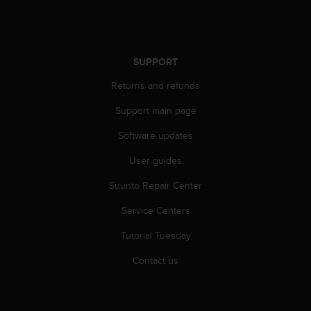
r
m
a
n
c
SUPPORT
e
Returns and refunds
w
i
Support main page
t
h
Software updates
t
h
User guides
e
W
Suunto Repair Center
e
Service Centers
b
C
Tutorial Tuesday
o
n
Contact us
t
e
n
t