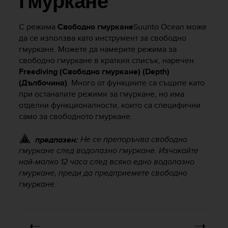
гмуркане
i
e
v
С режима
Свободно гмуркане
Suunto Ocean
може
i
да се използва като инструмент за свободно
n
гмуркане. Можете да намерите режима за
g
свободно гмуркане в краткия списък, наречен
L
Freediving (Свободно гмуркане) (Depth)
e
v
(Дълбочина)
. Много от функциите са същите като
e
при останалите режими за гмуркане, но има
l
отделни функционалности, които са специфични
A
само за свободното гмуркане.
A
c
Не се препоръчва свободно
предпазен:
o
гмуркане след водолазно гмуркане. Изчакайте
n
най-малко 12 часа след всяко едно водолазно
f
гмуркане, преди да предприемете свободно
o
гмуркане.
r
m
a
n
c