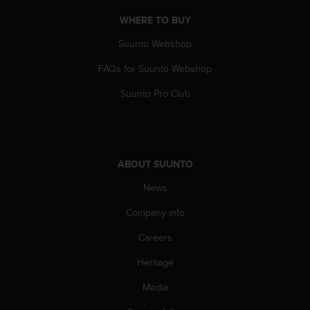
A
WHERE TO BUY
c
c
Suunto Webshop
e
s
FAQs for Suunto Webshop
s
Suunto Pro Club
i
b
i
l
i
t
ABOUT SUUNTO
y
News
G
u
Company info
i
d
Careers
e
l
Heritage
i
Media
n
e