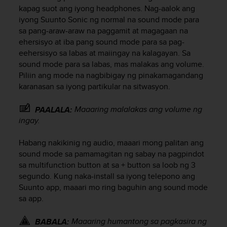
i
kapag suot ang iyong headphones. Nag-aalok ang
e
iyong
Suunto Sonic
ng normal na sound mode para
v
sa pang-araw-araw na paggamit at magagaan na
i
ehersisyo at iba pang sound mode para sa pag-
n
g
eehersisyo sa labas at maiingay na kalagayan. Sa
L
sound mode para sa labas, mas malakas ang volume.
e
Piliin ang mode na nagbibigay ng pinakamagandang
v
karanasan sa iyong partikular na sitwasyon.
e
l
Maaaring malalakas ang volume ng
PAALALA:
A
ingay.
A
c
Habang nakikinig ng audio, maaari mong palitan ang
o
n
sound mode sa pamamagitan ng sabay na pagpindot
f
sa multifunction button at sa
+
button sa loob ng 3
o
segundo. Kung naka-install sa iyong telepono ang
r
Suunto app, maaari mo ring baguhin ang sound mode
m
sa app.
a
n
Maaaring humantong sa pagkasira ng
BABALA:
c