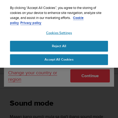
S
WE SHIP TO 75+ DESTINATIONS OVER THE
u
By clicking “Accept All Cookies”, you agree to the storing of
WORLD:
CLICK HERE TO SELECT YOURS
u
cookies on your device to enhance site navigation, analyze site
Your country or region:
usage, and assist in our marketing efforts.
Cookie
n
policy
Privacy policy
t
o
Cookies Settings
United States
i
s
Home
Support
Suunto Sonic
Gabay sa User
c
Reject All
Currency: $ (USD)
o
m
Shipping only to United States
SUUNTO SONIC GABAY SA USER
Accept All Cookies
m
i
t
Change your country or
Continue
t
region
e
Sound mode
d
t
o
Sound mode
a
c
h
Maaari kang pumili mula sa iba't ibang sound mode