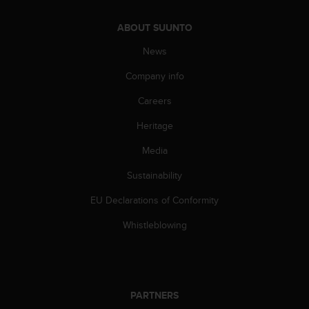
s
(
ABOUT SUUNTO
W
C
News
A
G
Company info
)
Careers
2
.
Heritage
0
a
Media
n
d
Sustainability
a
c
EU Declarations of Conformity
h
Whistleblowing
i
e
v
i
n
PARTNERS
g