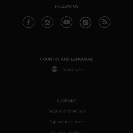
r
FOLLOW US
m
a
n
c
e
w
i
t
h
COUNTRY AND LANGUAGE
t
h
Global (EN)
e
W
e
b
C
SUPPORT
o
n
Returns and refunds
t
e
Support main page
n
t
Software updates