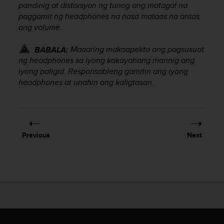
pandinig at distorsyon ng tunog ang matagal na
e
paggamit ng headphones na nasa mataas na antas
f
o
ang volume.
r
t
Maaaring makaapekto ang pagsusuot
BABALA:
h
ng headphones sa iyong kakayahang marinig ang
i
iyong paligid. Responsableng gamitin ang iyong
s
headphones at unahin ang kaligtasan.
w
e
b
s
i
Previous
Next
t
e
i
n
c
o
n
f
o