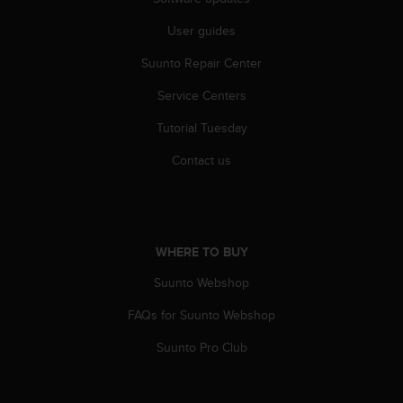
A
User guides
c
c
Suunto Repair Center
e
s
Service Centers
s
i
Tutorial Tuesday
b
i
Contact us
l
i
t
y
G
WHERE TO BUY
u
Suunto Webshop
i
d
FAQs for Suunto Webshop
e
l
Suunto Pro Club
i
n
e