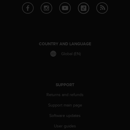
r
m
a
n
c
e
w
i
COUNTRY AND LANGUAGE
t
h
Global (EN)
t
h
e
W
e
SUPPORT
b
C
Returns and refunds
o
Support main page
n
t
Software updates
e
n
User guides
t