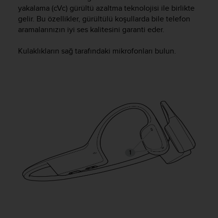
i
yakalama (cVc) gürültü azaltma teknolojisi ile birlikte
e
gelir. Bu özellikler, gürültülü koşullarda bile telefon
v
aramalarınızın iyi ses kalitesini garanti eder.
i
n
g
Kulaklıkların sağ tarafındaki mikrofonları bulun.
L
e
v
e
l
A
A
c
o
n
f
o
r
m
a
n
c