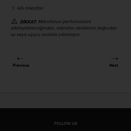
e
ikili mikrofon
f
o
Mikrofonun performansını
DİKKAT:
r
t
etkileyebileceğinden, mikrofon deliklerini doğrudan
h
su veya uçucu sıvılarla yıkamayın.
i
s
w
e
b
Previous
Next
s
i
t
e
i
n
c
o
n
f
FOLLOW US
o