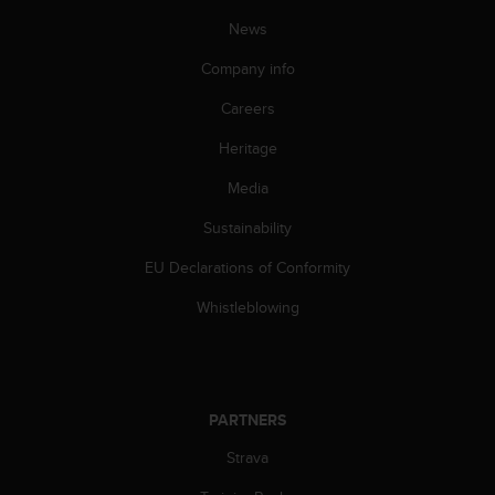
s
News
(
W
Company info
C
A
Careers
G
)
Heritage
2
.
Media
0
Sustainability
a
n
EU Declarations of Conformity
d
a
Whistleblowing
c
h
i
e
v
PARTNERS
i
n
Strava
g