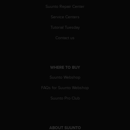
A
Suunto Repair Center
c
c
Service Centers
e
Tutorial Tuesday
s
s
Contact us
i
b
i
l
i
WHERE TO BUY
t
y
Suunto Webshop
G
u
FAQs for Suunto Webshop
i
d
Suunto Pro Club
e
l
i
n
e
ABOUT SUUNTO