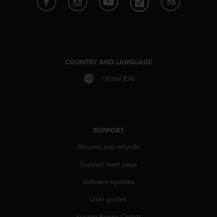
r
m
a
n
c
e
w
COUNTRY AND LANGUAGE
i
Global (EN)
t
h
t
h
e
W
SUPPORT
e
Returns and refunds
b
C
Support main page
o
n
Software updates
t
e
User guides
n
t
Suunto Repair Center