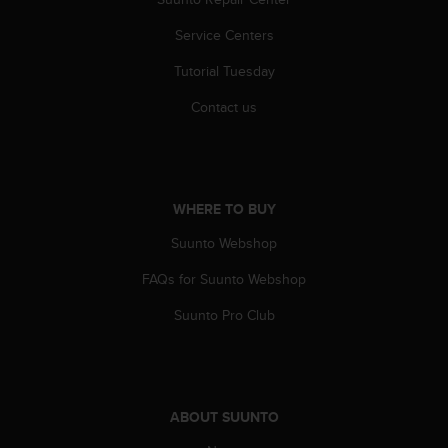
A
Service Centers
c
c
Tutorial Tuesday
e
s
Contact us
s
i
b
i
l
WHERE TO BUY
i
t
Suunto Webshop
y
G
FAQs for Suunto Webshop
u
Suunto Pro Club
i
d
e
l
i
n
ABOUT SUUNTO
e