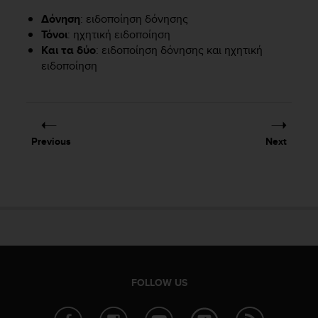
e
Δόνηση
: ειδοποίηση δόνησης
f
Τόνοι
: ηχητική ειδοποίηση
o
Και τα δύο
: ειδοποίηση δόνησης και ηχητική
r
ειδοποίηση
t
h
i
s
w
e
Previous
Next
b
s
i
t
e
i
n
c
o
n
FOLLOW US
f
o