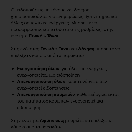
i
e
Οι ειδοποιήσεις με τόνους και δόνηση
v
χρησιμοποιούνται για ενημερώσεις, ξυπνητήρια και
i
άλλες σημαντικές ενέργειες. Μπορείτε να
n
προσαρμόσετε και τα δύο από τις ρυθμίσεις, στην
g
ενότητα
Γενικά
»
Τόνοι
.
L
e
v
Στις ενότητες
Γενικά
»
Τόνοι
και
Δόνηση
μπορείτε να
e
επιλέξετε κάποιο από τα παρακάτω:
l
A
Ενεργοποίηση όλων
: για όλες τις ενέργειες
A
ενεργοποιείται μια ειδοποίηση
c
Απενεργοποίηση όλων
: καμία ενέργεια δεν
o
ενεργοποιεί ειδοποιήσεις
n
Απενεργοποίηση κουμπιών
: κάθε ενέργεια εκτός
f
του πατήματος κουμπιών ενεργοποιεί μια
o
r
ειδοποίηση
m
a
Στην ενότητα
Αφυπνίσεις
μπορείτε να επιλέξετε
n
κάποιο από τα παρακάτω:
c