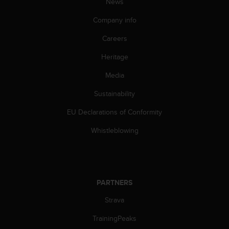
News
s
(
Company info
W
C
Careers
A
G
Heritage
)
Media
2
.
Sustainability
0
a
EU Declarations of Conformity
n
d
Whistleblowing
a
c
h
i
e
PARTNERS
v
i
Strava
n
TrainingPeaks
g