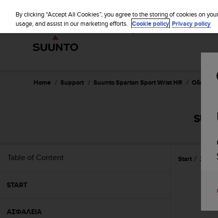
S
WE SH
u
By clicking “Accept All Cookies”, you agree to the storing of cookies on you
u
usage, and assist in our marketing efforts.
Cookie policy
Privacy policy
n
t
o
i
s
c
Home
Support
Suunto Spartan Sport Wrist HR
Οδηγός Χ
o
m
m
SUUN
i
t
t
e
Table of Content
Start
Χαρακ
d
t
o
START
a
c
h
ΑΣΦΑΛΕΙΑ