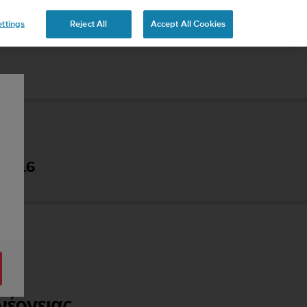
 YOURS
ttings
Reject All
Accept All Cookies
- 2.6
νέργειας