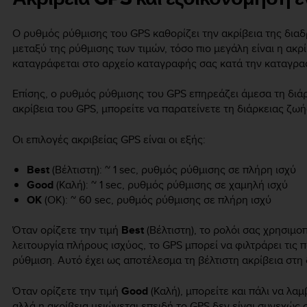
Ο ρυθμός ρύθμισης του GPS καθορίζει την ακρίβεια της διαδ
μεταξύ της ρύθμισης των τιμών, τόσο πιο μεγάλη είναι η ακρ
καταγράφεται στο αρχείο καταγραφής σας κατά την καταγρα
Επίσης, ο ρυθμός ρύθμισης του GPS επηρεάζει άμεσα τη διά
ακρίβεια του GPS, μπορείτε να παρατείνετε τη διάρκειας ζωή
Οι επιλογές ακριβείας GPS είναι οι εξής:
Best
(Βέλτιστη): ~ 1 sec, ρυθμός ρύθμισης σε πλήρη ισχύ
Good
(Καλή): ~ 1 sec, ρυθμός ρύθμισης σε χαμηλή ισχύ
OK
(OK): ~ 60 sec, ρυθμός ρύθμισης σε πλήρη ισχύ
Όταν ορίζετε την τιμή
Best
(Βέλτιστη), το ρολόι σας χρησιμο
λειτουργία πλήρους ισχύος, το GPS μπορεί να φιλτράρει τις 
ρύθμιση. Αυτό έχει ως αποτέλεσμα τη βέλτιστη ακρίβεια στη
Όταν ορίζετε την τιμή
Good
(Καλή), μπορείτε και πάλι να λα
αλλά η ακρίβεια μειώνεται επειδή το GPS δεν είναι συνεχώς