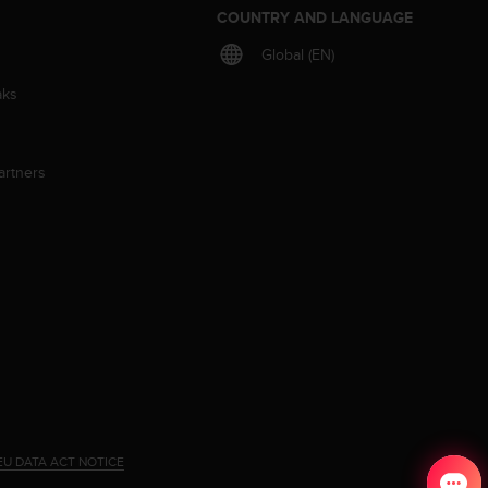
S
COUNTRY AND LANGUAGE
Global (EN)
aks
artners
EU DATA ACT NOTICE