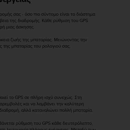
ρομής σας - όσο πιο σύντομο είναι το διάστημα
ίβεια της διαδρομής. Κάθε ρύθμιση του GPS
φή μιας άσκησης.
ρκεια ζωής της μπαταρίας. Μειώνοντας την
ς της μπαταρίας του ρολογιού σας.
ποιεί το GPS σε πλήρη ισχύ συνεχώς. Στη
παρεμβολές και να λαμβάνει την καλύτερη
 διαδρομή, αλλά καταναλώνει πολλή μπαταρία.
μβάνεται ρύθμιση του GPS κάθε δευτερόλεπτο,
 στη λειτουργία πλήρους ενέργειας. Μεταξύ των