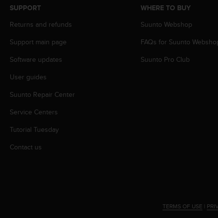
s
SUPPORT
WHERE TO BUY
s
Returns and refunds
Suunto Webshop
i
b
Support main page
FAQs for Suunto Websho
i
l
Software updates
Suunto Pro Club
i
t
User guides
y
s
Suunto Repair Center
t
Service Centers
a
n
Tutorial Tuesday
d
a
Contact us
r
d
s
.
P
l
TERMS OF USE
|
PRI
e