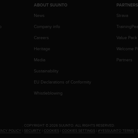
ABOUT SUUNTO
PARTNER
News
Strava
p
Company info
TrainingPe
Careers
Value Pack
Heritage
Welcome P
Media
Partners
Sustainability
EU Declarations of Conformity
Whistleblowing
.
COPYRIGHT © 2026 SUUNTO.
ALL RIGHTS RESERVED.
VACY POLICY
|
SECURITY
|
COOKIES
|
COOKIES SETTINGS
|
#YESSUUNTO TERMS
|