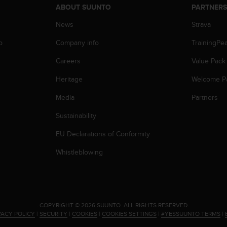
ABOUT SUUNTO
PARTNER
News
Strava
p
Company info
TrainingPe
Careers
Value Pack
Heritage
Welcome P
Media
Partners
Sustainability
EU Declarations of Conformity
Whistleblowing
.
COPYRIGHT © 2026 SUUNTO.
ALL RIGHTS RESERVED.
VACY POLICY
|
SECURITY
|
COOKIES
|
COOKIES SETTINGS
|
#YESSUUNTO TERMS
|