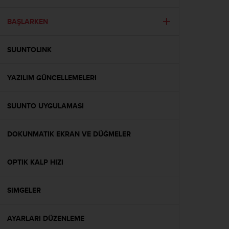
i
e
v
BAŞLARKEN
i
n
SUUNTOLINK
g
L
e
YAZILIM GÜNCELLEMELERI
v
e
l
SUUNTO UYGULAMASI
A
A
c
DOKUNMATIK EKRAN VE DÜĞMELER
o
n
OPTIK KALP HIZI
f
o
r
SIMGELER
m
a
n
AYARLARI DÜZENLEME
c