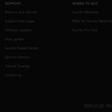
SUPPORT
WHERE TO BUY
A
c
Returns and refunds
Suunto Webshop
c
e
Support main page
FAQs for Suunto Websho
s
s
Software updates
Suunto Pro Club
i
User guides
b
i
Suunto Repair Center
l
i
Service Centers
t
y
Tutorial Tuesday
G
u
Contact us
i
d
e
l
i
n
TERMS OF USE
|
PRI
e