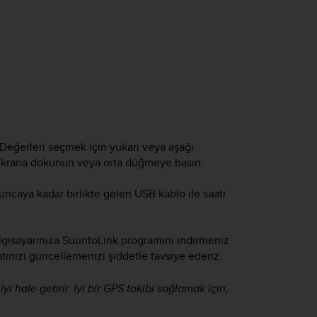
. Değerleri seçmek için yukarı veya aşağı
n ekrana dokunun veya orta düğmeye basın.
uncaya kadar birlikte gelen USB kablo ile saati
lgisayarınıza SuuntoLink programını indirmeniz
atinizi güncellemenizi şiddetle tavsiye ederiz.
 hale getirir. İyi bir GPS takibi sağlamak için,