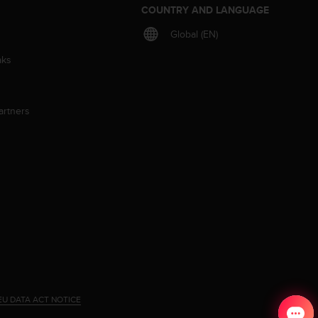
S
COUNTRY AND LANGUAGE
Global (EN)
aks
artners
EU DATA ACT NOTICE