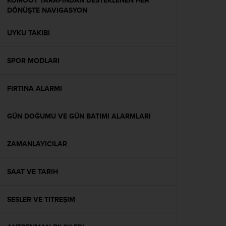
KOMOOT TARAFINDAN DESTEKLENEN HER
s
DÖNÜŞTE NAVIGASYON
(
W
UYKU TAKIBI
C
A
G
SPOR MODLARI
)
2
.
FIRTINA ALARMI
0
a
n
GÜN DOĞUMU VE GÜN BATIMI ALARMLARI
d
a
ZAMANLAYICILAR
c
h
i
SAAT VE TARIH
e
v
i
SESLER VE TITREŞIM
n
g