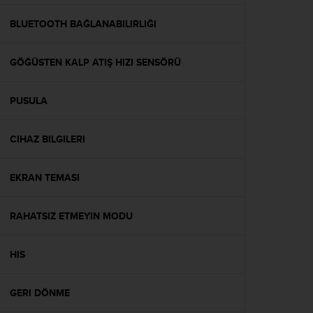
e
f
BLUETOOTH BAĞLANABILIRLIĞI
o
r
GÖĞÜSTEN KALP ATIŞ HIZI SENSÖRÜ
t
h
i
PUSULA
s
w
e
CIHAZ BILGILERI
b
s
i
EKRAN TEMASI
t
e
RAHATSIZ ETMEYIN MODU
i
n
c
HIS
o
n
f
GERI DÖNME
o