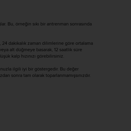
lar. Bu, örneğin sıkı bir antrenman sonrasında
fik, 24 dakikalık zaman dilimlerine göre ortalama
k veya alt düğmeye basarak, 12 saatlik süre
üşük kalp hızınızı görebilirsiniz.
zla ilgili iyi bir göstergedir. Bu değer
an sonra tam olarak toparlanmamışsınızdır.