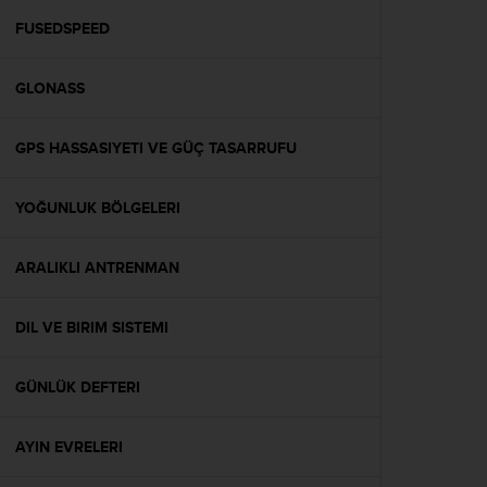
r
m
FUSEDSPEED
a
n
GLONASS
c
e
w
GPS HASSASIYETI VE GÜÇ TASARRUFU
i
t
h
YOĞUNLUK BÖLGELERI
t
h
e
ARALIKLI ANTRENMAN
W
e
DIL VE BIRIM SISTEMI
b
C
o
GÜNLÜK DEFTERI
n
t
e
AYIN EVRELERI
n
t