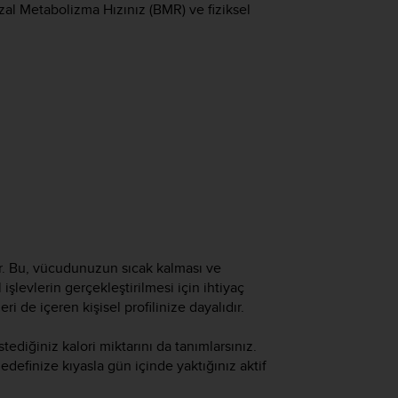
azal Metabolizma Hızınız (BMR) ve fiziksel
r. Bu, vücudunuzun sıcak kalması ve
işlevlerin gerçekleştirilmesi için ihtiyaç
ri de içeren kişisel profilinize dayalıdır.
tediğiniz kalori miktarını da tanımlarsınız.
 hedefinize kıyasla gün içinde yaktığınız aktif