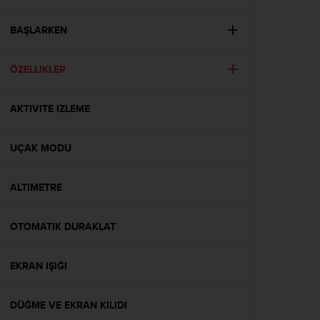
i
e
v
BAŞLARKEN
i
n
ÖZELLIKLER
g
L
e
AKTIVITE IZLEME
v
e
l
UÇAK MODU
A
A
c
ALTIMETRE
o
n
OTOMATIK DURAKLAT
f
o
r
EKRAN IŞIĞI
m
a
n
DÜĞME VE EKRAN KILIDI
c