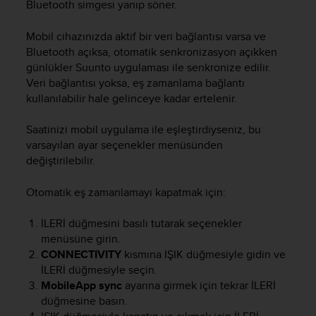
r
Bluetooth simgesi yanıp söner.
m
a
Mobil cihazınızda aktif bir veri bağlantısı varsa ve
n
Bluetooth açıksa, otomatik senkronizasyon açıkken
c
günlükler Suunto uygulaması ile senkronize edilir.
e
Veri bağlantısı yoksa, eş zamanlama bağlantı
w
kullanılabilir hale gelinceye kadar ertelenir.
i
t
Saatinizi mobil uygulama ile eşleştirdiyseniz, bu
h
varsayılan ayar seçenekler menüsünden
t
h
değiştirilebilir.
e
W
Otomatik eş zamanlamayı kapatmak için:
e
b
İLERİ
düğmesini basılı tutarak seçenekler
C
menüsüne girin.
o
CONNECTIVITY
kısmına
IŞIK
düğmesiyle gidin ve
n
İLERİ
düğmesiyle seçin.
t
MobileApp sync
ayarına girmek için tekrar
İLERİ
e
n
düğmesine basın.
t