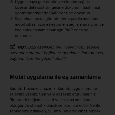
Uygulamaya geri dönün ve ekranın sağ üst
e
köşesindeki saat simgesine dokunun. Saatin adı
f
görüntülendiğinde PAIR öğesine dokunun.
o
Saat ekranınızda görüntülenen parola anahtarını
r
mobil cihazınızın eşleştirme isteği alanına girin ve
t
h
bağlantıyı tamamlamak için PAIR öğesine
i
dokunun.
s
w
Bazı özellikler, Wi-Fi veya mobil şebeke
NOT:
e
üzerinden internet bağlantısı gerektirir. Operatör veri
b
bağlantı ücretleri geçerli olabilir.
s
i
t
Mobil uygulama ile eş zamanlama
e
i
n
Suunto Traverse
cihazınızı Suunto uygulaması ile
c
eşleştirdiyseniz, tüm yeni egzersiz oturumlarınız
o
Bluetooth bağlantısı aktif ve çalışma aralığında
n
olduğunda otomatik olarak senkronize edilir. Veriler
f
senkronize edilirken,
Suunto Traverse
cihazınızdaki
o