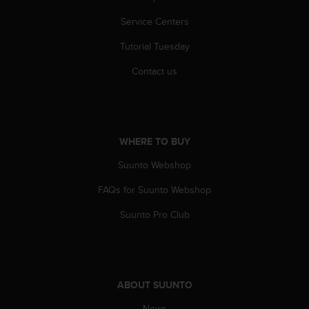
c
o
Service Centers
m
p
Tutorial Tuesday
l
i
Contact us
a
n
c
e
w
WHERE TO BUY
i
Suunto Webshop
t
h
FAQs for Suunto Webshop
o
t
Suunto Pro Club
h
e
r
a
c
ABOUT SUUNTO
c
e
News