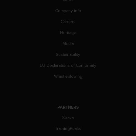
s
s
Company info
i
Careers
b
i
Heritage
l
i
Media
t
y
Sustainability
s
t
EU Declarations of Conformity
a
Whistleblowing
n
d
a
r
d
s
PARTNERS
.
Strava
P
l
TrainingPeaks
e