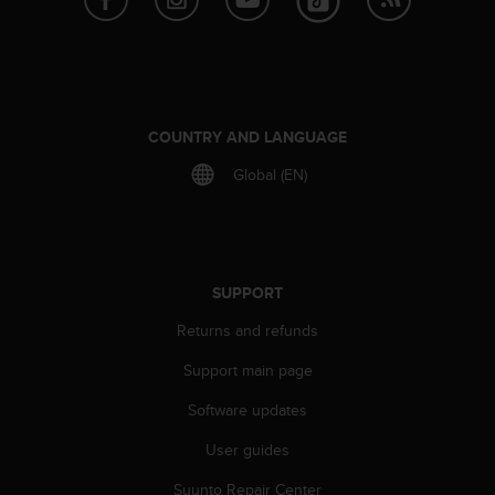
s
(
W
C
A
G
COUNTRY AND LANGUAGE
)
2
Global (EN)
.
0
a
n
d
SUPPORT
a
c
Returns and refunds
h
i
Support main page
e
v
Software updates
i
User guides
n
g
Suunto Repair Center