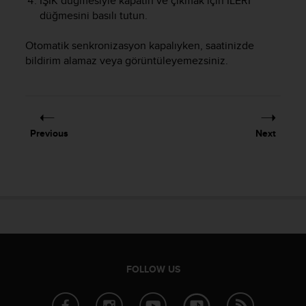
IŞIK
düğmesiyle kapatın ve çıkmak için
İLERİ
A
düğmesini basılı tutun.
c
c
Otomatik senkronizasyon kapalıyken, saatinizde
e
bildirim alamaz veya görüntüleyemezsiniz.
s
s
i
b
i
Previous
Next
l
i
t
y
G
u
i
d
e
l
FOLLOW US
i
n
e