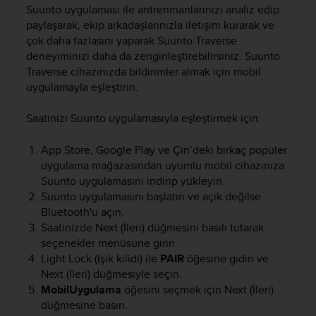
i
Suunto uygulaması ile antrenmanlarınızı analiz edip
e
paylaşarak, ekip arkadaşlarınızla iletişim kurarak ve
v
çok daha fazlasını yaparak
Suunto Traverse
i
deneyiminizi daha da zenginleştirebilirsiniz.
Suunto
n
Traverse
cihazınızda bildirimler almak için mobil
g
L
uygulamayla eşleştirin.
e
v
Saatinizi Suunto uygulamasıyla eşleştirmek için:
e
l
App Store, Google Play ve Çin’deki birkaç popüler
A
uygulama mağazasından uyumlu mobil cihazınıza
A
Suunto uygulamasını indirip yükleyin.
c
Suunto uygulamasını başlatın ve açık değilse
o
Bluetooth'u açın.
n
Saatinizde
Next
(İleri) düğmesini basılı tutarak
f
o
seçenekler menüsüne girin.
r
Light Lock
(Işık kilidi) ile
PAIR
öğesine gidin ve
m
Next
(İleri) düğmesiyle seçin.
a
MobilUygulama
öğesini seçmek için
Next
(İleri)
n
düğmesine basın.
c