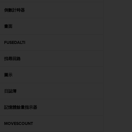
e
f
倒數計時器
o
r
畫面
t
h
i
FUSEDALTI
s
w
e
找尋回路
b
s
i
圖示
t
e
日誌簿
i
n
c
記憶體餘量指示器
o
n
f
MOVESCOUNT
o