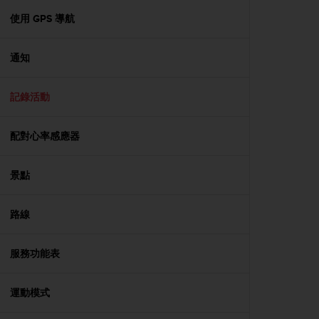
r
m
使用 GPS 導航
a
n
通知
c
e
w
記錄活動
i
t
h
配對心率感應器
t
h
e
景點
W
e
路線
b
C
o
服務功能表
n
t
e
運動模式
n
t