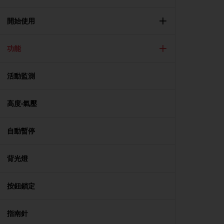
i
e
v
開始使用
i
n
功能
g
L
e
活動監測
v
e
l
高度-氣壓
A
A
c
自動暫停
o
n
背光燈
f
o
r
按鈕鎖定
m
a
n
指南針
c