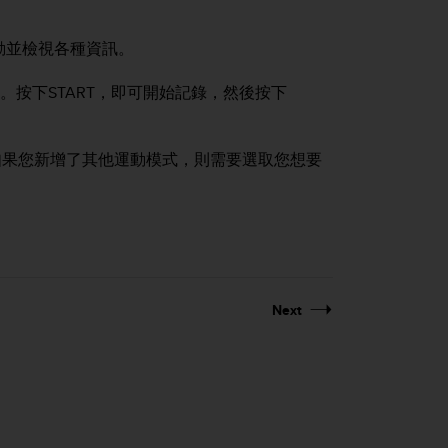
動並檢視各種資訊。
g。按下
START
，即可開始記錄，然後按下
如果您新增了其他運動模式，則需要選取您想要
Next