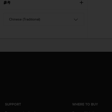
s
參考
(
W
C
A
G
)
2
.
0
a
n
d
a
c
h
i
e
v
i
n
SUPPORT
WHERE TO BUY
g