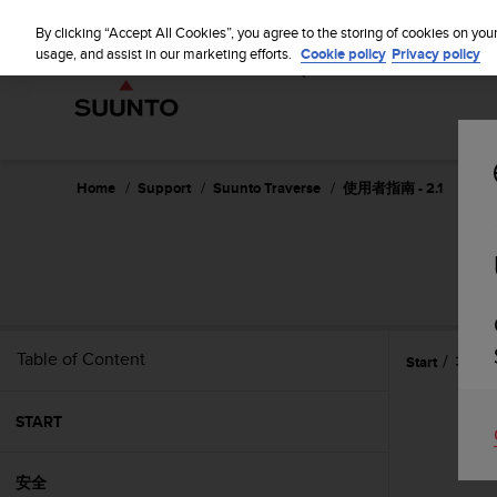
S
WE SH
u
By clicking “Accept All Cookies”, you agree to the storing of cookies on you
u
usage, and assist in our marketing efforts.
Cookie policy
Privacy policy
n
t
o
i
s
c
Home
Support
Suunto Traverse
使用者指南 - 2.1
o
m
m
i
t
t
e
Table of Content
Start
功能
d
t
o
START
a
c
h
安全