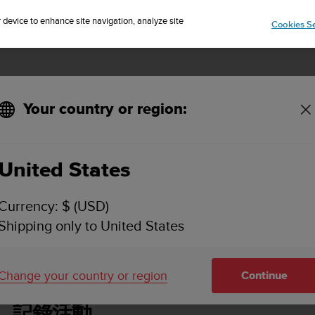
IP TO 75+ DESTINATIONS OVER THE WORLD:
CLICK HERE TO SELECT
r device to enhance site navigation, analyze site
Cookies Se
Your country or region:
United States
SUUNTO TRAVERSE 使用者指南 - 2.1
Currency: $ (USD)
Shipping only to United States
記錄活動
Change your country or region
Continue
記錄活動