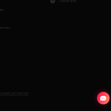
Global (EN)
aks
artners
EU DATA ACT NOTICE