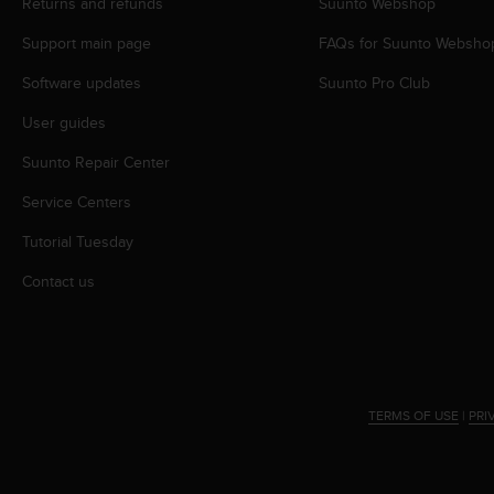
c
Returns and refunds
Suunto Webshop
o
Support main page
FAQs for Suunto Websho
m
p
Software updates
Suunto Pro Club
l
i
User guides
a
n
Suunto Repair Center
c
e
Service Centers
w
Tutorial Tuesday
i
t
Contact us
h
o
t
h
e
r
TERMS OF USE
|
PRI
a
c
c
e