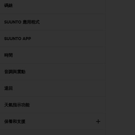
A
碼錶
c
c
SUUNTO 應用程式
e
s
s
SUUNTO APP
i
b
i
時間
l
i
t
音調與震動
y
G
退回
u
i
d
天氣指示功能
e
l
i
保養和支援
n
e