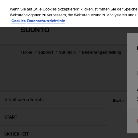
S
Reg
u
Wenn Sie auf „Alle Cookies akzeptieren“ klicken, stimmen Sie der Speiche
u
Websitenavigation zu verbessern, die Websitenutzung zu analysieren und
Cookies
Datenschutzrichtlinie
n
t
o
s
t
r
Home
Support
Suunto 3
Bedienungsanleitung
e
b
t
d
i
e
K
Inhaltsverzeichnis
Start
Einst
o
n
f
START
o
r
m
SICHERHEIT