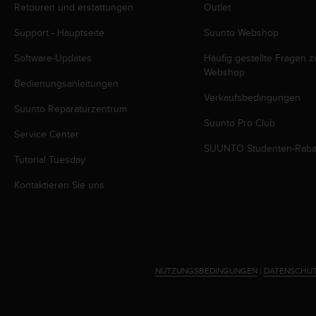
Retouren und erstattungen
Outlet
G
)
Support - Hauptseite
Suunto Webshop
2
.
Software-Updates
Häufig gestellte Fragen 
0
Webshop
s
Bedienungsanleitungen
o
Verkaufsbedingungen
Suunto Reparaturzentrum
w
Suunto Pro Club
i
Service Center
e
SUUNTO Studenten-Raba
d
Tutorial Tuesday
e
r
Kontaktieren Sie uns
E
r
f
ü
l
l
NUTZUNGSBEDINGUNGEN
|
DATENSCHUT
u
n
g