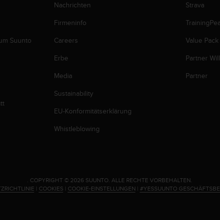
Nachrichten
Strava
Firmeninfo
TrainingPe
zum Suunto
Careers
Value Pack
Erbe
Partner Wi
Media
Partner
Sustainability
tt
EU-Konformitätserklärung
Whistleblowing
.
COPYRIGHT © 2026 SUUNTO.
ALLE RECHTE VORBEHALTEN.
ZRICHTLINIE
|
COOKIES
|
COOKIE-EINSTELLUNGEN
|
#YESSUUNTO GESCHÄFTSB