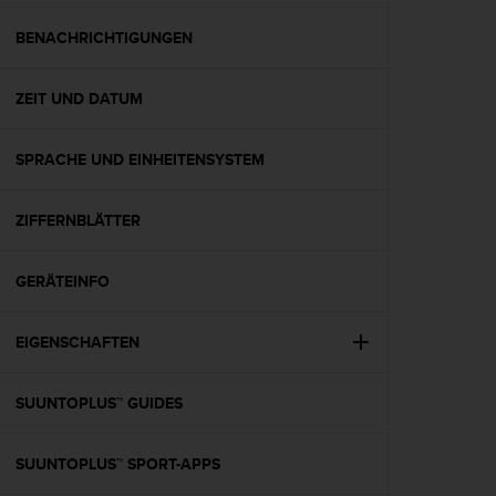
t
e
BENACHRICHTIGUNGEN
m
i
ZEIT UND DATUM
t
d
e
SPRACHE UND EINHEITENSYSTEM
n
W
e
ZIFFERNBLÄTTER
b
C
o
GERÄTEINFO
n
t
EIGENSCHAFTEN
e
n
t
SUUNTOPLUS™ GUIDES
A
c
c
SUUNTOPLUS™ SPORT-APPS
e