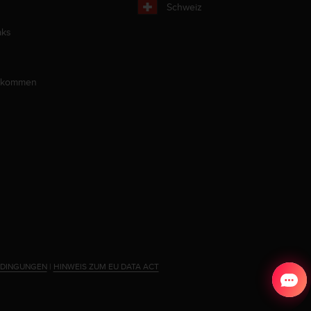
Schweiz
aks
llkommen
EDINGUNGEN
|
HINWEIS ZUM EU DATA ACT