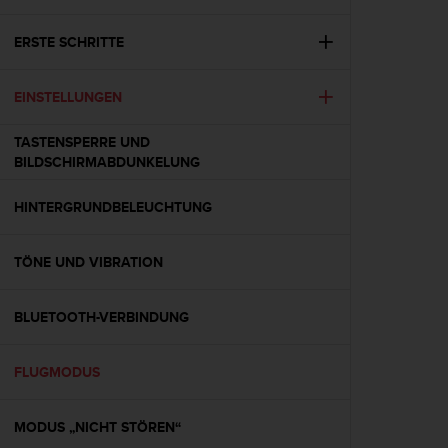
i
t
ä
ERSTE SCHRITTE
t
s
EINSTELLUNGEN
s
t
u
TASTENSPERRE UND
f
BILDSCHIRMABDUNKELUNG
e
A
HINTERGRUNDBELEUCHTUNG
A
d
i
TÖNE UND VIBRATION
e
s
BLUETOOTH-VERBINDUNG
e
r
W
FLUGMODUS
e
b
s
MODUS „NICHT STÖREN“
i