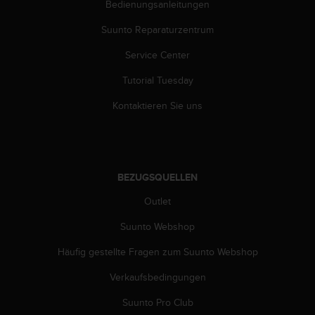
Bedienungsanleitungen
w
e
Suunto Reparaturzentrum
i
t
Service Center
e
r
Tutorial Tuesday
e
r
Kontaktieren Sie uns
Z
u
g
ä
n
BEZUGSQUELLEN
g
Outlet
l
i
Suunto Webshop
c
h
Häufig gestellte Fragen zum Suunto Webshop
k
e
Verkaufsbedingungen
i
t
Suunto Pro Club