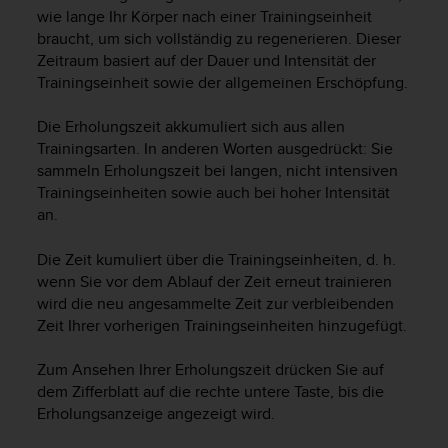
i
wie lange Ihr Körper nach einer Trainingseinheit
t
braucht, um sich vollständig zu regenerieren. Dieser
ä
Zeitraum basiert auf der Dauer und Intensität der
t
Trainingseinheit sowie der allgemeinen Erschöpfung.
s
s
t
Die Erholungszeit akkumuliert sich aus allen
u
Trainingsarten. In anderen Worten ausgedrückt: Sie
f
sammeln Erholungszeit bei langen, nicht intensiven
e
Trainingseinheiten sowie auch bei hoher Intensität
A
an.
A
d
Die Zeit kumuliert über die Trainingseinheiten, d. h.
i
wenn Sie vor dem Ablauf der Zeit erneut trainieren
e
s
wird die neu angesammelte Zeit zur verbleibenden
e
Zeit Ihrer vorherigen Trainingseinheiten hinzugefügt.
r
W
Zum Ansehen Ihrer Erholungszeit drücken Sie auf
e
dem Zifferblatt auf die rechte untere Taste, bis die
b
Erholungsanzeige angezeigt wird.
s
i