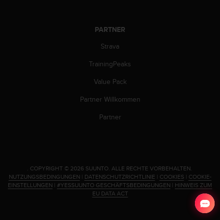
b
l
e
PARTNER
m
e
Strava
m
TrainingPeaks
i
t
Value Pack
d
e
Partner Willkommen
m
Z
Partner
u
g
r
i
f
.
COPYRIGHT © 2026 SUUNTO.
ALLE RECHTE VORBEHALTEN.
f
NUTZUNGSBEDINGUNGEN
|
DATENSCHUTZRICHTLINIE
|
COOKIES
|
COOKIE-
a
EINSTELLUNGEN
|
#YESSUUNTO GESCHÄFTSBEDINGUNGEN
|
HINWEIS ZUM
u
EU DATA ACT
f
I