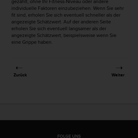
gezählt, ohne Ihr Fitness-Niveau oder andere
s
individuelle Faktoren einzubeziehen. Wenn Sie sehr
s
i
fit sind, erholen Sie sich eventuell schneller als der
b
angezeigte Schätzwert. Auf der anderen Seite
i
erholen Sie sich eventuell langsamer als der
l
angezeigte Schätzwert, beispielsweise wenn Sie
i
eine Grippe haben.
t
y
G
u
i
Zurück
Weiter
d
e
l
i
n
e
s
(
W
C
FOLGE UNS
A