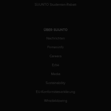
s
SUUNTO Studenten-Rabatt
n
o
r
m
e
ÜBER SUUNTO
n
a
Nachrichten
n
.
Firmeninfo
S
o
Careers
l
l
Erbe
t
Media
e
s
Sustainability
t
d
EU-Konformitätserklärung
u
P
Whistleblowing
r
o