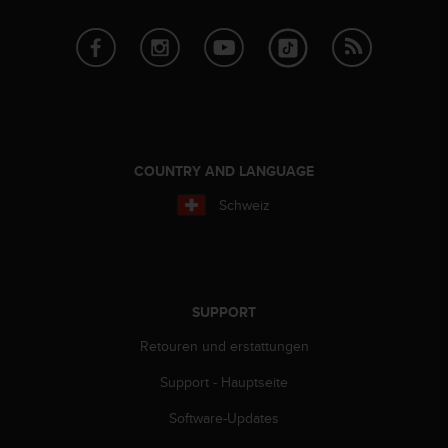
G
)
2
.
0
s
o
w
COUNTRY AND LANGUAGE
i
e
Schweiz
d
e
r
E
r
SUPPORT
f
ü
Retouren und erstattungen
l
l
Support - Hauptseite
u
n
Software-Updates
g