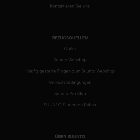
w
Kontaktieren Sie uns
e
i
t
e
r
BEZUGSQUELLEN
e
r
Outlet
Z
u
Suunto Webshop
g
Häufig gestellte Fragen zum Suunto Webshop
ä
n
Verkaufsbedingungen
g
l
Suunto Pro Club
i
c
SUUNTO Studenten-Rabatt
h
k
e
i
t
ÜBER SUUNTO