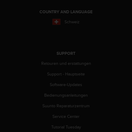
G
)
COUNTRY AND LANGUAGE
2
Schweiz
.
0
s
o
w
i
SUPPORT
e
Retouren und erstattungen
d
e
Support - Hauptseite
r
E
Software-Updates
r
f
Bedienungsanleitungen
ü
l
Suunto Reparaturzentrum
l
Service Center
u
n
Tutorial Tuesday
g