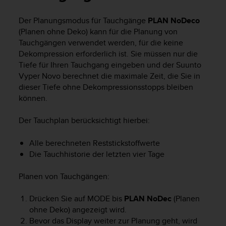
i
t
Der Planungsmodus für Tauchgänge
PLAN NoDeco
ä
(Planen ohne Deko) kann für die Planung von
t
s
Tauchgängen verwendet werden, für die keine
s
Dekompression erforderlich ist. Sie müssen nur die
t
Tiefe für Ihren Tauchgang eingeben und der
Suunto
u
Vyper Novo
berechnet die maximale Zeit, die Sie in
f
dieser Tiefe ohne Dekompressionsstopps bleiben
e
können.
A
A
Der Tauchplan berücksichtigt hierbei:
d
i
e
Alle berechneten Reststickstoffwerte
s
Die Tauchhistorie der letzten vier Tage
e
r
Planen von Tauchgängen:
W
e
Drücken Sie auf
MODE
bis
PLAN NoDec
(Planen
b
ohne Deko) angezeigt wird.
s
Bevor das Display weiter zur Planung geht, wird
i