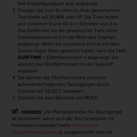
Ihre Entsättigungszeit kurz angezeigt.
t
Drücken Sie zum Scrollen zu Ihrer gewünschten
e
m
Tauchtiefe auf
DOWN
oder
UP
. Die Tiefe ändert
i
sich zwischen 9 und 45 m in Schritten von 3 m.
t
Das Zeitfenster für die gewünschte Tiefe ohne
d
Dekompression wird in der Mitte des Displays
e
angezeigt. Wenn Sie zumindest einmal mit dem
n
Suunto Vyper Novo
getaucht haben, wird das Feld
W
SURFTIME +
(Oberflächenzeit +) angezeigt. Sie
e
können die Oberflächenzeit mit der Taste
UP
b
anpassen.
C
Sie können die Oberflächenzeit zwischen
o
n
aufeinanderfolgenden Tauchgängen durch
t
Drücken auf
SELECT
anpassen.
e
Drücken Sie zum Beenden auf
MODE
.
n
t
Der Planungsmodus für Tauchgänge
HINWEIS:
A
ist deaktiviert, wenn sich der Tauchcomputer im
c
Fehlerstatus befindet (siehe
Fehlerstatus
c
(Algorithmus-Sperrzeit)
), ausgeschaltet oder im
e