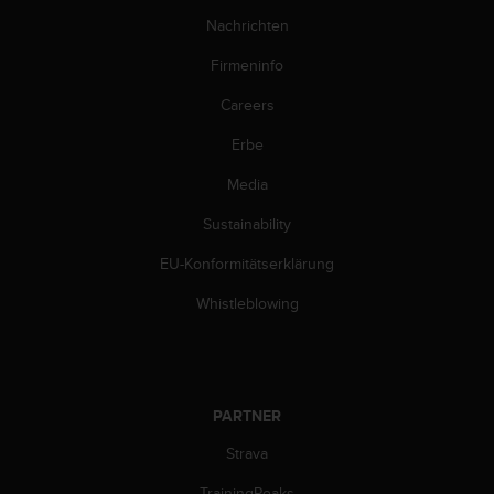
s
n
Nachrichten
o
Firmeninfo
r
m
Careers
e
n
Erbe
a
n
Media
.
S
Sustainability
o
EU-Konformitätserklärung
l
l
Whistleblowing
t
e
s
t
d
PARTNER
u
P
Strava
r
o
TrainingPeaks